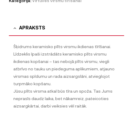
Kategorija:
Virtuves virsmu tīrīšanai
APRAKSTS
Šķidrums keramisko plīts virsmu ikdienas tīrīšanai.
Līdzeklis īpaši izstrādāts keramisko plīts virsmu
ikdienas kopšanai – tas nebojā plīts virsmu, viegli
atbrīvo no tauku un piedeguma aplikumiem, atjauno
virsmas spīdumu un rada aizsargslāni, atvieglojot
turpmāko kopšanu.
Jūsu plīts virsma atkal būs tīra un spoža. Tas Jums
neprasīs daudz laika, bet nākamreiz, pateicoties
aizsargkārtai, darbi veiksies vēl raitāk.