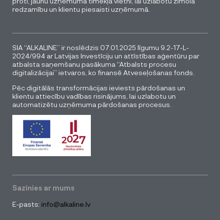
proti, jaunu uzņēmuma tīmekļa vietni, lai uzlabotu zīmola
redzamību un klientu piesaisti uzņēmumā.
SIA “ALKALINE” ir noslēdzis 07.01.2025 līgumu 9.2-17-L-
2024/994 ar Latvijas Investīciju un attīstības aģentūru par
atbalsta saņemšanu pasākuma “Atbalsts procesu
digitalizācijai” ietvaros, ko finansē Atveseļošanas fonds.
Pēc digitālās transformācijas ieviests pārdošanas un
klientu attiecību vadības risinājums, lai uzlabotu un
automatizētu uzņēmuma pārdošanas procesus.
Sazinies ar mums
E-pasts:
info@alkaline.lv