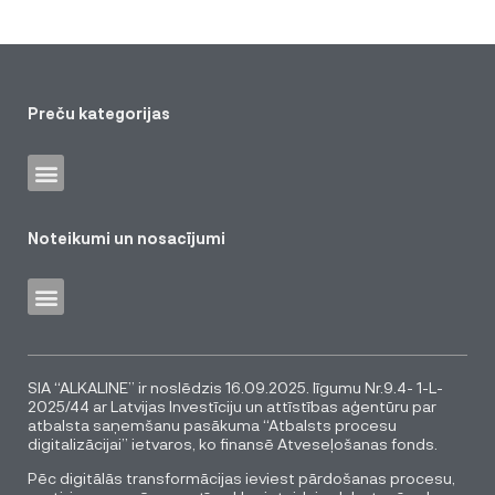
Preču kategorijas
Noteikumi un nosacījumi
SIA “ALKALINE” ir noslēdzis 16.09.2025. līgumu Nr.9.4- 1-L-
2025/44 ar Latvijas Investīciju un attīstības aģentūru par
atbalsta saņemšanu pasākuma “Atbalsts procesu
digitalizācijai” ietvaros, ko finansē Atveseļošanas fonds.
Pēc digitālās transformācijas ieviest pārdošanas procesu,