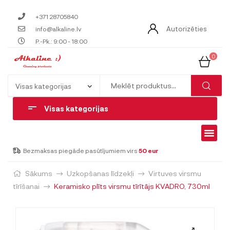
+371 28705840
Autorizēties
info@alkaline.lv
P.-Pk.: 9:00 - 18:00
0
Visas kategorijas
Bezmaksas piegāde pasūtījumiem virs
50 eur
Sākums
Uzkopšanas līdzekļi
Virtuves virsmu
tīrīšanai
Keramisko plīts virsmu tīrītājs KVADRO, 730ml