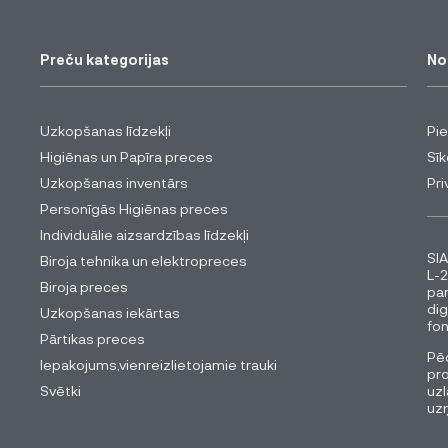
Preču kategorijas
No
Uzkopšanas līdzekļi
Pi
Higiēnas un Papīra preces
Sīk
Uzkopšanas inventārs
Pri
Personīgās Higiēnas preces
Individuālie aizsardzības līdzekļi
SIA
Biroja tehnika un elektropreces
L-2
Biroja preces
pa
dig
Uzkopšanas iekārtas
fon
Pārtikas preces
Pēc
Iepakojums,vienreizlietojamie trauki
pro
Svētki
uzl
uz