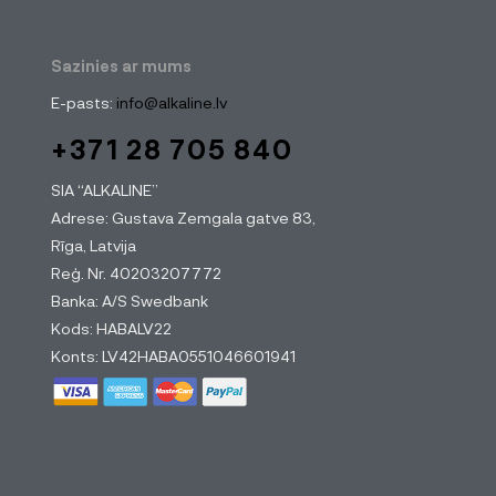
Sazinies ar mums
E-pasts:
info@alkaline.lv
+371 28 705 840
SIA “ALKALINE”
Adrese: Gustava Zemgala gatve 83,
Rīga, Latvija
Reģ. Nr. 40203207772
Banka: A/S Swedbank
Kods: HABALV22
Konts: LV42HABA0551046601941