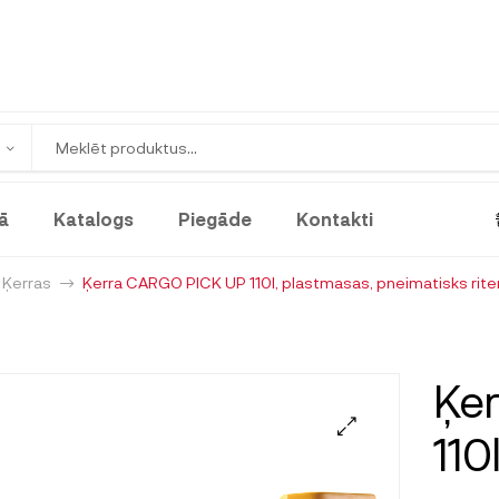
ā
Katalogs
Piegāde
Kontakti
Ķerras
Ķerra CARGO PICK UP 110l, plastmasas, pneimatisks rite
Ķe
110