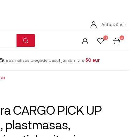
Autorizēties
0
0
Bezmaksas piegāde pasūtījumiem virs
50 eur
nis
rra CARGO PICK UP
l, plastmasas,