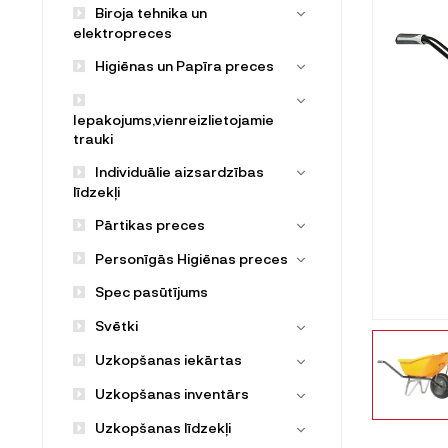
Biroja tehnika un
elektropreces
Higiēnas un Papīra preces
Iepakojums,vienreizlietojamie
trauki
Individuālie aizsardzības
līdzekļi
Pārtikas preces
Personīgās Higiēnas preces
Spec pasūtījums
Svētki
Uzkopšanas iekārtas
Uzkopšanas inventārs
Uzkopšanas līdzekļi