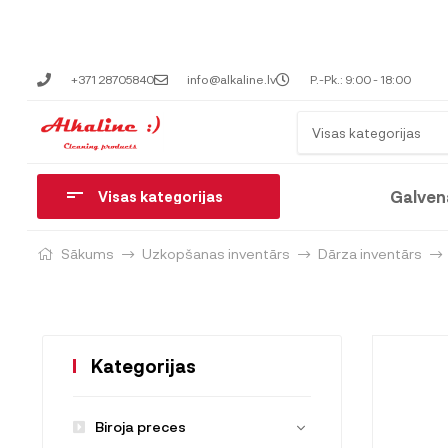
+371 28705840
info@alkaline.lv
P.-Pk.: 9:00 - 18:00
Visas kategorijas
Galven
Visas kategorijas
Sākums
Uzkopšanas inventārs
Dārza inventārs
Kategorijas
Biroja preces