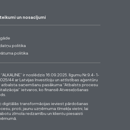
teikumi un nosacījumi
egāde
datņu politika
vātuma politika
 “ALKALINE” ir noslēdzis 16.09.2025. līgumu Nr.9.4- 1-
025/44 ar Latvijas Investīciju un attīstības aģentūru
r atbalsta saņemšanu pasākuma “Atbalsts procesu
italizācijai” ietvaros, ko finansē Atveseļošanas
ds.
 digitālās transformācijas ieviest pārdošanas
cesu, proti, jaunu uzņēmuma tīmekļa vietni, lai
abotu zīmola redzamību un klientu piesaisti
ņēmumā.