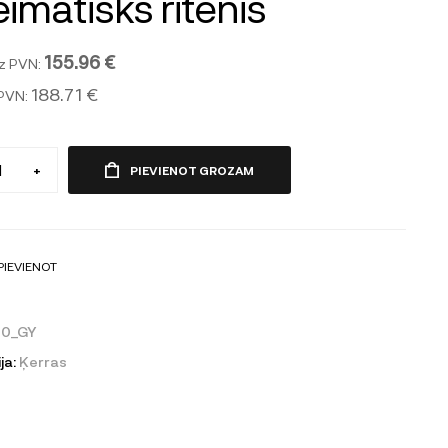
imatisks ritenis
155.96 €
z PVN:
188.71 €
 PVN:
+
PIEVIENOT GROZAM
PIEVIENOT
00_GY
ja:
Ķerras