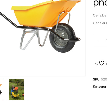
pne
Cena be
Cena ar
-
SKU:
52
Kategori