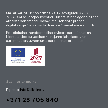
SIA “ALKALINE” ir noslēdzis 07.01.2025 līgumu 9.2-17-L-
2024/994 ar Latvijas Investīciju un attīstības aģentūru par
atbalsta saņemšanu pasākuma “Atbalsts procesu
digitalizācijai” ietvaros, ko finansē Atveseļošanas fonds.
Pēc digitālās transformācijas ieviests pārdošanas un
klientu attiecību vadības risinājums, lai uzlabotu un
automatizētu uzņēmuma pārdošanas procesus.
Sazinies ar mums
E-pasts:
info@alkaline.lv
+371 28 705 840