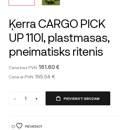
Ķerra CARGO PICK
UP 110l, plastmasas,
pneimatisks ritenis
161.60 €
Cena bez PVN:
195.54 €
Cena ar PVN:
-
+
PIEVIENOT GROZAM
PIEVIENOT