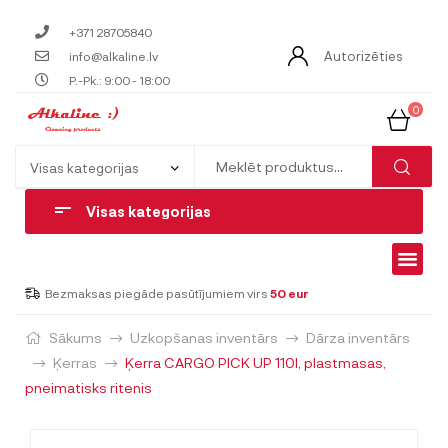
+371 28705840
Autorizēties
info@alkaline.lv
P.-Pk.: 9:00 - 18:00
0
Visas kategorijas
Bezmaksas piegāde pasūtījumiem virs
50 eur
Sākums
Uzkopšanas inventārs
Dārza inventārs
Ķerras
Ķerra CARGO PICK UP 110l, plastmasas,
pneimatisks ritenis