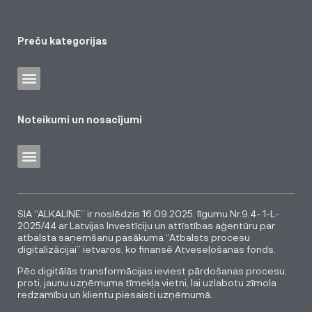
Preču kategorijas
Noteikumi un nosacījumi
SIA “ALKALINE” ir noslēdzis 16.09.2025. līgumu Nr.9.4- 1-L-
2025/44 ar Latvijas Investīciju un attīstības aģentūru par
atbalsta saņemšanu pasākuma “Atbalsts procesu
digitalizācijai” ietvaros, ko finansē Atveseļošanas fonds.
Pēc digitālās transformācijas ieviest pārdošanas procesu,
proti, jaunu uzņēmuma tīmekļa vietni, lai uzlabotu zīmola
redzamību un klientu piesaisti uzņēmumā.