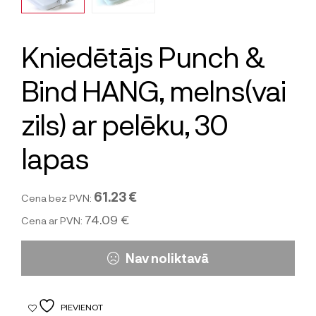
Kniedētājs Punch &
Bind HANG, melns(vai
zils) ar pelēku, 30
lapas
61.23 €
Cena bez PVN:
74.09 €
Cena ar PVN:
Nav noliktavā
PIEVIENOT