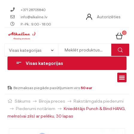
+371 28705840
Autorizēties
info@alkaline.lv
P.-Pk.: 9:00 - 18:00
0
Visas kategorijas
Bezmaksas piegāde pasūtījumiem virs
50 eur
Sākums
Biroja preces
Rakstāmgalda piederumi
Piederumi notāriem
Kniedētājs Punch & Bind HANG,
melns(vai zils) ar pelēku, 30 lapas