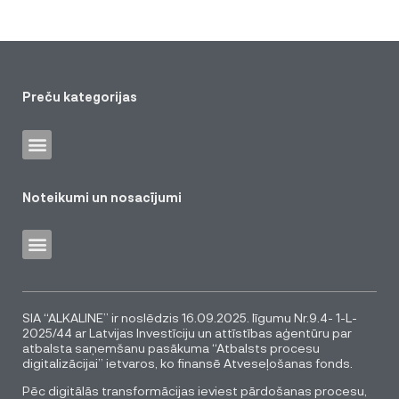
Preču kategorijas
Noteikumi un nosacījumi
SIA “ALKALINE” ir noslēdzis 16.09.2025. līgumu Nr.9.4- 1-L-
2025/44 ar Latvijas Investīciju un attīstības aģentūru par
atbalsta saņemšanu pasākuma “Atbalsts procesu
digitalizācijai” ietvaros, ko finansē Atveseļošanas fonds.
Pēc digitālās transformācijas ieviest pārdošanas procesu,