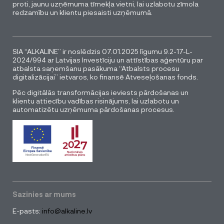
proti, jaunu uzņēmuma tīmekļa vietni, lai uzlabotu zīmola
redzamību un klientu piesaisti uzņēmumā.
SIA “ALKALINE” ir noslēdzis 07.01.2025 līgumu 9.2-17-L-
2024/994 ar Latvijas Investīciju un attīstības aģentūru par
atbalsta saņemšanu pasākuma “Atbalsts procesu
digitalizācijai” ietvaros, ko finansē Atveseļošanas fonds.
Pēc digitālās transformācijas ieviests pārdošanas un
klientu attiecību vadības risinājums, lai uzlabotu un
automatizētu uzņēmuma pārdošanas procesus.
Sazinies ar mums
E-pasts:
info@alkaline.lv