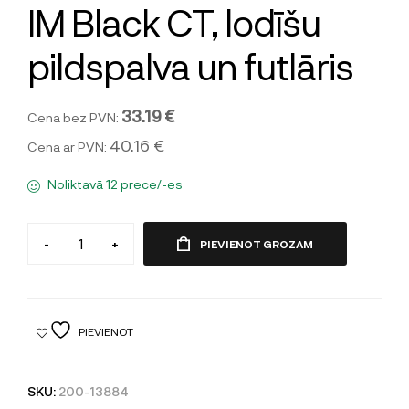
IM Black CT, lodīšu
pildspalva un futlāris
33.19 €
Cena bez PVN:
40.16 €
Cena ar PVN:
Noliktavā 12 prece/-es
-
+
PIEVIENOT GROZAM
PIEVIENOT
SKU:
200-13884