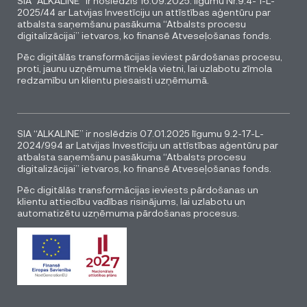
SIA “ALKALINE” ir noslēdzis 16.09.2025. līgumu Nr.9.4- 1-L-
2025/44 ar Latvijas Investīciju un attīstības aģentūru par
atbalsta saņemšanu pasākuma “Atbalsts procesu
digitalizācijai” ietvaros, ko finansē Atveseļošanas fonds.
Pēc digitālās transformācijas ieviest pārdošanas procesu,
proti, jaunu uzņēmuma tīmekļa vietni, lai uzlabotu zīmola
redzamību un klientu piesaisti uzņēmumā.
SIA “ALKALINE” ir noslēdzis 07.01.2025 līgumu 9.2-17-L-
2024/994 ar Latvijas Investīciju un attīstības aģentūru par
atbalsta saņemšanu pasākuma “Atbalsts procesu
digitalizācijai” ietvaros, ko finansē Atveseļošanas fonds.
Pēc digitālās transformācijas ieviests pārdošanas un
klientu attiecību vadības risinājums, lai uzlabotu un
automatizētu uzņēmuma pārdošanas procesus.