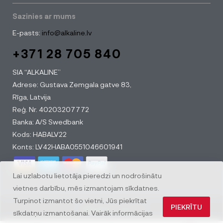
Sazinies ar mums
E-pasts:
info@alkaline.lv
+371 28 705 840
SIA “ALKALINE”
Adrese: Gustava Zemgala gatve 83,
Rīga, Latvija
Reģ. Nr. 40203207772
Banka: A/S Swedbank
Kods: HABALV22
Konts: LV42HABA0551046601941
Lai uzlabotu lietotāja pieredzi un nodrošinātu
vietnes darbību, mēs izmantojam sīkdatnes.
Turpinot izmantot šo vietni, Jūs piekrītat
PIEKRĪTU
© All rights reserved
sīkdatņu izmantošanai. Vairāk informācijas