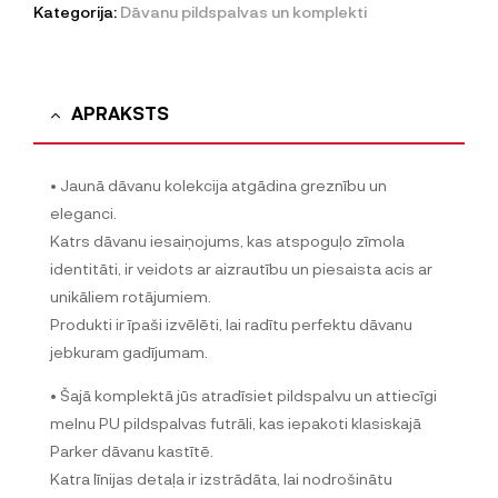
Kategorija:
Dāvanu pildspalvas un komplekti
APRAKSTS
• Jaunā dāvanu kolekcija atgādina greznību un
eleganci.
Katrs dāvanu iesaiņojums, kas atspoguļo zīmola
identitāti, ir veidots ar aizrautību un piesaista acis ar
unikāliem rotājumiem.
Produkti ir īpaši izvēlēti, lai radītu perfektu dāvanu
jebkuram gadījumam.
• Šajā komplektā jūs atradīsiet pildspalvu un attiecīgi
melnu PU pildspalvas futrāli, kas iepakoti klasiskajā
Parker dāvanu kastītē.
Katra līnijas detaļa ir izstrādāta, lai nodrošinātu