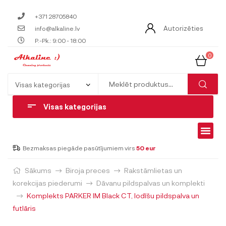
+371 28705840
Autorizēties
info@alkaline.lv
P.-Pk.: 9:00 - 18:00
0
Visas kategorijas
Bezmaksas piegāde pasūtījumiem virs
50 eur
Sākums
Biroja preces
Rakstāmlietas un
korekcijas piederumi
Dāvanu pildspalvas un komplekti
Komplekts PARKER IM Black CT, lodīšu pildspalva un
futlāris