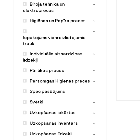
Biroja tehnika un
elektropreces
Higiēnas un Papīra preces
Iepakojums,vienreizlietojamie
trauki
Individuālie aizsardzības
līdzekļi
Pārtikas preces
Personīgās Higiēnas preces
Spec pasūtījums
Svētki
Uzkopšanas iekārtas
Uzkopšanas inventārs
Uzkopšanas līdzekļi