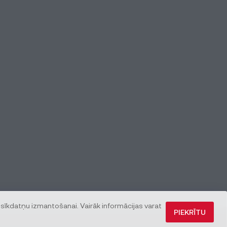
 sīkdatņu izmantošanai. Vairāk informācijas varat
PIEKRĪTU