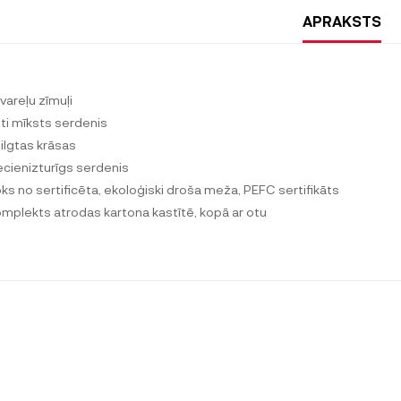
APRAKSTS
vareļu zīmuļi
oti mīksts serdenis
pilgtas krāsas
recienizturīgs serdenis
oks no sertificēta, ekoloģiski droša meža, PEFC sertifikāts
omplekts atrodas kartona kastītē, kopā ar otu