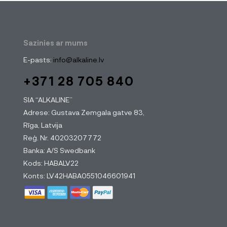
Sazinies ar mums
E-pasts:
info@alkaline.lv
+371 28 705 840
SIA “ALKALINE”
Adrese: Gustava Zemgala gatve 83,
Rīga, Latvija
Reģ. Nr. 40203207772
Banka: A/S Swedbank
Kods: HABALV22
Konts: LV42HABA0551046601941