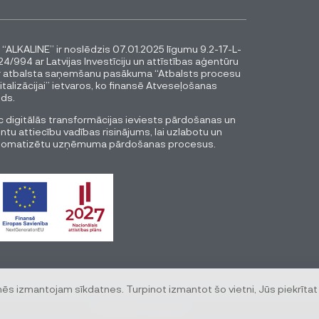
 “ALKALINE” ir noslēdzis 07.01.2025 līgumu 9.2-17-L-
4/994 ar Latvijas Investīciju un attīstības aģentūru
r atbalsta saņemšanu pasākuma “Atbalsts procesu
italizācijai” ietvaros, ko finansē Atveseļošanas
ds.
 digitālās transformācijas ieviests pārdošanas un
entu attiecību vadības risinājums, lai uzlabotu un
tomatizētu uzņēmuma pārdošanas procesus.
mēs izmantojam sīkdatnes. Turpinot izmantot šo vietni, Jūs piekrītat
© All rights reserved