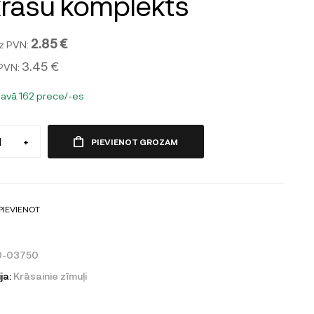
krāsu komplekts
2.85 €
z PVN:
3.45 €
 PVN:
tavā 162 prece/-es
+
PIEVIENOT GROZAM
PIEVIENOT
0-03750
ja:
Krāsainie zīmuļi