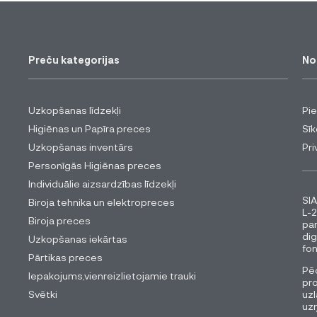
Preču kategorijas
No
Uzkopšanas līdzekļi
Pi
Higiēnas un Papīra preces
Sīk
Uzkopšanas inventārs
Pri
Personīgās Higiēnas preces
Individuālie aizsardzības līdzekļi
SIA
Biroja tehnika un elektropreces
L-2
Biroja preces
pa
dig
Uzkopšanas iekārtas
fon
Pārtikas preces
Pēc
Iepakojums,vienreizlietojamie trauki
pro
Svētki
uzl
uz