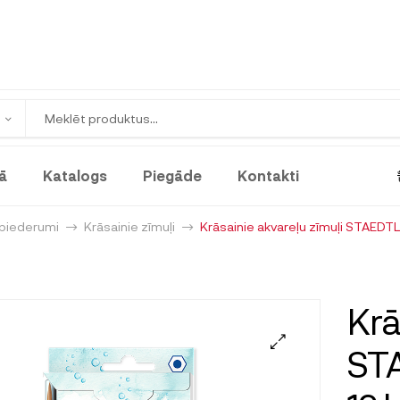
ā
Katalogs
Piegāde
Kontakti
 piederumi
Krāsainie zīmuļi
Krāsainie akvareļu zīmuļi STAEDT
Krā
ST