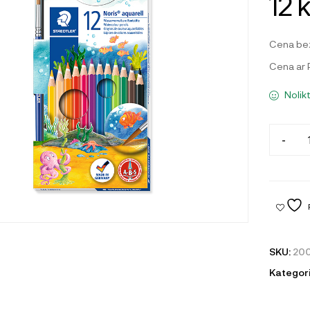
12 
Cena be
Cena ar
Nolik
-
SKU:
20
Kategori