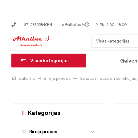
+371 28705840
info@alkaline.lv
P.-Pk.: 9:00 - 18:00
Visas kategorijas
Galven
Visas kategorijas
Sākums
Biroja preces
Rakstāmlietas un korekcijas
Kategorijas
Biroja preces