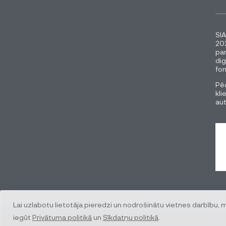
SIA
202
pa
dig
fon
Pēc
kli
au
Lai uzlabotu lietotāja pieredzi un nodrošinātu vietnes darbību, 
iegūt
Privātuma politikā
un
Sīkdatņu politikā
.