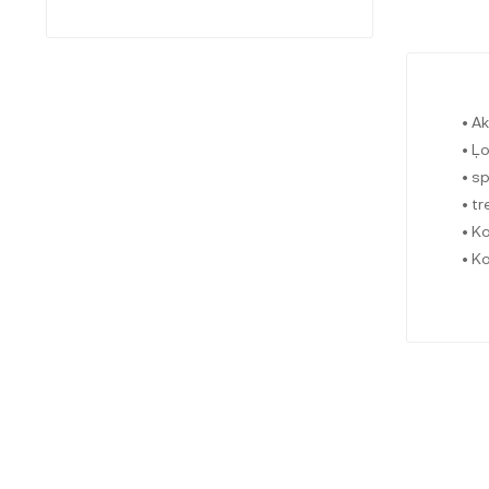
• Ak
• Ļ
• s
• t
• K
• K