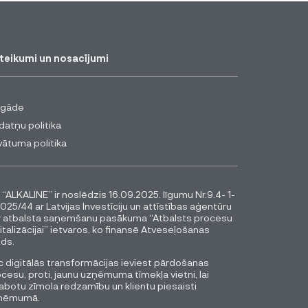
teikumi un nosacījumi
egāde
datņu politika
vātuma politika
 “ALKALINE” ir noslēdzis 16.09.2025. līgumu Nr.9.4- 1-
025/44 ar Latvijas Investīciju un attīstības aģentūru
r atbalsta saņemšanu pasākuma “Atbalsts procesu
italizācijai” ietvaros, ko finansē Atveseļošanas
ds.
 digitālās transformācijas ieviest pārdošanas
cesu, proti, jaunu uzņēmuma tīmekļa vietni, lai
abotu zīmola redzamību un klientu piesaisti
ņēmumā.