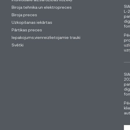
SIA
Biroja tehnika un elektropreces
L-2
Biroja preces
pa
dig
Uzkopšanas iekārtas
fon
Pārtikas preces
Pēc
Iepakojums,vienreizlietojamie trauki
pro
Svētki
uzl
uz
SIA
202
pa
dig
fon
Pēc
kli
au