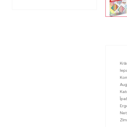
Krā
Iep
Kom
Aug
Kat
Īpa
Erg
Net
Zīm