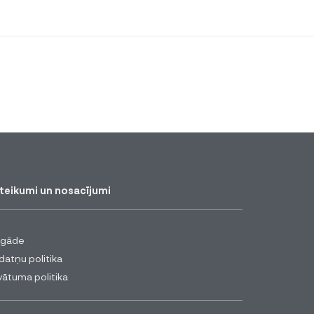
teikumi un nosacījumi
egāde
datņu politika
vātuma politika