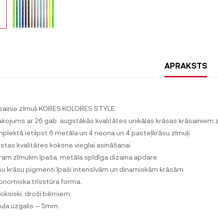
APRAKSTS
sainie zīmuļi KORES KOLORES STYLE.
akojums ar 26 gab. augstākās kvalitātes unikālas krāsas krāsainiem 
plektā ietilpst 6 metāla un 4 neona un 4 pasteļkrāsu zīmuļi.
stas kvalitātes koksne vieglai asināšanai.
ram zīmulim īpaša, metāla spīdīga dizaina apdare.
šu krāsu pigmenti īpaši intensīvām un dinamiskām krāsām.
onomiska trīsstūra forma.
oksiski, droši bērniem.
uļa uzgalis – 3mm.