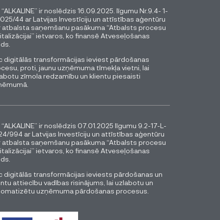
 “ALKALINE” ir noslēdzis 16.09.2025. līgumu Nr.9.4- 1-
025/44 ar Latvijas Investīciju un attīstības aģentūru
r atbalsta saņemšanu pasākuma “Atbalsts procesu
italizācijai” ietvaros, ko finansē Atveseļošanas
ds.
 digitālās transformācijas ieviest pārdošanas
cesu, proti, jaunu uzņēmuma tīmekļa vietni, lai
abotu zīmola redzamību un klientu piesaisti
ņēmumā.
 “ALKALINE” ir noslēdzis 07.01.2025 līgumu 9.2-17-L-
4/994 ar Latvijas Investīciju un attīstības aģentūru
r atbalsta saņemšanu pasākuma “Atbalsts procesu
italizācijai” ietvaros, ko finansē Atveseļošanas
ds.
 digitālās transformācijas ieviests pārdošanas un
entu attiecību vadības risinājums, lai uzlabotu un
tomatizētu uzņēmuma pārdošanas procesus.