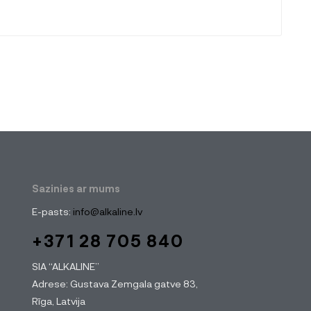
Sazinies ar mums
E-pasts:
info@alkaline.lv
+371 28 705 840
SIA “ALKALINE”
Adrese: Gustava Zemgala gatve 83,
Rīga, Latvija