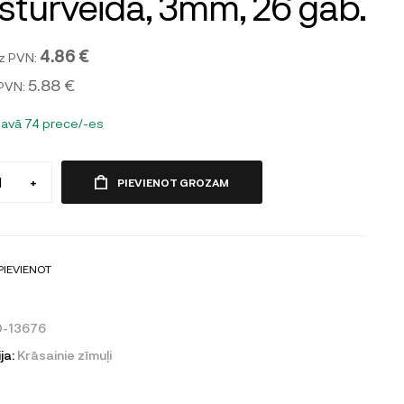
sstūrveida, 3mm, 26 gab.
4.86 €
z PVN:
5.88 €
 PVN:
tavā 74 prece/-es
+
PIEVIENOT GROZAM
PIEVIENOT
0-13676
ja:
Krāsainie zīmuļi