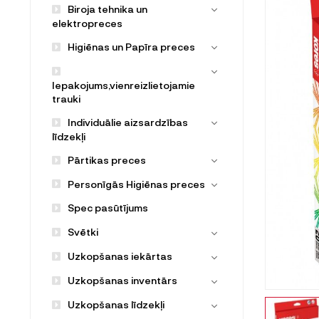
Biroja tehnika un
elektropreces
Higiēnas un Papīra preces
Iepakojums,vienreizlietojamie
trauki
Individuālie aizsardzības
līdzekļi
Pārtikas preces
Personīgās Higiēnas preces
Spec pasūtījums
Svētki
Uzkopšanas iekārtas
Uzkopšanas inventārs
Uzkopšanas līdzekļi