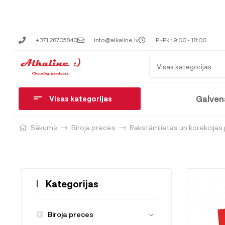
+371 28705840
info@alkaline.lv
P.-Pk.: 9:00 - 18:00
Visas kategorijas
Galven
Visas kategorijas
Sākums
Biroja preces
Rakstāmlietas un korekcijas
Kategorijas
Biroja preces