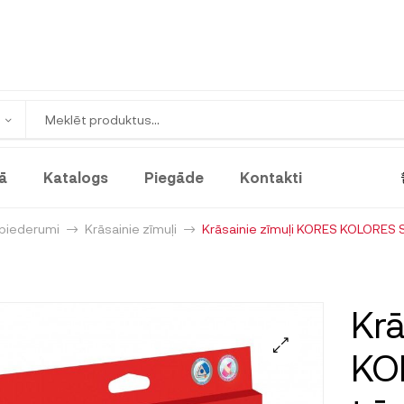
ā
Katalogs
Piegāde
Kontakti
 piederumi
Krāsainie zīmuļi
Krāsainie zīmuļi KORES KOLORES S
Krā
KO