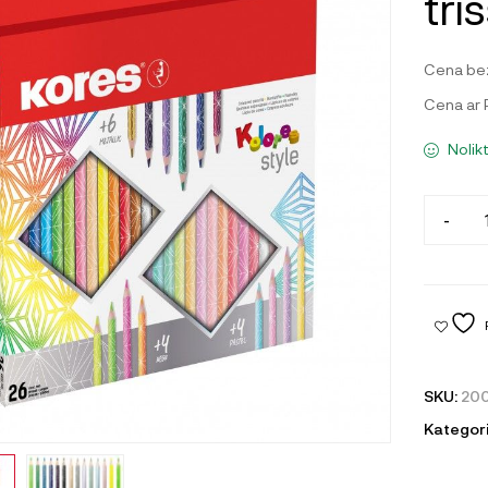
trī
Cena be
Cena ar
Nolik
-
SKU:
20
Kategori