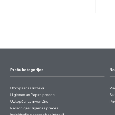
Preču kategorijas
No
Uzkopšanas līdzekļi
Pi
Higiēnas un Papīra preces
Sīk
Uzkopšanas inventārs
Pri
Personīgās Higiēnas preces
Individuālie aizsardzības līdzekļi