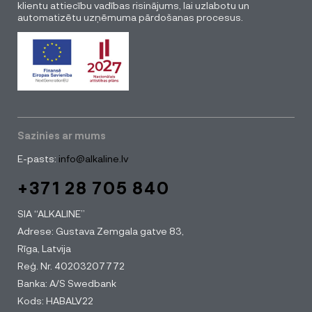
klientu attiecību vadības risinājums, lai uzlabotu un
automatizētu uzņēmuma pārdošanas procesus.
Sazinies ar mums
E-pasts:
info@alkaline.lv
+371 28 705 840
SIA “ALKALINE”
Adrese: Gustava Zemgala gatve 83,
Rīga, Latvija
Reģ. Nr. 40203207772
Banka: A/S Swedbank
Kods: HABALV22