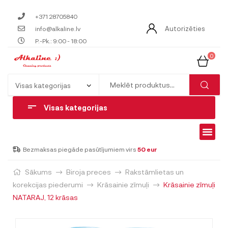
+371 28705840
Autorizēties
info@alkaline.lv
P.-Pk.: 9:00 - 18:00
0
Visas kategorijas
Bezmaksas piegāde pasūtījumiem virs
50 eur
Sākums
Biroja preces
Rakstāmlietas un
korekcijas piederumi
Krāsainie zīmuļi
Krāsainie zīmuļi
NATARAJ, 12 krāsas