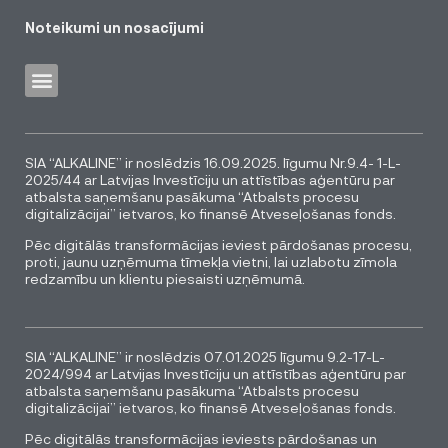
Noteikumi un nosacījumi
SIA “ALKALINE” ir noslēdzis 16.09.2025. līgumu Nr.9.4- 1-L-
2025/44 ar Latvijas Investīciju un attīstības aģentūru par
atbalsta saņemšanu pasākuma “Atbalsts procesu
digitalizācijai” ietvaros, ko finansē Atveseļošanas fonds.
Pēc digitālās transformācijas ieviest pārdošanas procesu,
proti, jaunu uzņēmuma tīmekļa vietni, lai uzlabotu zīmola
redzamību un klientu piesaisti uzņēmumā.
SIA “ALKALINE” ir noslēdzis 07.01.2025 līgumu 9.2-17-L-
2024/994 ar Latvijas Investīciju un attīstības aģentūru par
atbalsta saņemšanu pasākuma “Atbalsts procesu
digitalizācijai” ietvaros, ko finansē Atveseļošanas fonds.
Pēc digitālās transformācijas ieviests pārdošanas un