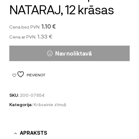
NATARAJ, 12 krāsas
1.10 €
Cena bez PVN:
1.33 €
Cena ar PVN:
Nav noliktavā
PIEVIENOT
SKU:
200-07854
Kategorija:
Krāsainie zīmuļi
APRAKSTS