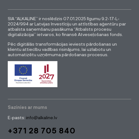
SIA “ALKALINE” ir noslēdzis 07.01.2025 līgumu 9.2-17-L-
2024/994 ar Latvijas Investīciju un attīstības aģentūru par
atbalsta saņemšanu pasākuma “Atbalsts procesu
digitalizācijai” ietvaros, ko finansē Atveseļošanas fonds.
Pēc digitālās transformācijas ieviests pārdošanas un
klientu attiecību vadības risinājums, lai uzlabotu un
automatizētu uzņēmuma pārdošanas procesus.
Sazinies ar mums
E-pasts:
info@alkaline.lv
+371 28 705 840