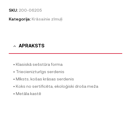
SKU:
200-06205
Kategorija:
Krāsainie zīmuļi
APRAKSTS
• Klasiskā sešstūra forma
• Triecienizturīgs serdenis
• Mīksts, košas krāsas serdenis
• Koks no sertificēta, ekoloģiski droša meža
• Metāla kastē