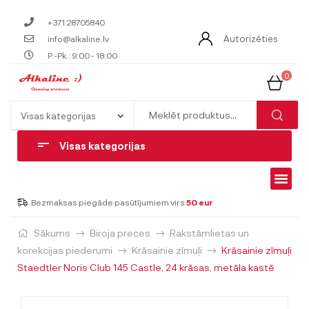
+371 28705840
Autorizēties
info@alkaline.lv
P.-Pk.: 9:00 - 18:00
0
Visas kategorijas
Bezmaksas piegāde pasūtījumiem virs
50 eur
Sākums
Biroja preces
Rakstāmlietas un
korekcijas piederumi
Krāsainie zīmuļi
Krāsainie zīmuļi
Staedtler Noris Club 145 Castle, 24 krāsas, metāla kastē