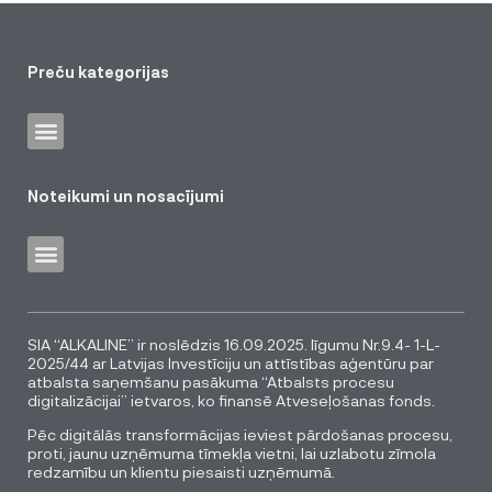
Preču kategorijas
Noteikumi un nosacījumi
SIA “ALKALINE” ir noslēdzis 16.09.2025. līgumu Nr.9.4- 1-L-
2025/44 ar Latvijas Investīciju un attīstības aģentūru par
atbalsta saņemšanu pasākuma “Atbalsts procesu
digitalizācijai” ietvaros, ko finansē Atveseļošanas fonds.
Pēc digitālās transformācijas ieviest pārdošanas procesu,
proti, jaunu uzņēmuma tīmekļa vietni, lai uzlabotu zīmola
redzamību un klientu piesaisti uzņēmumā.