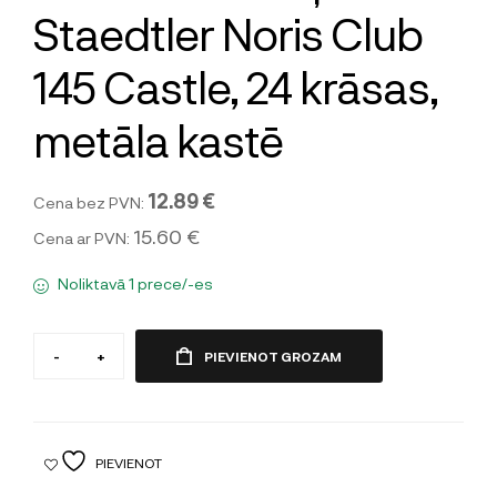
Staedtler Noris Club
145 Castle, 24 krāsas,
metāla kastē
12.89 €
Cena bez PVN:
15.60 €
Cena ar PVN:
Noliktavā 1 prece/-es
-
+
PIEVIENOT GROZAM
PIEVIENOT