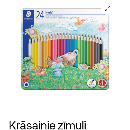
Krāsainie zīmuļi