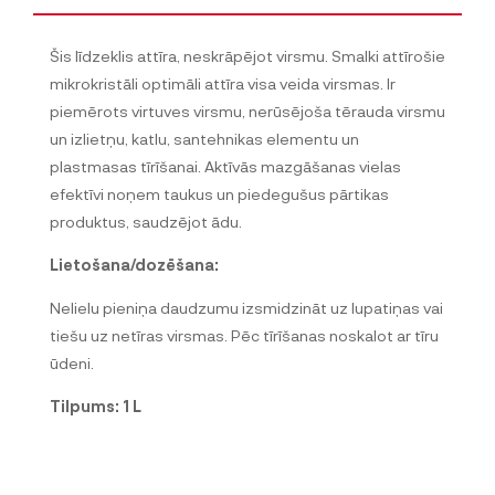
Šis līdzeklis attīra, neskrāpējot virsmu. Smalki attīrošie
mikrokristāli optimāli attīra visa veida virsmas. Ir
piemērots virtuves virsmu, nerūsējoša tērauda virsmu
un izlietņu, katlu, santehnikas elementu un
plastmasas tīrīšanai. Aktīvās mazgāšanas vielas
efektīvi noņem taukus un piedegušus pārtikas
produktus, saudzējot ādu.
Lietošana/dozēšana:
Nelielu pieniņa daudzumu izsmidzināt uz lupatiņas vai
tiešu uz netīras virsmas. Pēc tīrīšanas noskalot ar tīru
ūdeni.
Tilpums: 1 L