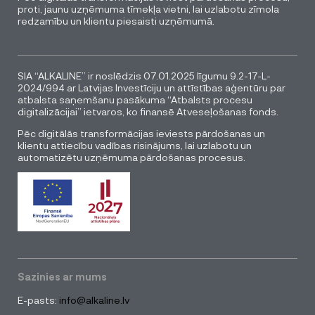
proti, jaunu uzņēmuma tīmekļa vietni, lai uzlabotu zīmola
redzamību un klientu piesaisti uzņēmumā.
SIA “ALKALINE” ir noslēdzis 07.01.2025 līgumu 9.2-17-L-
2024/994 ar Latvijas Investīciju un attīstības aģentūru par
atbalsta saņemšanu pasākuma “Atbalsts procesu
digitalizācijai” ietvaros, ko finansē Atveseļošanas fonds.
Pēc digitālās transformācijas ieviests pārdošanas un
klientu attiecību vadības risinājums, lai uzlabotu un
automatizētu uzņēmuma pārdošanas procesus.
Sazinies ar mums
E-pasts:
info@alkaline.lv