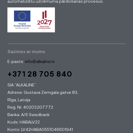
automatizētu uzņēmuma pārdošanas procesus.
Sazinies ar mums
E-pasts:
info@alkaline.lv
+371 28 705 840
SIA “ALKALINE”
Adrese: Gustava Zemgala gatve 83,
Rīga, Latvija
Reģ. Nr. 40203207772
Banka: A/S Swedbank
Kods: HABALV22
Konts: LV42HABA0551046601941