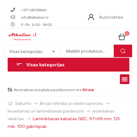
+371 28705840
Autorizēties
info@alkaline.lv
P.-Pk.: 9:00 - 18:00
0
Visas kategorijas
Bezmaksas piegāde pasūtījumiem virs
50 eur
Sākums
Biroja tehnika un elektropreces
Iesiešanas un laminēšanas piederumi
iesiešanas
iekārtas
Laminēšanas kabatas GBC, 67×99 mm, 125
mik., 100 gab/iepak.