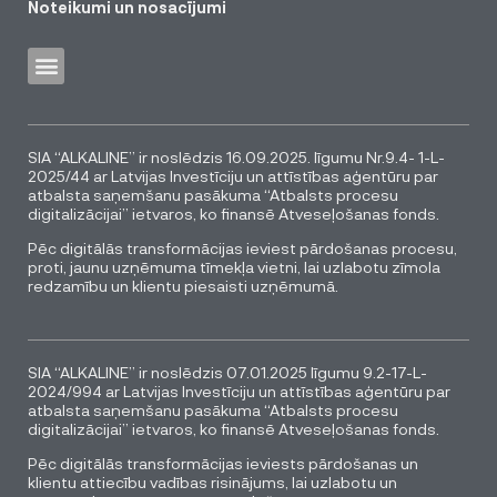
Noteikumi un nosacījumi
SIA “ALKALINE” ir noslēdzis 16.09.2025. līgumu Nr.9.4- 1-L-
2025/44 ar Latvijas Investīciju un attīstības aģentūru par
atbalsta saņemšanu pasākuma “Atbalsts procesu
digitalizācijai” ietvaros, ko finansē Atveseļošanas fonds.
Pēc digitālās transformācijas ieviest pārdošanas procesu,
proti, jaunu uzņēmuma tīmekļa vietni, lai uzlabotu zīmola
redzamību un klientu piesaisti uzņēmumā.
SIA “ALKALINE” ir noslēdzis 07.01.2025 līgumu 9.2-17-L-
2024/994 ar Latvijas Investīciju un attīstības aģentūru par
atbalsta saņemšanu pasākuma “Atbalsts procesu
digitalizācijai” ietvaros, ko finansē Atveseļošanas fonds.
Pēc digitālās transformācijas ieviests pārdošanas un
klientu attiecību vadības risinājums, lai uzlabotu un