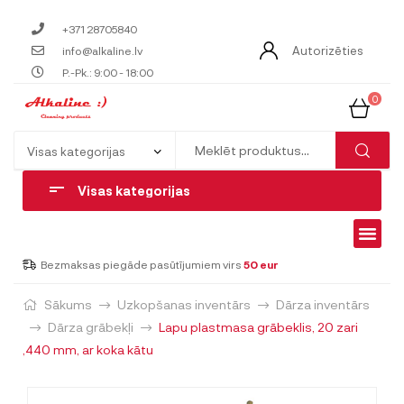
+371 28705840
Autorizēties
info@alkaline.lv
P.-Pk.: 9:00 - 18:00
0
Visas kategorijas
Bezmaksas piegāde pasūtījumiem virs
50 eur
Sākums
Uzkopšanas inventārs
Dārza inventārs
Dārza grābekļi
Lapu plastmasa grābeklis, 20 zari
,440 mm, ar koka kātu