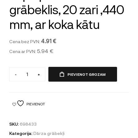
grābeklis, 20 zari ,440
mm, ar koka kātu
4.91 €
Cena bez PVN:
5.94 €
Cena ar PVN:
-
+
PIEVIENOT GROZAM
PIEVIENOT
SKU:
698433
Kategorija:
Dārza grābekļi