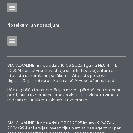
Noteikumi un nosacījumi
SIA “ALKALINE” ir noslēdzis 16.09.2025. līgumu Nr.9.4- 1-L-
2025/44 ar Latvijas Investīciju un attīstības aģentūru par
atbalsta saņemšanu pasākuma “Atbalsts procesu
digitalizācijai” ietvaros, ko finansē Atveseļošanas fonds.
Pēc digitālās transformācijas ieviest pārdošanas procesu,
proti, jaunu uzņēmuma tīmekļa vietni, lai uzlabotu zīmola
redzamību un klientu piesaisti uzņēmumā.
SIA “ALKALINE” ir noslēdzis 07.01.2025 līgumu 9.2-17-L-
2024/994 ar Latvijas Investīciju un attīstības aģentūru par
atbalsta saņemšanu pasākuma “Atbalsts procesu