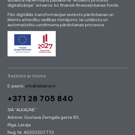
digitalizācijai” ietvaros, ko finansē Atveseļošanas fonds.
Pēc digitālās transformācijas ieviests pārdošanas un
klientu attiecību vadības risinājums, lai uzlabotu un
automatizētu uzņēmuma pārdošanas procesus.
Sazinies ar mums
E-pasts:
info@alkaline.lv
+371 28 705 840
SIA “ALKALINE”
Adrese: Gustava Zemgala gatve 83,
Rīga, Latvija
Reģ. Nr. 40203207772