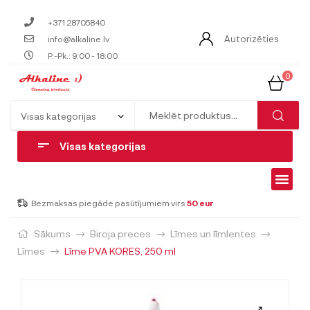
+371 28705840
Autorizēties
info@alkaline.lv
P.-Pk.: 9:00 - 18:00
0
Visas kategorijas
Bezmaksas piegāde pasūtījumiem virs
50 eur
Sākums
Biroja preces
Līmes un līmlentes
Līmes
Līme PVA KORES, 250 ml