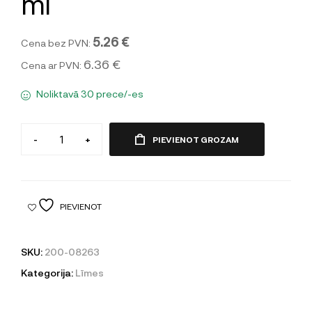
ml
5.26 €
Cena bez PVN:
6.36 €
Cena ar PVN:
Noliktavā 30 prece/-es
-
+
PIEVIENOT GROZAM
PIEVIENOT
SKU:
200-08263
Kategorija:
Līmes