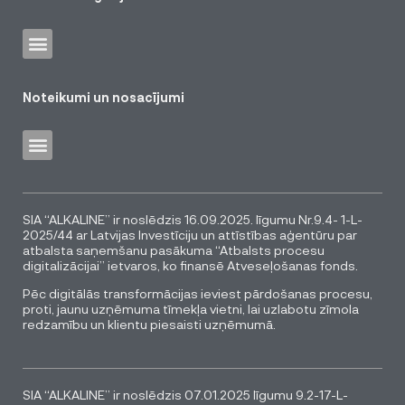
Noteikumi un nosacījumi
SIA “ALKALINE” ir noslēdzis 16.09.2025. līgumu Nr.9.4- 1-L-
2025/44 ar Latvijas Investīciju un attīstības aģentūru par
atbalsta saņemšanu pasākuma “Atbalsts procesu
digitalizācijai” ietvaros, ko finansē Atveseļošanas fonds.
Pēc digitālās transformācijas ieviest pārdošanas procesu,
proti, jaunu uzņēmuma tīmekļa vietni, lai uzlabotu zīmola
redzamību un klientu piesaisti uzņēmumā.
SIA “ALKALINE” ir noslēdzis 07.01.2025 līgumu 9.2-17-L-