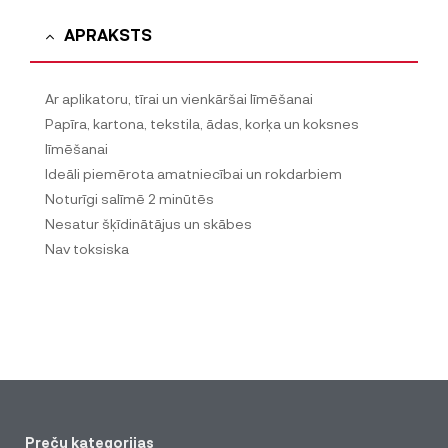
APRAKSTS
Ar aplikatoru, tīrai un vienkāršai līmēšanai
Papīra, kartona, tekstila, ādas, korķa un koksnes
līmēšanai
Ideāli piemērota amatniecībai un rokdarbiem
Noturīgi salīmē 2 minūtēs
Nesatur šķīdinātājus un skābes
Nav toksiska
Preču kategorijas