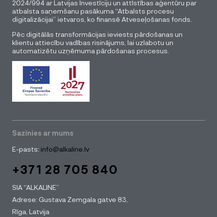
2024/994 ar Latvijas Investīciju un attīstības aģentūru par
atbalsta saņemšanu pasākuma “Atbalsts procesu
digitalizācijai” ietvaros, ko finansē Atveseļošanas fonds.
Pēc digitālās transformācijas ieviests pārdošanas un
klientu attiecību vadības risinājums, lai uzlabotu un
automatizētu uzņēmuma pārdošanas procesus.
Sazinies ar mums
E-pasts:
info@alkaline.lv
+371 28 705 840
SIA “ALKALINE”
Adrese: Gustava Zemgala gatve 83,
Rīga, Latvija