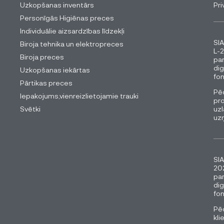
Uzkopšanas inventārs
Pri
Personīgās Higiēnas preces
Individuālie aizsardzības līdzekļi
SIA
Biroja tehnika un elektropreces
L-2
Biroja preces
pa
dig
Uzkopšanas iekārtas
fon
Pārtikas preces
Pēc
Iepakojums,vienreizlietojamie trauki
pro
Svētki
uzl
uz
SIA
202
pa
dig
fon
Pēc
kli