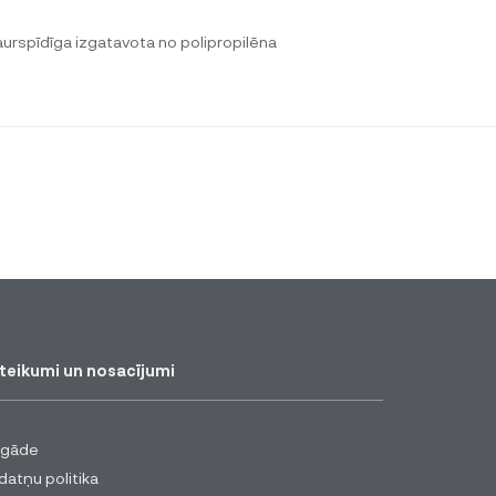
aurspīdīga izgatavota no polipropilēna
teikumi un nosacījumi
egāde
datņu politika