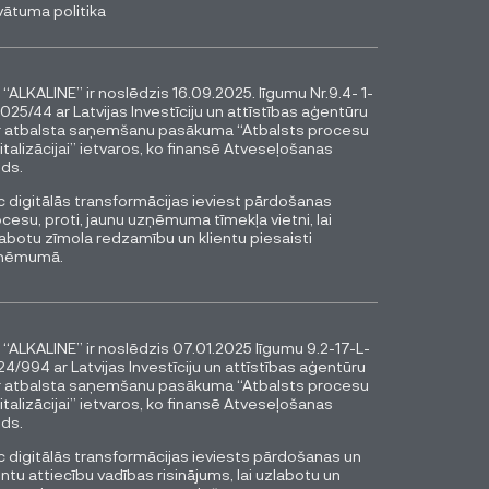
vātuma politika
 “ALKALINE” ir noslēdzis 16.09.2025. līgumu Nr.9.4- 1-
025/44 ar Latvijas Investīciju un attīstības aģentūru
r atbalsta saņemšanu pasākuma “Atbalsts procesu
italizācijai” ietvaros, ko finansē Atveseļošanas
ds.
 digitālās transformācijas ieviest pārdošanas
cesu, proti, jaunu uzņēmuma tīmekļa vietni, lai
abotu zīmola redzamību un klientu piesaisti
ņēmumā.
 “ALKALINE” ir noslēdzis 07.01.2025 līgumu 9.2-17-L-
4/994 ar Latvijas Investīciju un attīstības aģentūru
r atbalsta saņemšanu pasākuma “Atbalsts procesu
italizācijai” ietvaros, ko finansē Atveseļošanas
ds.
 digitālās transformācijas ieviests pārdošanas un
entu attiecību vadības risinājums, lai uzlabotu un