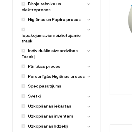
Biroja tehnika un
elektropreces
Higiēnas un Papīra preces
Iepakojums,vienreizlietojamie
trauki
Individuālie aizsardzības
līdzekļi
Pārtikas preces
Personīgās Higiēnas preces
Spec pasūtījums
Svētki
Uzkopšanas iekārtas
Uzkopšanas inventārs
Uzkopšanas līdzekļi