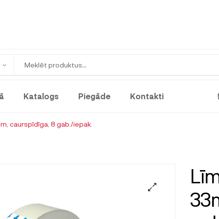
ā
Katalogs
Piegāde
Kontakti
 caurspīdīga, 8 gab./iepak.
Lī
33m