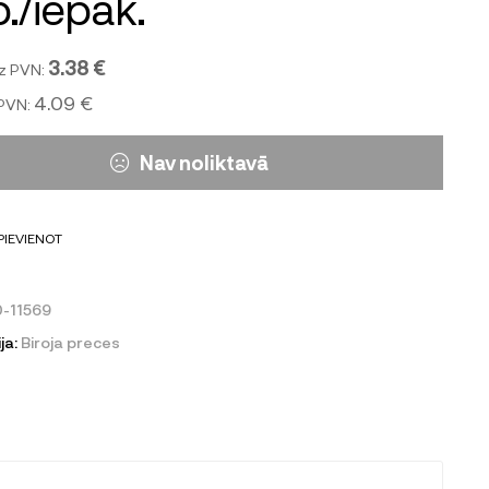
./iepak.
3.38 €
z PVN:
4.09 €
 PVN:
Nav noliktavā
PIEVIENOT
-11569
ja:
Biroja preces