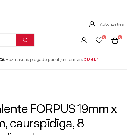
Autorizēties
0
0
Bezmaksas piegāde pasūtījumiem virs
50 eur
mlente FORPUS 19mm x
, caurspīdīga, 8