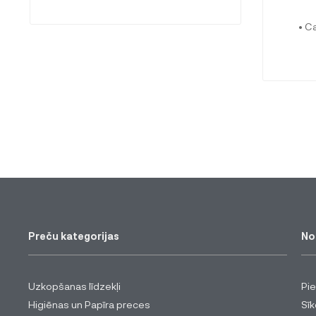
• C
Preču kategorijas
No
Uzkopšanas līdzekļi
Pi
Higiēnas un Papīra preces
Sīk