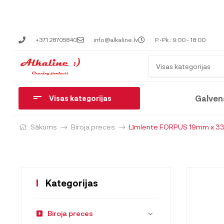
+371 28705840
info@alkaline.lv
P.-Pk.: 9:00 - 18:00
Visas kategorijas
Galven
Visas kategorijas
Sākums
Biroja preces
Līmlente FORPUS 19mm x 33m,
Kategorijas
Biroja preces