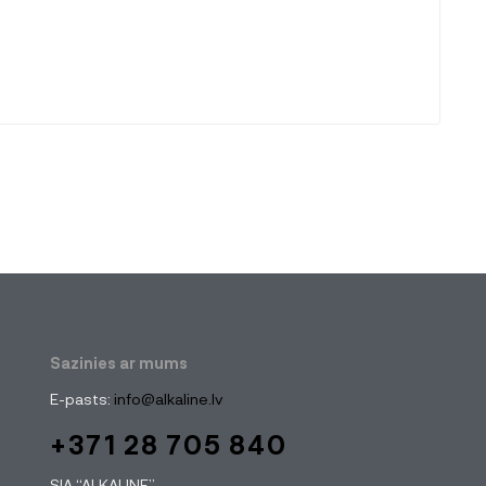
Sazinies ar mums
E-pasts:
info@alkaline.lv
+371 28 705 840
SIA “ALKALINE”