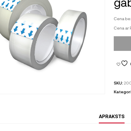
gab
Cena be
Cena ar
SKU:
200
Kategori
APRAKSTS