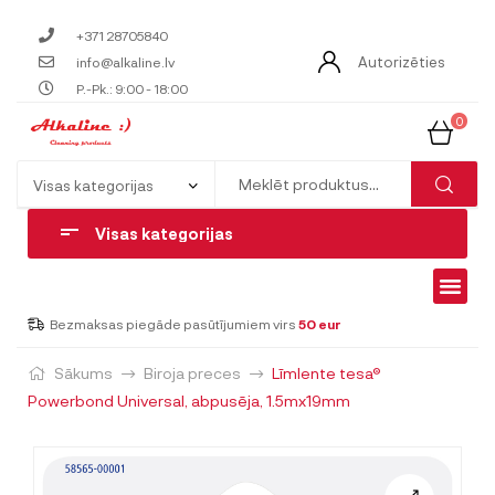
+371 28705840
Autorizēties
info@alkaline.lv
P.-Pk.: 9:00 - 18:00
0
Visas kategorijas
Bezmaksas piegāde pasūtījumiem virs
50 eur
Sākums
Biroja preces
Līmlente tesa®
Powerbond Universal, abpusēja, 1.5mx19mm