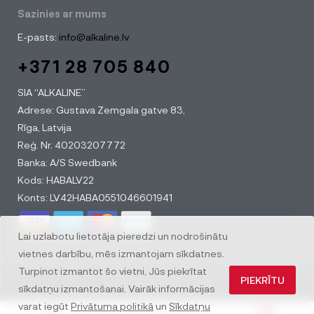
Sazinies ar mums
E-pasts:
info@alkaline.lv
+371 28 705 840
SIA “ALKALINE”
Adrese: Gustava Zemgala gatve 83,
Rīga, Latvija
Reģ. Nr. 40203207772
Banka: A/S Swedbank
Kods: HABALV22
Konts: LV42HABA0551046601941
Lai uzlabotu lietotāja pieredzi un nodrošinātu
vietnes darbību, mēs izmantojam sīkdatnes.
Turpinot izmantot šo vietni, Jūs piekrītat
PIEKRĪTU
© All rights reserved
sīkdatņu izmantošanai. Vairāk informācijas
varat iegūt
Privātuma politikā
un
Sīkdatņu
0