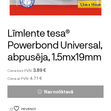
Līmlente tesa®
Powerbond Universal,
abpusēja, 1.5mx19mm
3.89 €
Cena bez PVN:
4.71 €
Cena ar PVN:
Nav noliktavā
PIEVIENOT