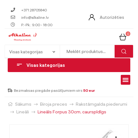
+371 28705840
Autorizēties
info@alkaline.lv
P.-Pk.: 9:00 - 18:00
0
Visas kategorijas
Bezmaksas piegāde pasūtījumiem virs
50 eur
Sākums
Biroja preces
Rakstāmgalda piederumi
Lineāli
Lineāls Forpus 30cm, caurspīdīgs