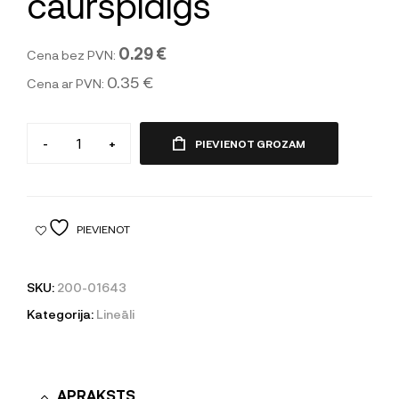
caurspīdīgs
0.29 €
Cena bez PVN:
0.35 €
Cena ar PVN:
-
+
PIEVIENOT GROZAM
PIEVIENOT
SKU:
200-01643
Kategorija:
Lineāli
APRAKSTS