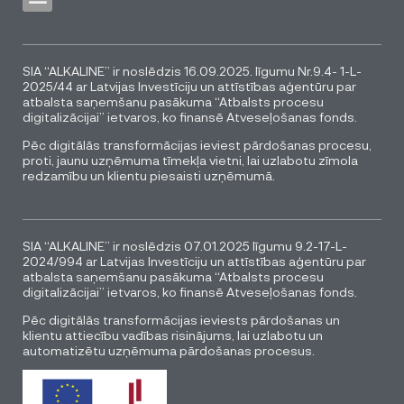
SIA “ALKALINE” ir noslēdzis 16.09.2025. līgumu Nr.9.4- 1-L-
2025/44 ar Latvijas Investīciju un attīstības aģentūru par
atbalsta saņemšanu pasākuma “Atbalsts procesu
digitalizācijai” ietvaros, ko finansē Atveseļošanas fonds.
Pēc digitālās transformācijas ieviest pārdošanas procesu,
proti, jaunu uzņēmuma tīmekļa vietni, lai uzlabotu zīmola
redzamību un klientu piesaisti uzņēmumā.
SIA “ALKALINE” ir noslēdzis 07.01.2025 līgumu 9.2-17-L-
2024/994 ar Latvijas Investīciju un attīstības aģentūru par
atbalsta saņemšanu pasākuma “Atbalsts procesu
digitalizācijai” ietvaros, ko finansē Atveseļošanas fonds.
Pēc digitālās transformācijas ieviests pārdošanas un
klientu attiecību vadības risinājums, lai uzlabotu un
automatizētu uzņēmuma pārdošanas procesus.