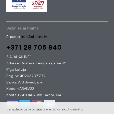
Sazinies ar mums
E-pasts:
info@alkaline.lv
+371 28 705 840
SIA “ALKALINE”
Adrese: Gustava Zemgala gatve 83,
Rīga, Latvija
Reģ. Nr. 40203207772
Banka: A/S Swedbank
Kods: HABALV22
Konts: LV42HABA0551046601941
Lai uzlabotu lietotāja pieredzi un nodrošinātu