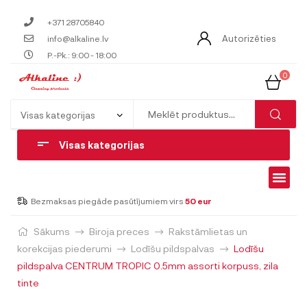
+371 28705840
Autorizēties
info@alkaline.lv
P.-Pk.: 9:00 - 18:00
0
Visas kategorijas
Bezmaksas piegāde pasūtījumiem virs
50 eur
Sākums
Biroja preces
Rakstāmlietas un
korekcijas piederumi
Lodīšu pildspalvas
Lodīšu
pildspalva CENTRUM TROPIC 0.5mm assorti korpuss, zila
tinte