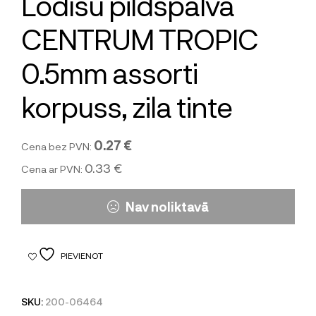
Lodīšu pildspalva
CENTRUM TROPIC
0.5mm assorti
korpuss, zila tinte
0.27 €
Cena bez PVN:
0.33 €
Cena ar PVN:
Nav noliktavā
PIEVIENOT
SKU:
200-06464