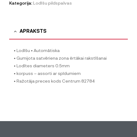
Kategorija:
Lodīšu pildspalvas
APRAKSTS
• Lodīšu • Automātiska
• Gumijota satvēriena zona ērtākai rakstīšanai
• Lodītes diameters 0.5mm
• korpuss – assorti ar spīdumiem
• Ražotāja preces kods Centrum 82784