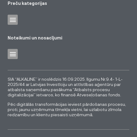
Preču kategorijas
Noteikumi un nosacījumi
SIA “ALKALINE” ir noslēdzis 16.09.2025. līgumu Nr.9.4- 1-L-
2025/44 ar Latvijas Investīciju un attīstības aģentūru par
atbalsta saņemšanu pasākuma “Atbalsts procesu
digitalizācijai” ietvaros, ko finansē Atveseļošanas fonds.
Pēc digitālās transformācijas ieviest pārdošanas procesu,
proti, jaunu uzņēmuma tīmekļa vietni, lai uzlabotu zīmola
redzamību un klientu piesaisti uzņēmumā.