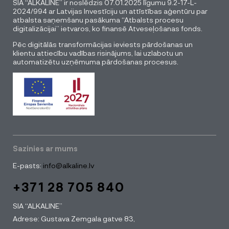
SIA “ALKALINE” ir noslēdzis 07.01.2025 līgumu 9.2-17-L-
2024/994 ar Latvijas Investīciju un attīstības aģentūru par
atbalsta saņemšanu pasākuma “Atbalsts procesu
digitalizācijai” ietvaros, ko finansē Atveseļošanas fonds.
Pēc digitālās transformācijas ieviests pārdošanas un
klientu attiecību vadības risinājums, lai uzlabotu un
automatizētu uzņēmuma pārdošanas procesus.
Sazinies ar mums
E-pasts:
info@alkaline.lv
+371 28 705 840
SIA “ALKALINE”
Adrese: Gustava Zemgala gatve 83,