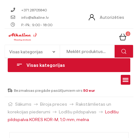
+371 28705840
Autorizēties
info@alkaline.lv
P.-Pk.: 9:00 - 18:00
0
Visas kategorijas
Bezmaksas piegāde pasūtījumiem virs
50 eur
Sākums
Biroja preces
Rakstāmlietas un
korekcijas piederumi
Lodīšu pildspalvas
Lodīšu
pildspalva KORES KOR-M, 1,0 mm, melna