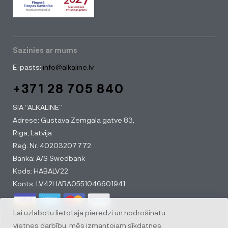
Sazinies ar mums
E-pasts:
info@alkaline.lv
+371 28 705 840
SIA “ALKALINE”
Adrese: Gustava Zemgala gatve 83,
Rīga, Latvija
Reģ. Nr. 40203207772
Banka: A/S Swedbank
Kods: HABALV22
Konts: LV42HABA0551046601941
Lai uzlabotu lietotāja pieredzi un nodrošinātu
vietnes darbību, mēs izmantojam sīkdatnes.