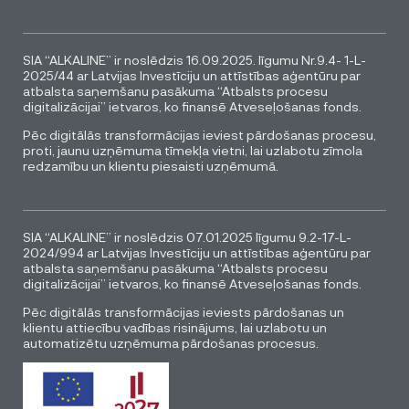
SIA “ALKALINE” ir noslēdzis 16.09.2025. līgumu Nr.9.4- 1-L-
2025/44 ar Latvijas Investīciju un attīstības aģentūru par
atbalsta saņemšanu pasākuma “Atbalsts procesu
digitalizācijai” ietvaros, ko finansē Atveseļošanas fonds.
Pēc digitālās transformācijas ieviest pārdošanas procesu,
proti, jaunu uzņēmuma tīmekļa vietni, lai uzlabotu zīmola
redzamību un klientu piesaisti uzņēmumā.
SIA “ALKALINE” ir noslēdzis 07.01.2025 līgumu 9.2-17-L-
2024/994 ar Latvijas Investīciju un attīstības aģentūru par
atbalsta saņemšanu pasākuma “Atbalsts procesu
digitalizācijai” ietvaros, ko finansē Atveseļošanas fonds.
Pēc digitālās transformācijas ieviests pārdošanas un
klientu attiecību vadības risinājums, lai uzlabotu un
automatizētu uzņēmuma pārdošanas procesus.