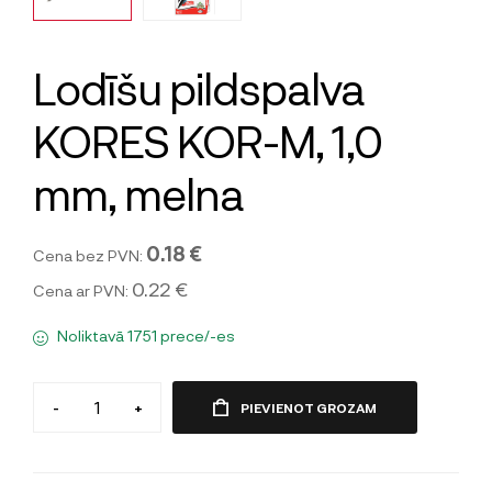
Lodīšu pildspalva
KORES KOR-M, 1,0
mm, melna
0.18 €
Cena bez PVN:
0.22 €
Cena ar PVN:
Noliktavā 1751 prece/-es
-
+
PIEVIENOT GROZAM