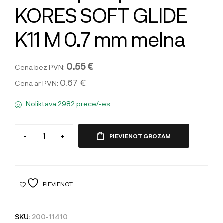
KORES SOFT GLIDE
K11 M 0.7 mm melna
0.55 €
Cena bez PVN:
0.67 €
Cena ar PVN:
Noliktavā 2982 prece/-es
-
+
PIEVIENOT GROZAM
PIEVIENOT
SKU:
200-11410