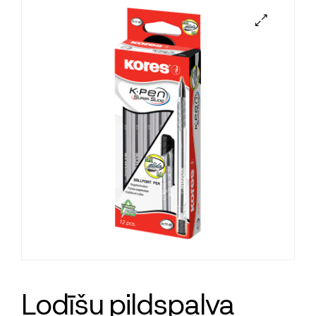
Lodīšu pildspalva