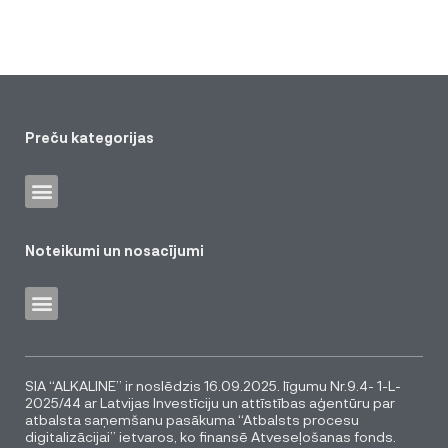
Preču kategorijas
Noteikumi un nosacījumi
SIA “ALKALINE” ir noslēdzis 16.09.2025. līgumu Nr.9.4- 1-L-
2025/44 ar Latvijas Investīciju un attīstības aģentūru par
atbalsta saņemšanu pasākuma “Atbalsts procesu
digitalizācijai” ietvaros, ko finansē Atveseļošanas fonds.