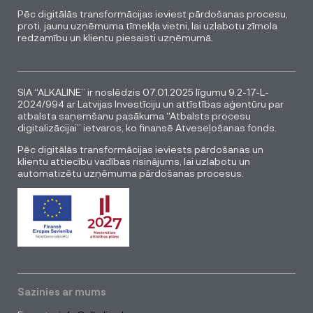
Pēc digitālās transformācijas ieviest pārdošanas procesu,
proti, jaunu uzņēmuma tīmekļa vietni, lai uzlabotu zīmola
redzamību un klientu piesaisti uzņēmumā.
SIA “ALKALINE” ir noslēdzis 07.01.2025 līgumu 9.2-17-L-
2024/994 ar Latvijas Investīciju un attīstības aģentūru par
atbalsta saņemšanu pasākuma “Atbalsts procesu
digitalizācijai” ietvaros, ko finansē Atveseļošanas fonds.
Pēc digitālās transformācijas ieviests pārdošanas un
klientu attiecību vadības risinājums, lai uzlabotu un
automatizētu uzņēmuma pārdošanas procesus.
Sazinies ar mums