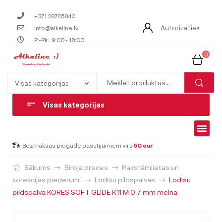
+371 28705840
Autorizēties
info@alkaline.lv
P.-Pk.: 9:00 - 18:00
0
Visas kategorijas
Bezmaksas piegāde pasūtījumiem virs
50 eur
Sākums
Biroja preces
Rakstāmlietas un
korekcijas piederumi
Lodīšu pildspalvas
Lodīšu
pildspalva KORES SOFT GLIDE K11 M 0.7 mm melna