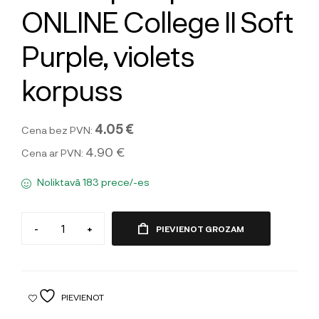
ONLINE College II Soft
Purple, violets
korpuss
4.05 €
Cena bez PVN:
4.90 €
Cena ar PVN:
Noliktavā 183 prece/-es
-
+
PIEVIENOT GROZAM
PIEVIENOT