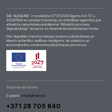
SIA “ALKALINE” ir noslēdzis 07.01.2025 līgumu 9.2-17-L-
2024/994 ar Latvijas Investīciju un attīstības aģentūru par
atbalsta saņemšanu pasākuma “Atbalsts procesu
digitalizācijai” ietvaros, ko finansē Atveseļošanas fonds.
Pēc digitālās transformācijas ieviests pārdošanas un
klientu attiecību vadības risinājums, lai uzlabotu un
automatizētu uzņēmuma pārdošanas procesus.
Sazinies ar mums
E-pasts:
info@alkaline.lv
+371 28 705 840