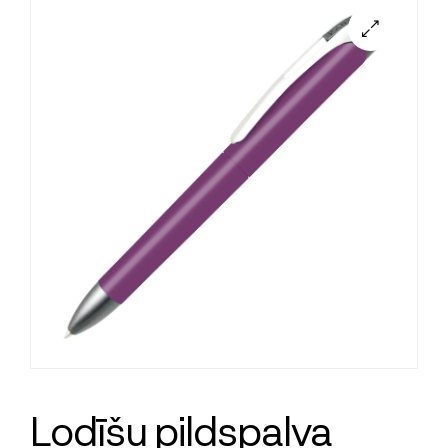
Lodīšu pildspalva