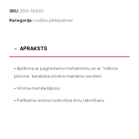
SKU:
200-10932
Kategorija:
Lodīšu pildspalvas
APRAKSTS
• Aprīkota ar pagriežamu mehānismu un ar “mīksta
plūsma” karaliska izmēra maināmu serdeni
• Hroma metāla klipsis
• Patīkama virsma nodrošina ērtu rakstīšanu