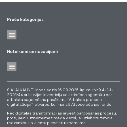
Preču kategorijas
Noteikumi un nosacījumi
SIA “ALKALINE” ir noslēdzis 16.09.2025. līgumu Nr.9.4- 1-L-
2025/44 ar Latvijas Investīciju un attīstības aģentūru par
atbalsta saņemšanu pasākuma “Atbalsts procesu
digitalizācijai” ietvaros, ko finansē Atveseļošanas fonds.
Pēc digitālās transformācijas ieviest pārdošanas procesu,
proti, jaunu uzņēmuma tīmekļa vietni, lai uzlabotu zīmola
redzamību un klientu piesaisti uzņēmumā.