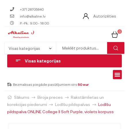
+371 28705840
Autorizēties
info@alkaline.lv
P.-Pk.: 9:00 - 18:00
0
Visas kategorijas
Bezmaksas piegāde pasūtījumiem virs
50 eur
Sākums
Biroja preces
Rakstāmlietas un
korekcijas piederumi
Lodīšu pildspalvas
Lodīšu
pildspalva ONLINE College II Soft Purple, violets korpuss