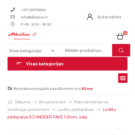
+371 28705840
Autorizēties
info@alkaline.lv
P.-Pk.: 9:00 - 18:00
0
Visas kategorijas
Bezmaksas piegāde pasūtījumiem virs
50 eur
Sākums
Biroja preces
Rakstāmlietas un
korekcijas piederumi
Lodīšu pildspalvas
Lodīšu
pildspalva SCHNEIDER FAVE 1.0mm, zaļa