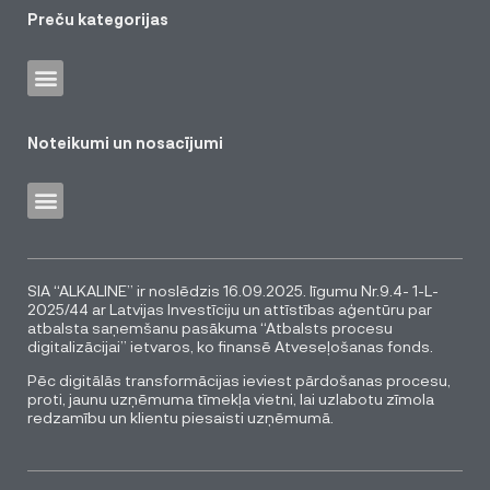
Preču kategorijas
Noteikumi un nosacījumi
SIA “ALKALINE” ir noslēdzis 16.09.2025. līgumu Nr.9.4- 1-L-
2025/44 ar Latvijas Investīciju un attīstības aģentūru par
atbalsta saņemšanu pasākuma “Atbalsts procesu
digitalizācijai” ietvaros, ko finansē Atveseļošanas fonds.
Pēc digitālās transformācijas ieviest pārdošanas procesu,
proti, jaunu uzņēmuma tīmekļa vietni, lai uzlabotu zīmola
redzamību un klientu piesaisti uzņēmumā.