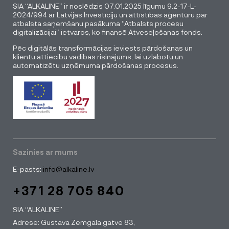
SIA “ALKALINE” ir noslēdzis 07.01.2025 līgumu 9.2-17-L-
2024/994 ar Latvijas Investīciju un attīstības aģentūru par
atbalsta saņemšanu pasākuma “Atbalsts procesu
digitalizācijai” ietvaros, ko finansē Atveseļošanas fonds.
Pēc digitālās transformācijas ieviests pārdošanas un
klientu attiecību vadības risinājums, lai uzlabotu un
automatizētu uzņēmuma pārdošanas procesus.
Sazinies ar mums
E-pasts:
info@alkaline.lv
+371 28 705 840
SIA “ALKALINE”
Adrese: Gustava Zemgala gatve 83,