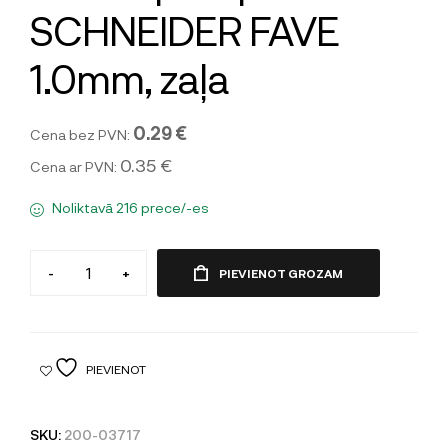
SCHNEIDER FAVE
1.0mm, zaļa
0.29 €
Cena bez PVN:
0.35 €
Cena ar PVN:
Noliktavā 216 prece/-es
-
+
PIEVIENOT GROZAM
PIEVIENOT
SKU:
200-03717