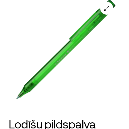
Lodīšu pildspalva