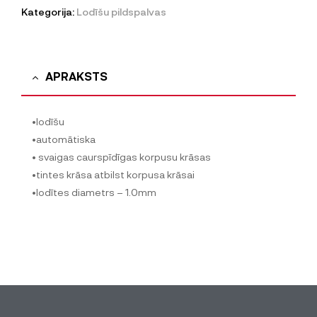
Kategorija:
Lodīšu pildspalvas
APRAKSTS
•lodīšu
•automātiska
• svaigas caurspīdīgas korpusu krāsas
•tintes krāsa atbilst korpusa krāsai
•lodītes diametrs – 1.0mm