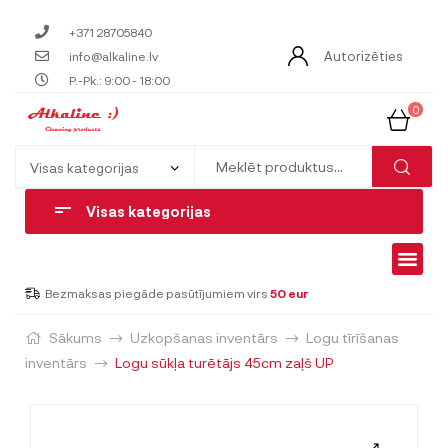
+371 28705840
Autorizēties
info@alkaline.lv
P.-Pk.: 9:00 - 18:00
0
Visas kategorijas
Bezmaksas piegāde pasūtījumiem virs
50 eur
Sākums
Uzkopšanas inventārs
Logu tīrīšanas
inventārs
Logu sūkļa turētājs 45cm zaļš UP