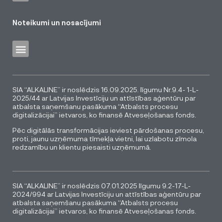
Noteikumi un nosacījumi
SIA “ALKALINE” ir noslēdzis 16.09.2025. līgumu Nr.9.4- 1-L-
2025/44 ar Latvijas Investīciju un attīstības aģentūru par
atbalsta saņemšanu pasākuma “Atbalsts procesu
digitalizācijai” ietvaros, ko finansē Atveseļošanas fonds.
Pēc digitālās transformācijas ieviest pārdošanas procesu,
proti, jaunu uzņēmuma tīmekļa vietni, lai uzlabotu zīmola
redzamību un klientu piesaisti uzņēmumā.
SIA “ALKALINE” ir noslēdzis 07.01.2025 līgumu 9.2-17-L-
2024/994 ar Latvijas Investīciju un attīstības aģentūru par
atbalsta saņemšanu pasākuma “Atbalsts procesu
digitalizācijai” ietvaros, ko finansē Atveseļošanas fonds.