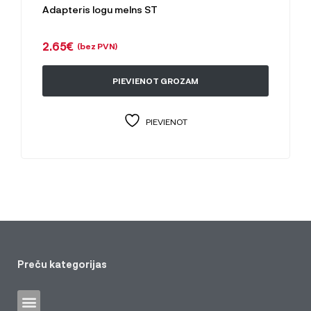
Adapteris logu melns ST
2.65
€
(bez PVN)
PIEVIENOT GROZAM
PIEVIENOT
Preču kategorijas