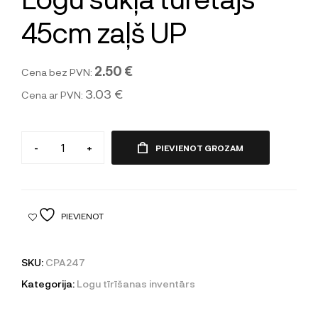
45cm zaļš UP
2.50 €
Cena bez PVN:
3.03 €
Cena ar PVN:
-
+
PIEVIENOT GROZAM
PIEVIENOT
SKU:
CPA247
Kategorija:
Logu tīrīšanas inventārs