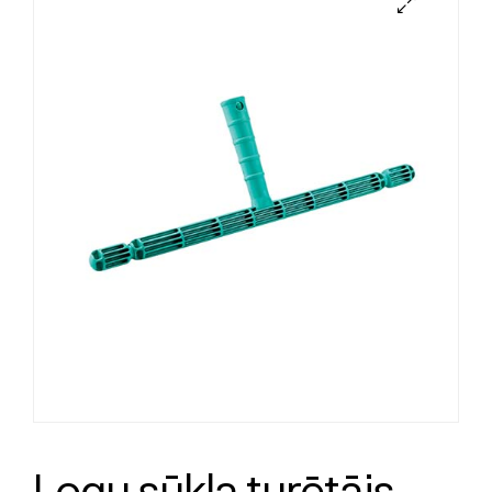
Logu sūkļa turētājs