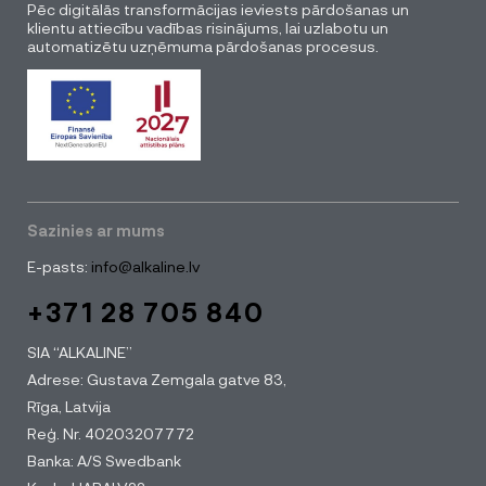
Pēc digitālās transformācijas ieviests pārdošanas un
klientu attiecību vadības risinājums, lai uzlabotu un
automatizētu uzņēmuma pārdošanas procesus.
Sazinies ar mums
E-pasts:
info@alkaline.lv
+371 28 705 840
SIA “ALKALINE”
Adrese: Gustava Zemgala gatve 83,
Rīga, Latvija
Reģ. Nr. 40203207772
Banka: A/S Swedbank