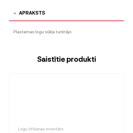
APRAKSTS
Plastamas logu sūkļa turētājs
Saistītie produkti
Logu tīrīšanas inventārs