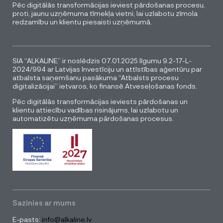
Pēc digitālās transformācijas ieviest pārdošanas procesu,
proti, jaunu uzņēmuma tīmekļa vietni, lai uzlabotu zīmola
redzamību un klientu piesaisti uzņēmumā.
SIA “ALKALINE” ir noslēdzis 07.01.2025 līgumu 9.2-17-L-
2024/994 ar Latvijas Investīciju un attīstības aģentūru par
atbalsta saņemšanu pasākuma “Atbalsts procesu
digitalizācijai” ietvaros, ko finansē Atveseļošanas fonds.
Pēc digitālās transformācijas ieviests pārdošanas un
klientu attiecību vadības risinājums, lai uzlabotu un
automatizētu uzņēmuma pārdošanas procesus.
Sazinies ar mums
E-pasts:
info@alkaline.lv