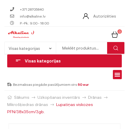
+371 28705840
Autorizēties
info@alkaline.lv
P.-Pk.: 9:00 - 18:00
0
Visas kategorijas
Bezmaksas piegāde pasūtījumiem virs
50 eur
Sākums
Uzkopšanas inventārs
Drānas
Mikrošķiedras drānas
Lupatiņas viskozes
PFN/38x35cm/3gb.