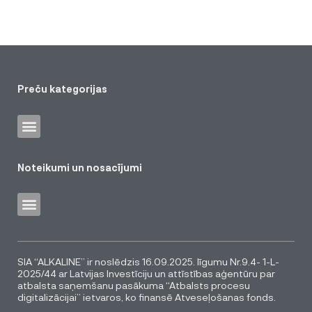
Preču kategorijas
Noteikumi un nosacījumi
SIA “ALKALINE” ir noslēdzis 16.09.2025. līgumu Nr.9.4- 1-L-
2025/44 ar Latvijas Investīciju un attīstības aģentūru par
atbalsta saņemšanu pasākuma “Atbalsts procesu
digitalizācijai” ietvaros, ko finansē Atveseļošanas fonds.