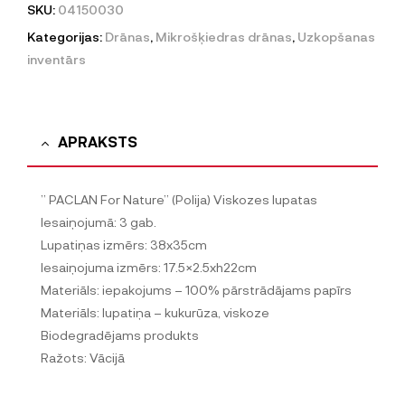
SKU:
04150030
Kategorijas:
Drānas
,
Mikrošķiedras drānas
,
Uzkopšanas
inventārs
APRAKSTS
” PACLAN For Nature” (Polija) Viskozes lupatas
Iesaiņojumā: 3 gab.
Lupatiņas izmērs: 38x35cm
Iesaiņojuma izmērs: 17.5×2.5xh22cm
Materiāls: iepakojums – 100% pārstrādājams papīrs
Materiāls: lupatiņa – kukurūza, viskoze
Biodegradējams produkts
Ražots: Vācijā