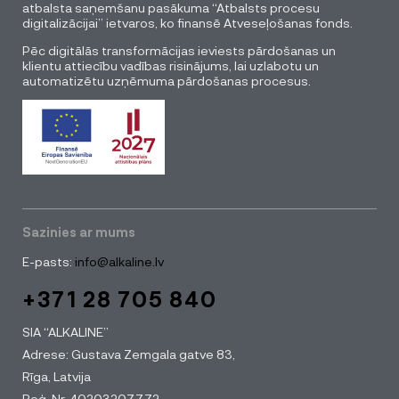
atbalsta saņemšanu pasākuma “Atbalsts procesu
digitalizācijai” ietvaros, ko finansē Atveseļošanas fonds.
Pēc digitālās transformācijas ieviests pārdošanas un
klientu attiecību vadības risinājums, lai uzlabotu un
automatizētu uzņēmuma pārdošanas procesus.
Sazinies ar mums
E-pasts:
info@alkaline.lv
+371 28 705 840
SIA “ALKALINE”
Adrese: Gustava Zemgala gatve 83,
Rīga, Latvija
Reģ. Nr. 40203207772