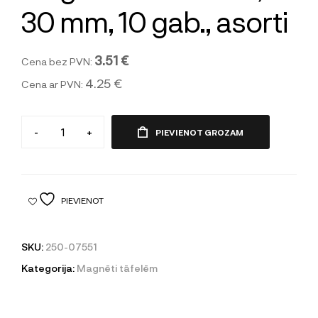
30 mm, 10 gab., asorti
3.51 €
Cena bez PVN:
4.25 €
Cena ar PVN:
-
+
PIEVIENOT GROZAM
PIEVIENOT
SKU:
250-07551
Kategorija:
Magnēti tāfelēm