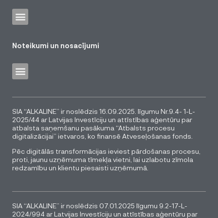
Noteikumi un nosacījumi
SIA “ALKALINE” ir noslēdzis 16.09.2025. līgumu Nr.9.4- 1-L-
2025/44 ar Latvijas Investīciju un attīstības aģentūru par
atbalsta saņemšanu pasākuma “Atbalsts procesu
digitalizācijai” ietvaros, ko finansē Atveseļošanas fonds.
Pēc digitālās transformācijas ieviest pārdošanas procesu,
proti, jaunu uzņēmuma tīmekļa vietni, lai uzlabotu zīmola
redzamību un klientu piesaisti uzņēmumā.
SIA “ALKALINE” ir noslēdzis 07.01.2025 līgumu 9.2-17-L-
2024/994 ar Latvijas Investīciju un attīstības aģentūru par