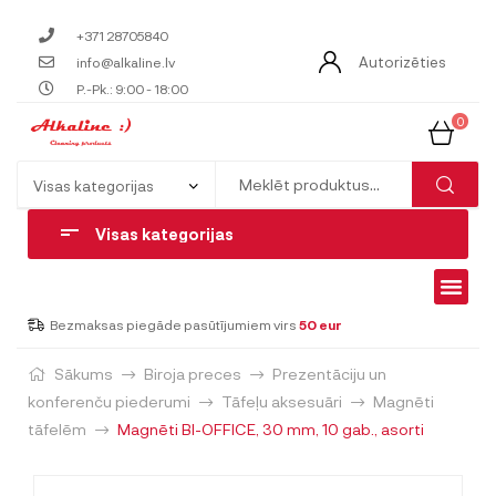
+371 28705840
Autorizēties
info@alkaline.lv
P.-Pk.: 9:00 - 18:00
0
Visas kategorijas
Bezmaksas piegāde pasūtījumiem virs
50 eur
Sākums
Biroja preces
Prezentāciju un
konferenču piederumi
Tāfeļu aksesuāri
Magnēti
tāfelēm
Magnēti BI-OFFICE, 30 mm, 10 gab., asorti