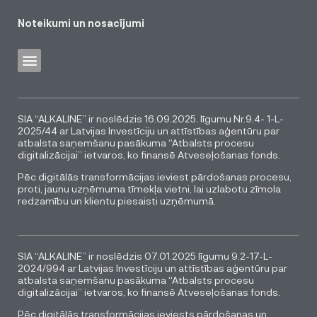
Noteikumi un nosacījumi
SIA “ALKALINE” ir noslēdzis 16.09.2025. līgumu Nr.9.4- 1-L-
2025/44 ar Latvijas Investīciju un attīstības aģentūru par
atbalsta saņemšanu pasākuma “Atbalsts procesu
digitalizācijai” ietvaros, ko finansē Atveseļošanas fonds.
Pēc digitālās transformācijas ieviest pārdošanas procesu,
proti, jaunu uzņēmuma tīmekļa vietni, lai uzlabotu zīmola
redzamību un klientu piesaisti uzņēmumā.
SIA “ALKALINE” ir noslēdzis 07.01.2025 līgumu 9.2-17-L-
2024/994 ar Latvijas Investīciju un attīstības aģentūru par
atbalsta saņemšanu pasākuma “Atbalsts procesu
digitalizācijai” ietvaros, ko finansē Atveseļošanas fonds.
Pēc digitālās transformācijas ieviests pārdošanas un