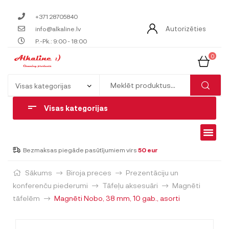
+371 28705840
Autorizēties
info@alkaline.lv
P.-Pk.: 9:00 - 18:00
0
Visas kategorijas
Bezmaksas piegāde pasūtījumiem virs
50 eur
Sākums
Biroja preces
Prezentāciju un
konferenču piederumi
Tāfeļu aksesuāri
Magnēti
tāfelēm
Magnēti Nobo, 38 mm, 10 gab., asorti