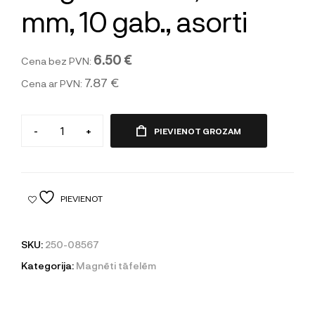
mm, 10 gab., asorti
6.50 €
Cena bez PVN:
7.87 €
Cena ar PVN:
-
+
PIEVIENOT GROZAM
PIEVIENOT
SKU:
250-08567
Kategorija:
Magnēti tāfelēm