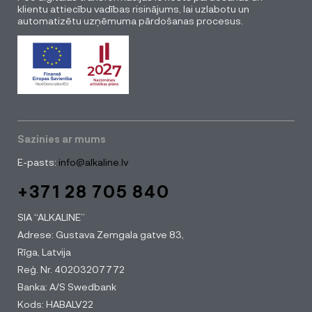
klientu attiecību vadības risinājums, lai uzlabotu un
automatizētu uzņēmuma pārdošanas procesus.
Sazinies ar mums
E-pasts:
info@alkaline.lv
+371 28 705 840
SIA “ALKALINE”
Adrese: Gustava Zemgala gatve 83,
Rīga, Latvija
Reģ. Nr. 40203207772
Banka: A/S Swedbank
Kods: HABALV22