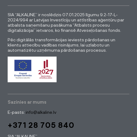
SIA “ALKALINE” ir noslēdzis 07.01.2025 līgumu 9.2-17-L-
2024/994 ar Latvijas Investīciju un attīstības aģentūru par
atbalsta saņemšanu pasākuma “Atbalsts procesu
digitalizācijai” ietvaros, ko finansē Atveseļošanas fonds.
Pēc digitālās transformācijas ieviests pārdošanas un
klientu attiecību vadības risinājums, lai uzlabotu un
automatizētu uzņēmuma pārdošanas procesus.
Sazinies ar mums
E-pasts:
info@alkaline.lv
+371 28 705 840
SIA “ALKALINE”