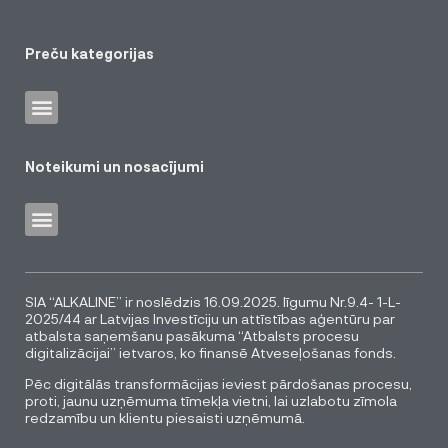
Preču kategorijas
Noteikumi un nosacījumi
SIA “ALKALINE” ir noslēdzis 16.09.2025. līgumu Nr.9.4- 1-L-
2025/44 ar Latvijas Investīciju un attīstības aģentūru par
atbalsta saņemšanu pasākuma “Atbalsts procesu
digitalizācijai” ietvaros, ko finansē Atveseļošanas fonds.
Pēc digitālās transformācijas ieviest pārdošanas procesu,
proti, jaunu uzņēmuma tīmekļa vietni, lai uzlabotu zīmola
redzamību un klientu piesaisti uzņēmumā.