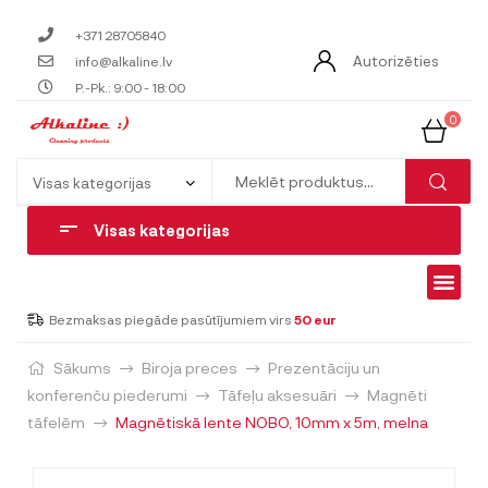
+371 28705840
Autorizēties
info@alkaline.lv
P.-Pk.: 9:00 - 18:00
0
Visas kategorijas
Bezmaksas piegāde pasūtījumiem virs
50 eur
Sākums
Biroja preces
Prezentāciju un
konferenču piederumi
Tāfeļu aksesuāri
Magnēti
tāfelēm
Magnētiskā lente NOBO, 10mm x 5m, melna