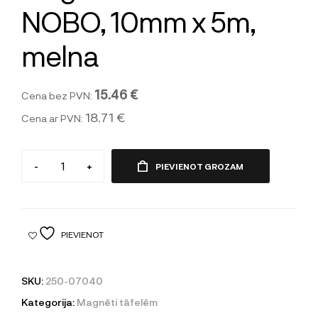
NOBO, 10mm x 5m,
melna
15.46 €
Cena bez PVN:
18.71 €
Cena ar PVN:
-
+
PIEVIENOT GROZAM
PIEVIENOT
SKU:
250-07040
Kategorija:
Magnēti tāfelēm