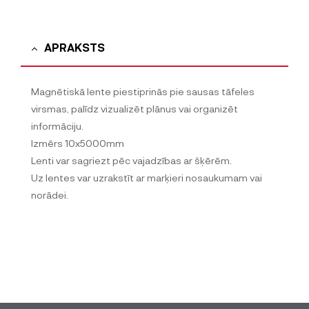
APRAKSTS
Magnētiskā lente piestiprinās pie sausas tāfeles
virsmas, palīdz vizualizēt plānus vai organizēt
informāciju.
Izmērs 10x5000mm
Lenti var sagriezt pēc vajadzības ar šķērēm.
Uz lentes var uzrakstīt ar marķieri nosaukumam vai
norādei.