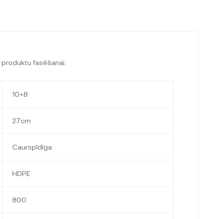
s produktu fasēšanai.
10+8
27cm
Caurspīdīga
HDPE
800