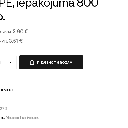
PE, iepakojumā 800
.
2.90 €
z PVN:
3.51 €
 PVN:
+
PIEVIENOT GROZAM
PIEVIENOT
27B
ja:
Maisiņi fasēšanai