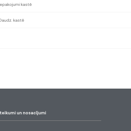
Iepakojumi kastē
Daudz. kastē
teikumi un nosacījumi