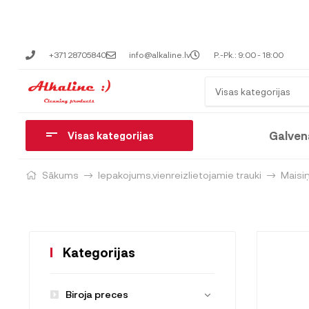
+371 28705840
info@alkaline.lv
P.-Pk.: 9:00 - 18:00
Visas kategorijas
Galven
Visas kategorijas
Sākums
Iepakojums,vienreizlietojamie trauki
Maisiņ
Kategorijas
Biroja preces