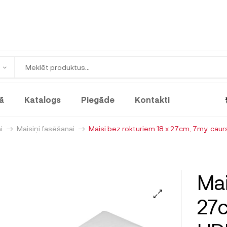
ā
Katalogs
Piegāde
Kontakti
i
Maisiņi fasēšanai
Maisi bez rokturiem 18 x 27cm, 7my, caur
Mai
27c