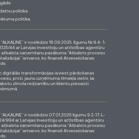
egāde
datņu politika
vātuma politika
 “ALKALINE” ir noslēdzis 16.09.2025. līgumu Nr.9.4- 1-
025/44 ar Latvijas Investīciju un attīstības aģentūru
r atbalsta saņemšanu pasākuma “Atbalsts procesu
italizācijai” ietvaros, ko finansē Atveseļošanas
ds.
 digitālās transformācijas ieviest pārdošanas
cesu, proti, jaunu uzņēmuma tīmekļa vietni, lai
abotu zīmola redzamību un klientu piesaisti
ņēmumā.
 “ALKALINE” ir noslēdzis 07.01.2025 līgumu 9.2-17-L-
4/994 ar Latvijas Investīciju un attīstības aģentūru
r atbalsta saņemšanu pasākuma “Atbalsts procesu
italizācijai” ietvaros, ko finansē Atveseļošanas
ds.