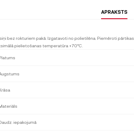
APRAKSTS
siņi bez rokturiem pakā. Izgatavoti no polietilēna. Piemēroti pārtika
simālā pielietošanas temperatūra +70°C.
Platums
Augstums
Krāsa
Materiāls
Daudz. iepakojumā