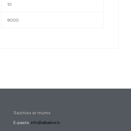
10
8000
Sazinies ar mums
E-pasts:
info@alkaline.lv