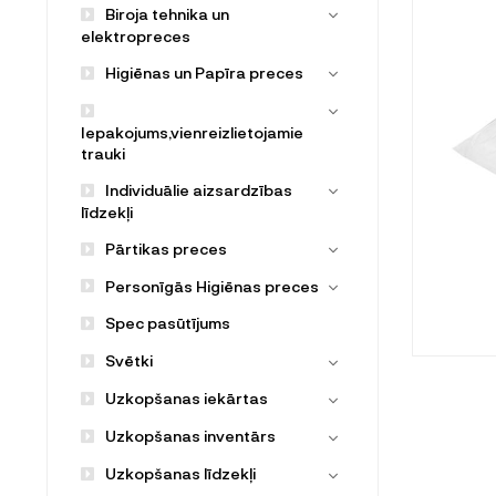
Biroja tehnika un
elektropreces
Higiēnas un Papīra preces
Iepakojums,vienreizlietojamie
trauki
Individuālie aizsardzības
līdzekļi
Pārtikas preces
Personīgās Higiēnas preces
Spec pasūtījums
Svētki
Uzkopšanas iekārtas
Uzkopšanas inventārs
Uzkopšanas līdzekļi