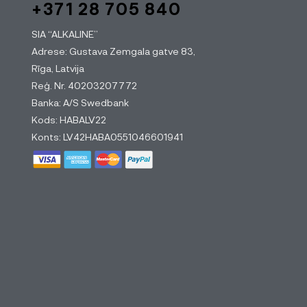
+371 28 705 840
SIA “ALKALINE”
Adrese: Gustava Zemgala gatve 83,
Rīga, Latvija
Reģ. Nr. 40203207772
Banka: A/S Swedbank
Kods: HABALV22
Konts: LV42HABA0551046601941