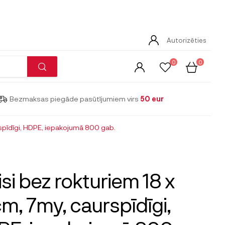
Autorizēties
0
0
Bezmaksas piegāde pasūtījumiem virs
50 eur
spīdīgi, HDPE, iepakojumā 800 gab.
si bez rokturiem 18 x
m, 7my, caurspīdīgi,