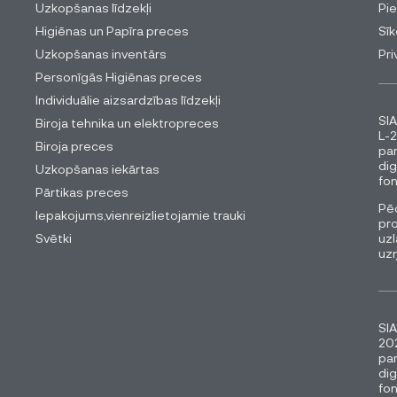
Uzkopšanas līdzekļi
Pi
Higiēnas un Papīra preces
Sīk
Uzkopšanas inventārs
Pri
Personīgās Higiēnas preces
Individuālie aizsardzības līdzekļi
SIA
Biroja tehnika un elektropreces
L-2
Biroja preces
pa
dig
Uzkopšanas iekārtas
fon
Pārtikas preces
Pēc
Iepakojums,vienreizlietojamie trauki
pro
Svētki
uzl
uz
SIA
202
pa
dig
fon