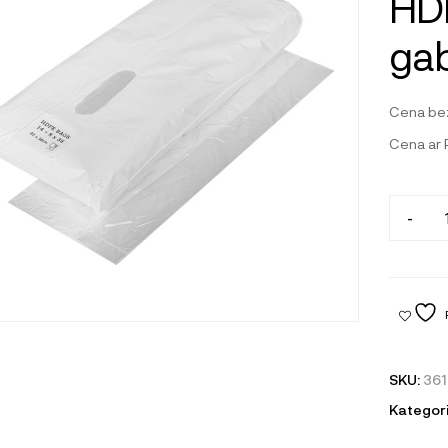
HD
gab
Cena be
Cena ar
-
SKU:
361
Kategori