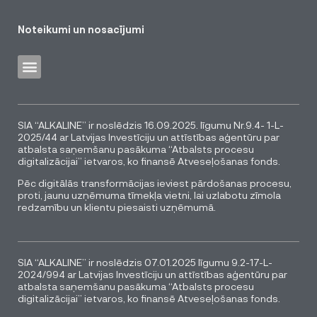
Noteikumi un nosacījumi
SIA “ALKALINE” ir noslēdzis 16.09.2025. līgumu Nr.9.4- 1-L-
2025/44 ar Latvijas Investīciju un attīstības aģentūru par
atbalsta saņemšanu pasākuma “Atbalsts procesu
digitalizācijai” ietvaros, ko finansē Atveseļošanas fonds.
Pēc digitālās transformācijas ieviest pārdošanas procesu,
proti, jaunu uzņēmuma tīmekļa vietni, lai uzlabotu zīmola
redzamību un klientu piesaisti uzņēmumā.
SIA “ALKALINE” ir noslēdzis 07.01.2025 līgumu 9.2-17-L-
2024/994 ar Latvijas Investīciju un attīstības aģentūru par
atbalsta saņemšanu pasākuma “Atbalsts procesu
digitalizācijai” ietvaros, ko finansē Atveseļošanas fonds.