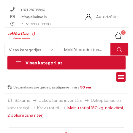
+371 28705840
Autorizēties
info@alkaline.lv
P.-Pk.: 9:00 - 18:00
0
Visas kategorijas
Bezmaksas piegāde pasūtījumiem virs
50 eur
Sākums
Uzkopšanas inventārs
Uzkopšanas un
kravu ratiņi
Kravu ratiņi
Maisu ratiņi 150 kg, nolokāmi,
2 poliuretāna riteņi