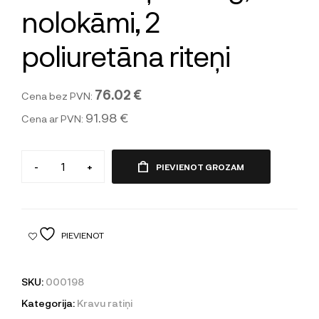
nolokāmi, 2
poliuretāna riteņi
76.02 €
Cena bez PVN:
91.98 €
Cena ar PVN:
-
+
PIEVIENOT GROZAM
PIEVIENOT
SKU:
000198
Kategorija:
Kravu ratiņi