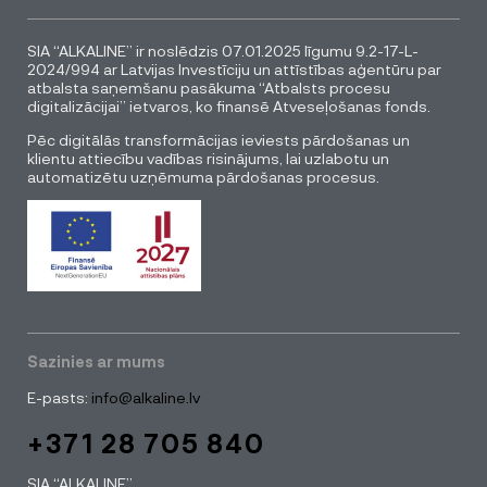
SIA “ALKALINE” ir noslēdzis 07.01.2025 līgumu 9.2-17-L-
2024/994 ar Latvijas Investīciju un attīstības aģentūru par
atbalsta saņemšanu pasākuma “Atbalsts procesu
digitalizācijai” ietvaros, ko finansē Atveseļošanas fonds.
Pēc digitālās transformācijas ieviests pārdošanas un
klientu attiecību vadības risinājums, lai uzlabotu un
automatizētu uzņēmuma pārdošanas procesus.
Sazinies ar mums
E-pasts:
info@alkaline.lv
+371 28 705 840
SIA “ALKALINE”