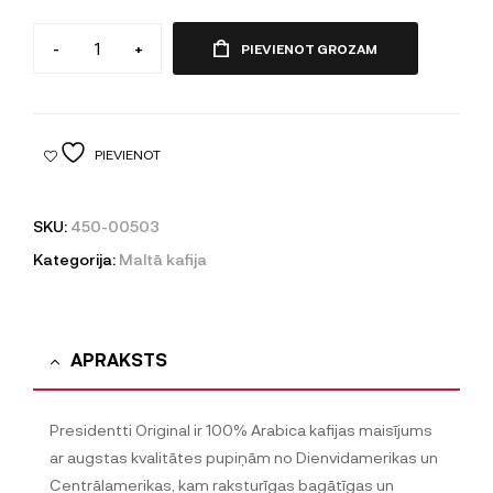
-
+
PIEVIENOT GROZAM
PIEVIENOT
SKU:
450-00503
Kategorija:
Maltā kafija
APRAKSTS
Presidentti Original ir 100% Arabica kafijas maisījums
ar augstas kvalitātes pupiņām no Dienvidamerikas un
Centrālamerikas, kam raksturīgas bagātīgas un