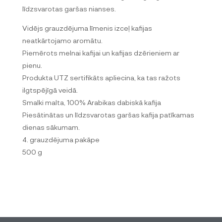
līdzsvarotas garšas nianses.
Vidējs grauzdējuma līmenis izceļ kafijas
neatkārtojamo aromātu.
Piemērots melnai kafijai un kafijas dzērieniem ar
pienu.
Produkta UTZ sertifikāts apliecina, ka tas ražots
ilgtspējīgā veidā.
Smalki malta, 100% Arabikas dabiskā kafija
Piesātinātas un līdzsvarotas garšas kafija patīkamas
dienas sākumam.
4. grauzdējuma pakāpe
500 g