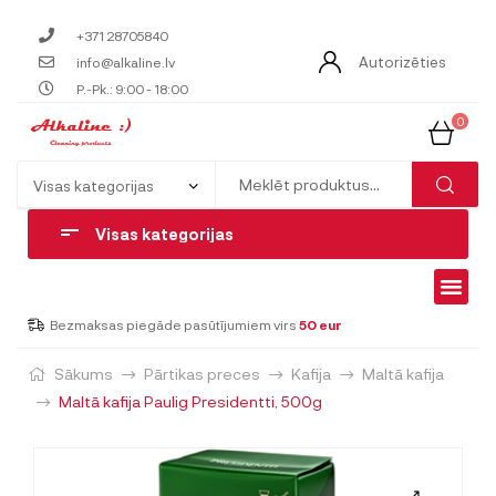
+371 28705840
Autorizēties
info@alkaline.lv
P.-Pk.: 9:00 - 18:00
0
Visas kategorijas
Bezmaksas piegāde pasūtījumiem virs
50 eur
Sākums
Pārtikas preces
Kafija
Maltā kafija
Maltā kafija Paulig Presidentti, 500g