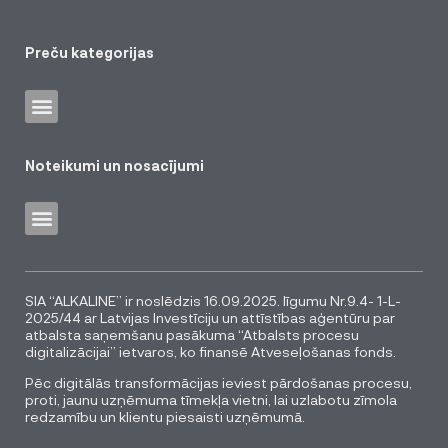
Preču kategorijas
Noteikumi un nosacījumi
SIA “ALKALINE” ir noslēdzis 16.09.2025. līgumu Nr.9.4- 1-L-
2025/44 ar Latvijas Investīciju un attīstības aģentūru par
atbalsta saņemšanu pasākuma “Atbalsts procesu
digitalizācijai” ietvaros, ko finansē Atveseļošanas fonds.
Pēc digitālās transformācijas ieviest pārdošanas procesu,
proti, jaunu uzņēmuma tīmekļa vietni, lai uzlabotu zīmola
redzamību un klientu piesaisti uzņēmumā.