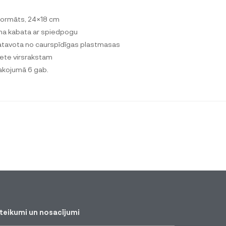
formāts, 24×18 cm
na kabata ar spiedpogu
atavota no caurspīdīgas plastmasas
ķete virsrakstam
akojumā 6 gab.
teikumi un nosacījumi