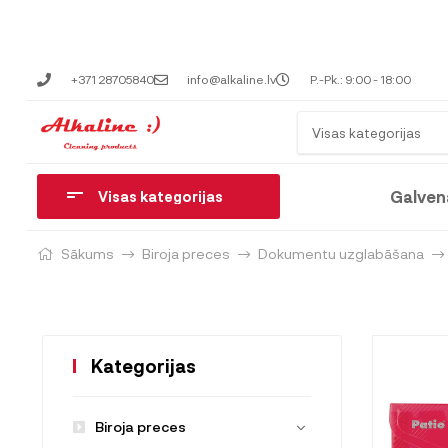
+371 28705840
info@alkaline.lv
P.-Pk.: 9:00 - 18:00
Visas kategorijas
Galven
Visas kategorijas
Sākums
Biroja preces
Dokumentu uzglabāšana
Kategorijas
Biroja preces