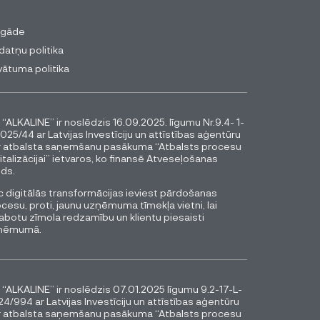
egāde
datņu politika
vātuma politika
 “ALKALINE” ir noslēdzis 16.09.2025. līgumu Nr.9.4- 1-
025/44 ar Latvijas Investīciju un attīstības aģentūru
r atbalsta saņemšanu pasākuma “Atbalsts procesu
italizācijai” ietvaros, ko finansē Atveseļošanas
ds.
 digitālās transformācijas ieviest pārdošanas
cesu, proti, jaunu uzņēmuma tīmekļa vietni, lai
abotu zīmola redzamību un klientu piesaisti
ņēmumā.
 “ALKALINE” ir noslēdzis 07.01.2025 līgumu 9.2-17-L-
4/994 ar Latvijas Investīciju un attīstības aģentūru
r atbalsta saņemšanu pasākuma “Atbalsts procesu