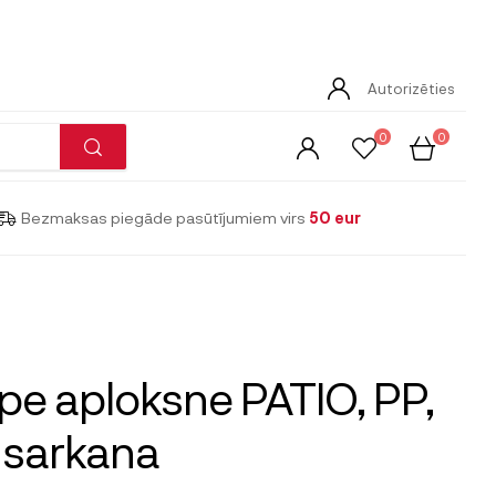
Autorizēties
0
0
Bezmaksas piegāde pasūtījumiem virs
50 eur
e aploksne PATIO, PP,
 sarkana