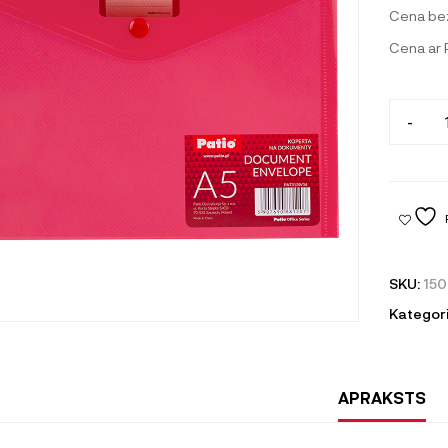
Cena be
Cena ar
-
SKU:
15
Kategori
APRAKSTS