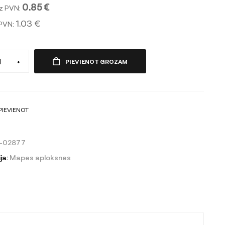
0.85 €
z PVN:
1.03 €
 PVN:
+
PIEVIENOT GROZAM
PIEVIENOT
0-02877
ja:
Mapes aploksnes