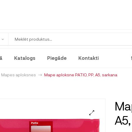
ā
Katalogs
Piegāde
Kontakti
Mapes aploksnes
Mape aploksne PATIO, PP, A5, sarkana
Map
A5,