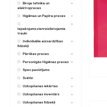
Biroja tehnika un
elektropreces
Higiēnas un Papīra preces
Iepakojums,vienreizlietojamie
trauki
Individuālie aizsardzības
līdzekļi
Pārtikas preces
Personīgās Higiēnas preces
Spec pasūtījums
Svētki
Uzkopšanas iekārtas
Uzkopšanas inventārs
Uzkopšanas līdzekļi