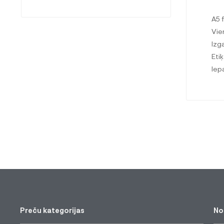
A5 
Vie
Izg
Eti
Iep
Preču kategorijas
No