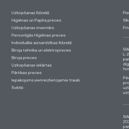
Uzkopšanas līdzekļi
Pi
Higiēnas un Papīra preces
Sīk
Uzkopšanas inventārs
Pri
Personīgās Higiēnas preces
Individuālie aizsardzības līdzekļi
SIA
Biroja tehnika un elektropreces
L-2
Biroja preces
pa
dig
Uzkopšanas iekārtas
fon
Pārtikas preces
Pēc
Iepakojums,vienreizlietojamie trauki
pro
Svētki
uzl
uz
SIA
202
pa