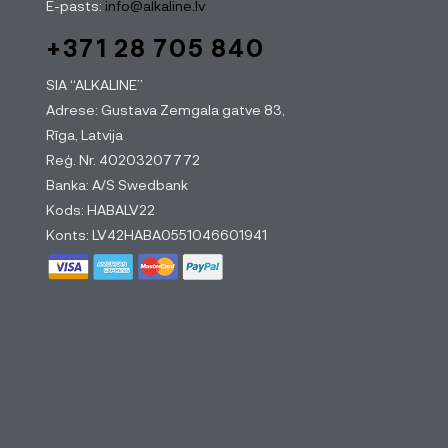
E-pasts:
info@alkaline.lv
+371 28 705 840
SIA “ALKALINE”
Adrese: Gustava Zemgala gatve 83,
Rīga, Latvija
Reģ. Nr. 40203207772
Banka: A/S Swedbank
Kods: HABALV22
Konts: LV42HABA0551046601941