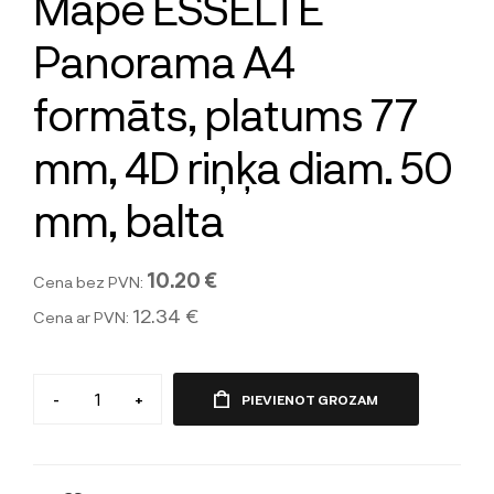
Mape ESSELTE
Panorama A4
formāts, platums 77
mm, 4D riņķa diam. 50
mm, balta
10.20 €
Cena bez PVN:
12.34 €
Cena ar PVN:
-
+
PIEVIENOT GROZAM