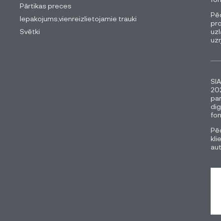
Pārtikas preces
Pēc
Iepakojums,vienreizlietojamie trauki
pro
Svētki
uzl
uz
SIA
202
pa
dig
fon
Pēc
kli
au