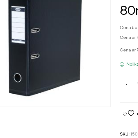
80
Cena be
Cena ar
Cena ar
Nolik
-
SKU:
15