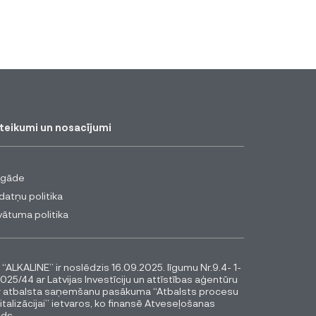
teikumi un nosacījumi
egāde
datņu politika
vātuma politika
 “ALKALINE” ir noslēdzis 16.09.2025. līgumu Nr.9.4- 1-
025/44 ar Latvijas Investīciju un attīstības aģentūru
r atbalsta saņemšanu pasākuma “Atbalsts procesu
italizācijai” ietvaros, ko finansē Atveseļošanas
ds.