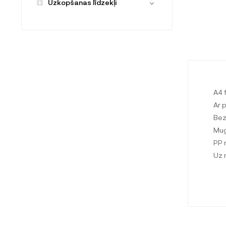
Uzkopšanas līdzekļi
A4 
Ar 
Bez
Mug
PP 
Uz 