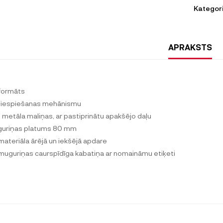
Kategori
APRAKSTS
formāts
piespiešanas mehānismu
 metāla maliņas, ar pastiprinātu apakšējo daļu
uriņas platums 80 mm
materiāla ārējā un iekšējā apdare
muguriņas caurspīdīga kabatiņa ar nomaināmu etiķeti