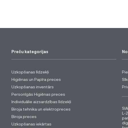
Preču kategorijas
No
Uzkopšanas līdzekļi
Pi
Higiēnas un Papīra preces
Sīk
Uzkopšanas inventārs
Pri
Personīgās Higiēnas preces
Individuālie aizsardzības līdzekļi
SIA
Biroja tehnika un elektropreces
L-2
Biroja preces
pa
dig
Uzkopšanas iekārtas
fon