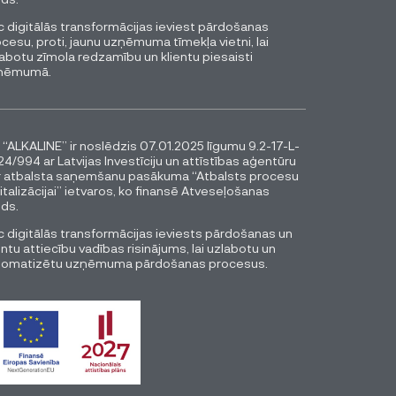
 digitālās transformācijas ieviest pārdošanas
cesu, proti, jaunu uzņēmuma tīmekļa vietni, lai
abotu zīmola redzamību un klientu piesaisti
ņēmumā.
 “ALKALINE” ir noslēdzis 07.01.2025 līgumu 9.2-17-L-
4/994 ar Latvijas Investīciju un attīstības aģentūru
r atbalsta saņemšanu pasākuma “Atbalsts procesu
italizācijai” ietvaros, ko finansē Atveseļošanas
ds.
 digitālās transformācijas ieviests pārdošanas un
entu attiecību vadības risinājums, lai uzlabotu un
tomatizētu uzņēmuma pārdošanas procesus.