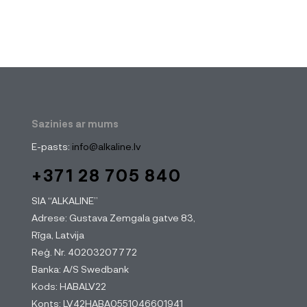
Sazinies ar mums
E-pasts:
info@alkaline.lv
+371 28 705 840
SIA “ALKALINE”
Adrese: Gustava Zemgala gatve 83,
Rīga, Latvija
Reģ. Nr. 40203207772
Banka: A/S Swedbank
Kods: HABALV22
Konts: LV42HABA0551046601941