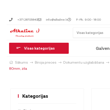
+371 28705840
info@alkaline.lv
P.-Pk.: 9:00 - 18:00
Visas kategorijas
Galven
Visas kategorijas
Sākums
Biroja preces
Dokumentu uzglabāšana
80mm, zila
Kategorijas