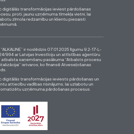
 digitālās transformācijas ieviest pārdošanas
cesu, proti, jaunu uzņēmuma tīmekļa vietni, lai
abotu zīmola redzamību un klientu piesaisti
ņēmumā.
 “ALKALINE” ir noslēdzis 07.01.2025 līgumu 9.2-17-L-
4/994 ar Latvijas Investīciju un attīstības aģentūru
r atbalsta saņemšanu pasākuma “Atbalsts procesu
italizācijai” ietvaros, ko finansē Atveseļošanas
ds.
 digitālās transformācijas ieviests pārdošanas un
entu attiecību vadības risinājums, lai uzlabotu un
tomatizētu uzņēmuma pārdošanas procesus.