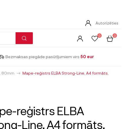
Autorizēties
0
0
Bezmaksas piegāde pasūtījumiem virs
50 eur
4, 80mm
Mape-reģistrs ELBA Strong-Line, A4 formāts,
e-reģistrs ELBA
ong-Line, A4 formāts,