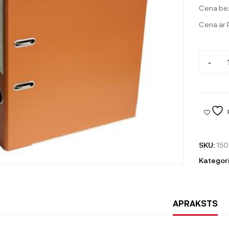
Cena be
Cena ar
-
SKU:
150
Kategori
APRAKSTS