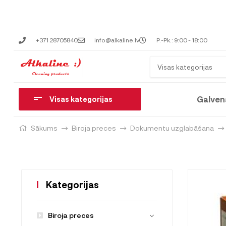
+371 28705840
info@alkaline.lv
P.-Pk.: 9:00 - 18:00
Visas kategorijas
Galven
Visas kategorijas
Sākums
Biroja preces
Dokumentu uzglabāšana
Kategorijas
Biroja preces