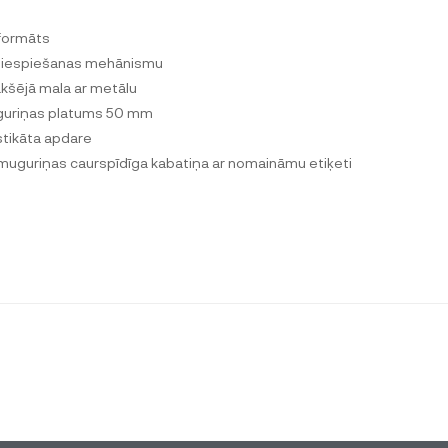
formāts
piespiešanas mehānismu
kšējā mala ar metālu
uriņas platums 50 mm
stikāta apdare
muguriņas caurspīdīga kabatiņa ar nomaināmu etiķeti