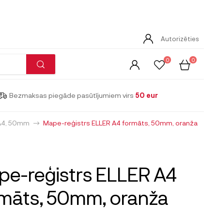
Autorizēties
0
0
Bezmaksas piegāde pasūtījumiem virs
50 eur
 A4, 50mm
Mape-reģistrs ELLER A4 formāts, 50mm, oranža
e-reģistrs ELLER A4
māts, 50mm, oranža