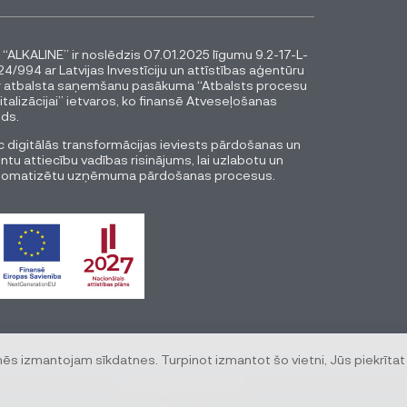
 “ALKALINE” ir noslēdzis 07.01.2025 līgumu 9.2-17-L-
4/994 ar Latvijas Investīciju un attīstības aģentūru
r atbalsta saņemšanu pasākuma “Atbalsts procesu
italizācijai” ietvaros, ko finansē Atveseļošanas
ds.
 digitālās transformācijas ieviests pārdošanas un
entu attiecību vadības risinājums, lai uzlabotu un
tomatizētu uzņēmuma pārdošanas procesus.
mēs izmantojam sīkdatnes. Turpinot izmantot šo vietni, Jūs piekrītat
© All rights reserved