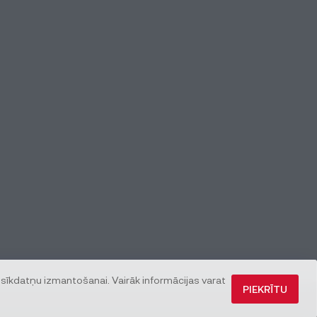
 sīkdatņu izmantošanai. Vairāk informācijas varat
PIEKRĪTU