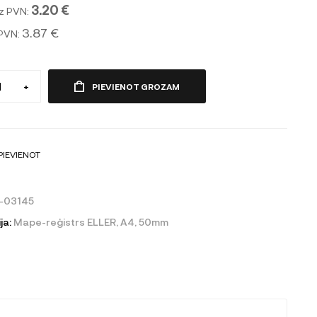
3.20 €
z PVN:
3.87 €
 PVN:
+
PIEVIENOT GROZAM
PIEVIENOT
-03145
ja:
Mape-reģistrs ELLER, A4, 50mm