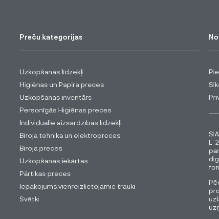
Preču kategorijas
No
Uzkopšanas līdzekļi
Pi
Higiēnas un Papīra preces
Sīk
Uzkopšanas inventārs
Pri
Personīgās Higiēnas preces
Individuālie aizsardzības līdzekļi
SIA
Biroja tehnika un elektropreces
L-2
Biroja preces
pa
dig
Uzkopšanas iekārtas
fon
Pārtikas preces
Pēc
Iepakojums,vienreizlietojamie trauki
pro
Svētki
uzl
uz