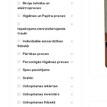
Biroja tehnika un
elektropreces
Higiēnas un Papīra preces
Iepakojums,vienreizlietojamie
trauki
Individuālie aizsardzības
līdzekļi
Pārtikas preces
Personīgās Higiēnas preces
Spec pasūtījums
Svētki
Uzkopšanas iekārtas
Uzkopšanas inventārs
Uzkopšanas līdzekļi