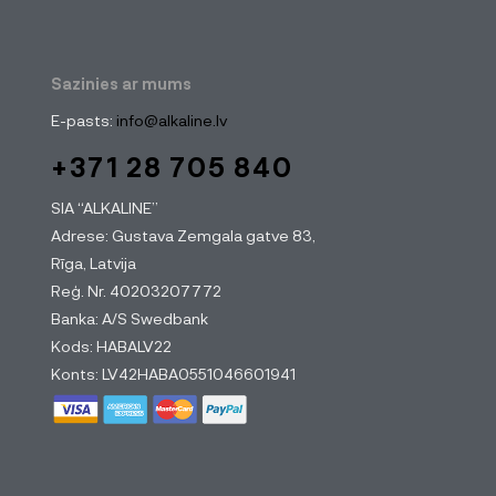
Sazinies ar mums
E-pasts:
info@alkaline.lv
+371 28 705 840
SIA “ALKALINE”
Adrese: Gustava Zemgala gatve 83,
Rīga, Latvija
Reģ. Nr. 40203207772
Banka: A/S Swedbank
Kods: HABALV22
Konts: LV42HABA0551046601941