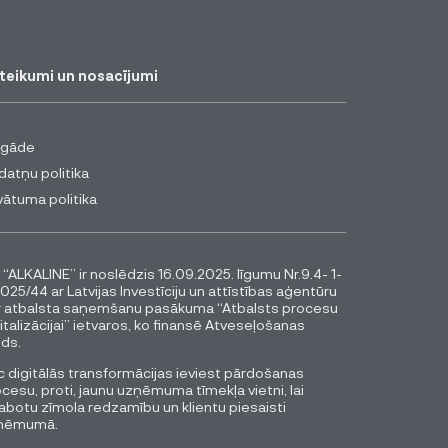
teikumi un nosacījumi
egāde
datņu politika
vātuma politika
 “ALKALINE” ir noslēdzis 16.09.2025. līgumu Nr.9.4- 1-
025/44 ar Latvijas Investīciju un attīstības aģentūru
r atbalsta saņemšanu pasākuma “Atbalsts procesu
italizācijai” ietvaros, ko finansē Atveseļošanas
ds.
 digitālās transformācijas ieviest pārdošanas
cesu, proti, jaunu uzņēmuma tīmekļa vietni, lai
abotu zīmola redzamību un klientu piesaisti
ņēmumā.