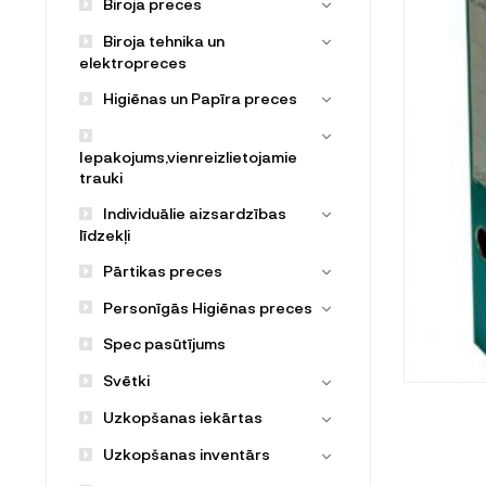
Biroja preces
Biroja tehnika un
elektropreces
Higiēnas un Papīra preces
Iepakojums,vienreizlietojamie
trauki
Individuālie aizsardzības
līdzekļi
Pārtikas preces
Personīgās Higiēnas preces
Spec pasūtījums
Svētki
Uzkopšanas iekārtas
Uzkopšanas inventārs