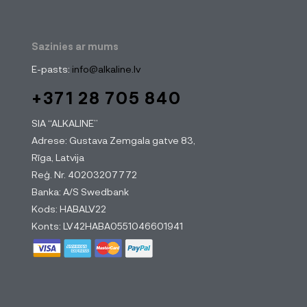
Sazinies ar mums
E-pasts:
info@alkaline.lv
+371 28 705 840
SIA “ALKALINE”
Adrese: Gustava Zemgala gatve 83,
Rīga, Latvija
Reģ. Nr. 40203207772
Banka: A/S Swedbank
Kods: HABALV22
Konts: LV42HABA0551046601941