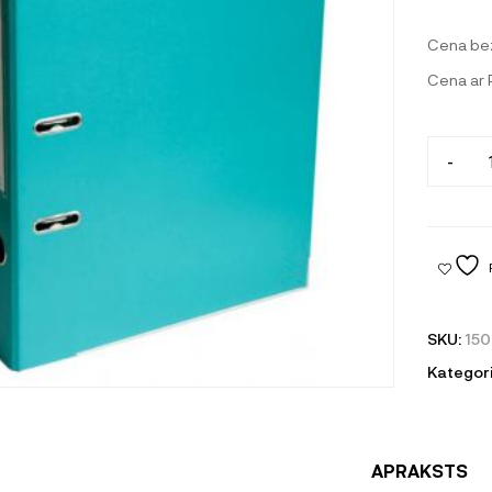
Cena be
Cena ar
-
SKU:
150
Kategori
APRAKSTS