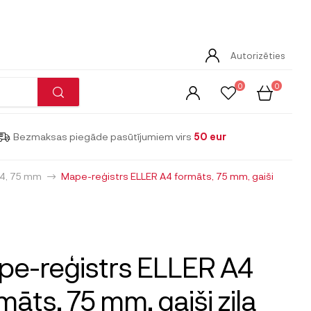
Autorizēties
0
0
Bezmaksas piegāde pasūtījumiem virs
50 eur
A4, 75 mm
Mape-reģistrs ELLER A4 formāts, 75 mm, gaiši
e-reģistrs ELLER A4
māts, 75 mm, gaiši zila