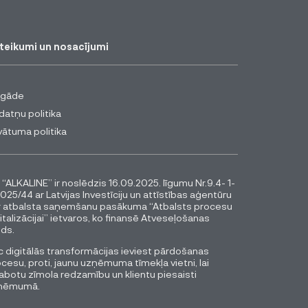
teikumi un nosacījumi
egāde
datņu politika
vātuma politika
 “ALKALINE” ir noslēdzis 16.09.2025. līgumu Nr.9.4- 1-
025/44 ar Latvijas Investīciju un attīstības aģentūru
r atbalsta saņemšanu pasākuma “Atbalsts procesu
italizācijai” ietvaros, ko finansē Atveseļošanas
ds.
 digitālās transformācijas ieviest pārdošanas
cesu, proti, jaunu uzņēmuma tīmekļa vietni, lai
abotu zīmola redzamību un klientu piesaisti
ņēmumā.