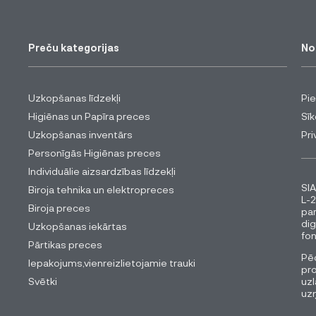
Preču kategorijas
No
Uzkopšanas līdzekļi
Pi
Higiēnas un Papīra preces
Sīk
Uzkopšanas inventārs
Pri
Personīgās Higiēnas preces
Individuālie aizsardzības līdzekļi
SIA
Biroja tehnika un elektropreces
L-2
Biroja preces
pa
dig
Uzkopšanas iekārtas
fon
Pārtikas preces
Pēc
Iepakojums,vienreizlietojamie trauki
pro
Svētki
uzl
uz