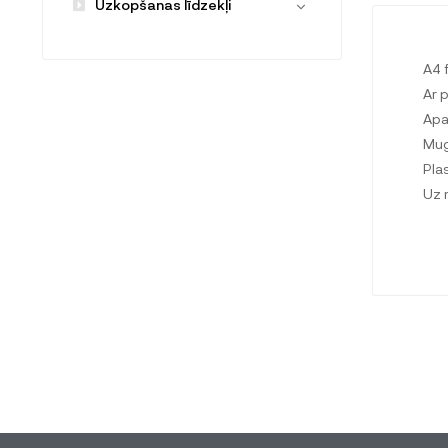
Uzkopšanas līdzekļi
A4 
Ar 
Apa
Mug
Pla
Uz 