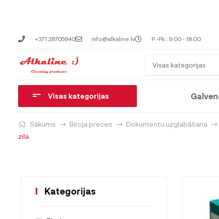
+371 28705840
info@alkaline.lv
P.-Pk.: 9:00 - 18:00
Visas kategorijas
Galven
Visas kategorijas
Sākums
Biroja preces
Dokumentu uzglabāšana
zila
Kategorijas