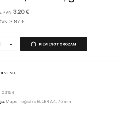
3.20 €
z PVN:
3.87 €
 PVN:
+
PIEVIENOT GROZAM
PIEVIENOT
-03154
ja:
Mape-reģistrs ELLER A4, 75 mm