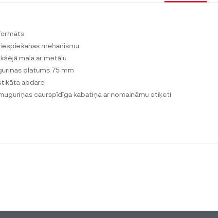
formāts
piespiešanas mehānismu
kšējā mala ar metālu
uriņas platums 75 mm
stikāta apdare
muguriņas caurspīdīga kabatiņa ar nomaināmu etiķeti