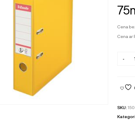
75
Cena be
Cena ar
-
SKU:
150
Kategori