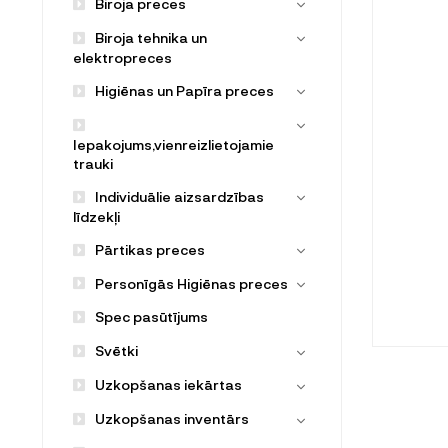
Biroja preces
Biroja tehnika un
elektropreces
Higiēnas un Papīra preces
Iepakojums,vienreizlietojamie
trauki
Individuālie aizsardzības
līdzekļi
Pārtikas preces
Personīgās Higiēnas preces
Spec pasūtījums
Svētki
Uzkopšanas iekārtas
Uzkopšanas inventārs