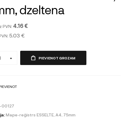
mm, dzeltena
4.16 €
z PVN:
5.03 €
 PVN:
+
PIEVIENOT GROZAM
PIEVIENOT
-00127
ja:
Mape-reģistrs ESSELTE, A4, 75mm