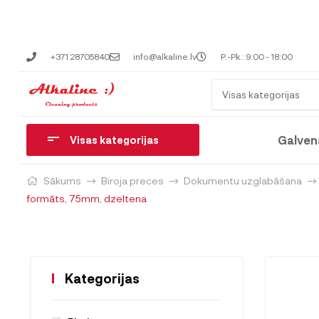
+371 28705840
info@alkaline.lv
P.-Pk.: 9:00 - 18:00
Visas kategorijas
Galven
Visas kategorijas
Sākums
Biroja preces
Dokumentu uzglabāšana
formāts, 75mm, dzeltena
Kategorijas