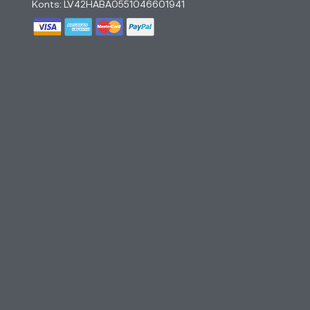
Konts: LV42HABA0551046601941