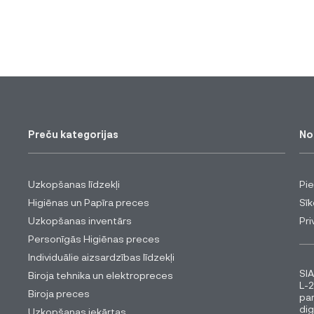
Preču kategorijas
No
Uzkopšanas līdzekļi
Pi
Higiēnas un Papīra preces
Sīk
Uzkopšanas inventārs
Pri
Personīgās Higiēnas preces
Individuālie aizsardzības līdzekļi
SIA
Biroja tehnika un elektropreces
L-2
Biroja preces
pa
dig
Uzkopšanas iekārtas