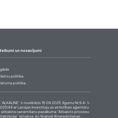
teikumi un nosacījumi
egāde
datņu politika
vātuma politika
 “ALKALINE” ir noslēdzis 16.09.2025. līgumu Nr.9.4- 1-
025/44 ar Latvijas Investīciju un attīstības aģentūru
r atbalsta saņemšanu pasākuma “Atbalsts procesu
italizācijai” ietvaros, ko finansē Atveseļošanas