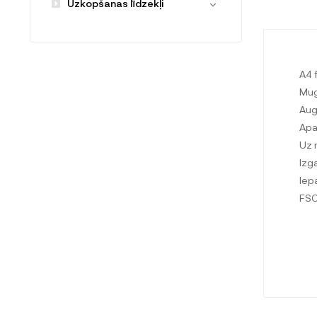
Uzkopšanas līdzekļi
A4 
Mug
Aug
Apa
Uz 
Izg
Iep
FSC