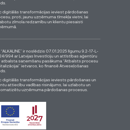
ds.
 digitālās transformācijas ieviest pārdošanas
cesu, proti, jaunu uzņēmuma tīmekļa vietni, lai
abotu zīmola redzamību un klientu piesaisti
ņēmumā.
 “ALKALINE” ir noslēdzis 07.01.2025 līgumu 9.2-17-L-
4/994 ar Latvijas Investīciju un attīstības aģentūru
r atbalsta saņemšanu pasākuma “Atbalsts procesu
italizācijai” ietvaros, ko finansē Atveseļošanas
ds.
 digitālās transformācijas ieviests pārdošanas un
entu attiecību vadības risinājums, lai uzlabotu un
tomatizētu uzņēmuma pārdošanas procesus.