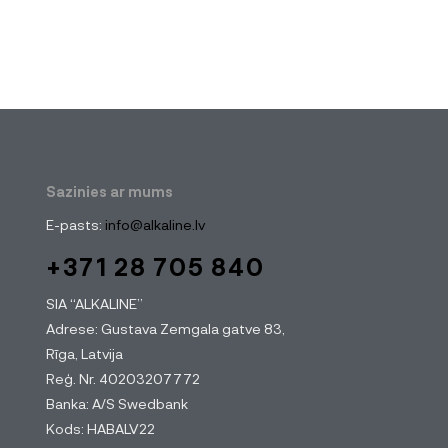
Sazinies ar mums
E-pasts:
info@alkaline.lv
+371 28 705 840
SIA “ALKALINE”
Adrese: Gustava Zemgala gatve 83,
Rīga, Latvija
Reģ. Nr. 40203207772
Banka: A/S Swedbank
Kods: HABALV22