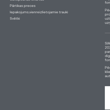
fon
Pārtikas preces
Pēc
Iepakojums,vienreizlietojamie trauki
pro
Svētki
uzl
uz
SIA
202
pa
dig
fon
Pēc
kli
au