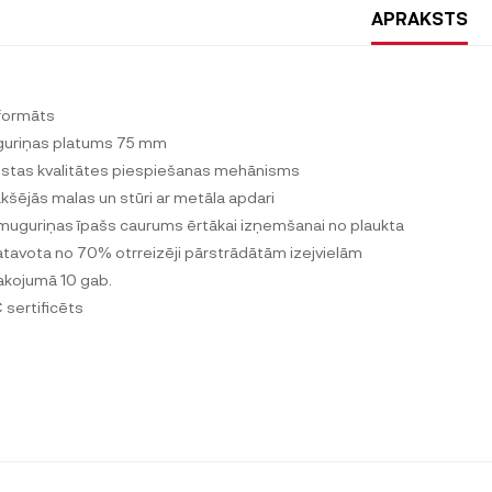
APRAKSTS
formāts
uriņas platums 75 mm
stas kvalitātes piespiešanas mehānisms
kšējās malas un stūri ar metāla apdari
muguriņas īpašs caurums ērtākai izņemšanai no plaukta
atavota no 70% otrreizēji pārstrādātām izejvielām
akojumā 10 gab.
 sertificēts