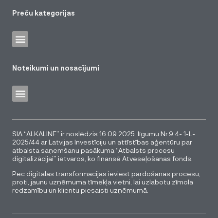
Preču kategorijas
Noteikumi un nosacījumi
SIA “ALKALINE” ir noslēdzis 16.09.2025. līgumu Nr.9.4- 1-L-
2025/44 ar Latvijas Investīciju un attīstības aģentūru par
atbalsta saņemšanu pasākuma “Atbalsts procesu
digitalizācijai” ietvaros, ko finansē Atveseļošanas fonds.
Pēc digitālās transformācijas ieviest pārdošanas procesu,
proti, jaunu uzņēmuma tīmekļa vietni, lai uzlabotu zīmola
redzamību un klientu piesaisti uzņēmumā.