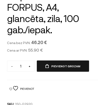
FORPUS, A4,
glancēta, zila, 100
gab./iepak.
46.20 €
Cena bez PVN:
55.90 €
Cena ar PVN:
-
+
PIEVIENOT GROZAM
PIEVIENOT
SKU:
150-02920