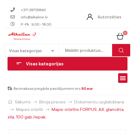
+371 28705840
Autorizēties
info@alkaline.lv
P.-Pk.: 9:00 - 18:00
0
Visas kategorijas
Bezmaksas piegāde pasūtījumiem virs
50 eur
Sākums
Biroja preces
Dokumentu uzglabāšana
Mapes stūrīši
Mape-stūrītis FORPUS, A4, glancēta,
zila, 100 gab./iepak.