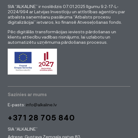
SIA “ALKALINE” ir noslēdzis 07.01.2025 līgumu 9.2-17-L-
2024/994 ar Latvijas Investīciju un attīstības aģentūru par
atbalsta saņemšanu pasākuma “Atbalsts procesu
digitalizācijai” ietvaros, ko finansē Atveseļošanas fonds.
Pēc digitālās transformācijas ieviests pārdošanas un
klientu attiecību vadības risinājums, lai uzlabotu un
automatizētu uzņēmuma pārdošanas procesus.
Sazinies ar mums
E-pasts:
info@alkaline.lv
+371 28 705 840
SIA “ALKALINE”
Adrese: Gustava Zemgala gatve 83,