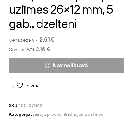
uzlīmes 26×12 mm, 5
gab., dzelteni
2.61 €
Cena bez PVN:
3.16 €
Cena ar PVN:
Nav noliktavā
PIEVIENOT
SKU:
100-07942
Kategorijas:
Biroja preces
,
Brīdinājuma uzlīmes