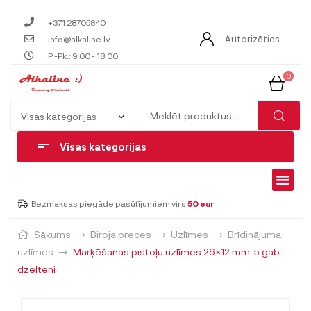
+371 28705840
Autorizēties
info@alkaline.lv
P.-Pk.: 9:00 - 18:00
0
Visas kategorijas
Bezmaksas piegāde pasūtījumiem virs
50 eur
Sākums
Biroja preces
Uzlīmes
Brīdinājuma
uzlīmes
Marķēšanas pistoļu uzlīmes 26×12 mm, 5 gab.,
dzelteni