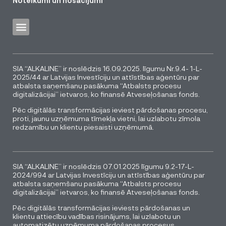
Noteikumi un nosacījumi
SIA “ALKALINE” ir noslēdzis 16.09.2025. līgumu Nr.9.4- 1-L-
2025/44 ar Latvijas Investīciju un attīstības aģentūru par
atbalsta saņemšanu pasākuma “Atbalsts procesu
digitalizācijai” ietvaros, ko finansē Atveseļošanas fonds.
Pēc digitālās transformācijas ieviest pārdošanas procesu,
proti, jaunu uzņēmuma tīmekļa vietni, lai uzlabotu zīmola
redzamību un klientu piesaisti uzņēmumā.
SIA “ALKALINE” ir noslēdzis 07.01.2025 līgumu 9.2-17-L-
2024/994 ar Latvijas Investīciju un attīstības aģentūru par
atbalsta saņemšanu pasākuma “Atbalsts procesu
digitalizācijai” ietvaros, ko finansē Atveseļošanas fonds.
Pēc digitālās transformācijas ieviests pārdošanas un
klientu attiecību vadības risinājums, lai uzlabotu un
automatizētu uzņēmuma pārdošanas procesus.