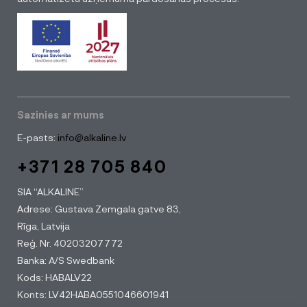
Sazinies ar mums
E-pasts:
info@alkaline.lv
+371 28 705 840
SIA “ALKALINE”
Adrese: Gustava Zemgala gatve 83,
Rīga, Latvija
Reģ. Nr. 40203207772
Banka: A/S Swedbank
Kods: HABALV22
Konts: LV42HABA0551046601941