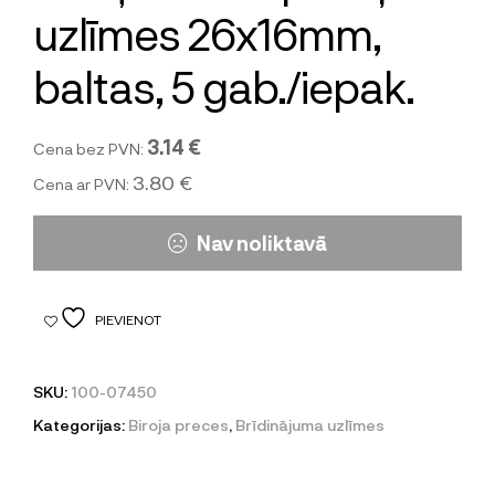
uzlīmes 26x16mm,
baltas, 5 gab./iepak.
3.14 €
Cena bez PVN:
3.80 €
Cena ar PVN:
Nav noliktavā
PIEVIENOT
SKU:
100-07450
Kategorijas:
Biroja preces
,
Brīdinājuma uzlīmes