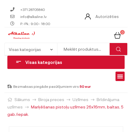
+371 28705840
Autorizēties
info@alkaline.lv
P.-Pk.: 9:00 - 18:00
0
Visas kategorijas
Bezmaksas piegāde pasūtījumiem virs
50 eur
Sākums
Biroja preces
Uzlīmes
Brīdinājuma
uzlīmes
Marķēšanas pistoļu uzlīmes 26x16mm, baltas, 5
gab./iepak.