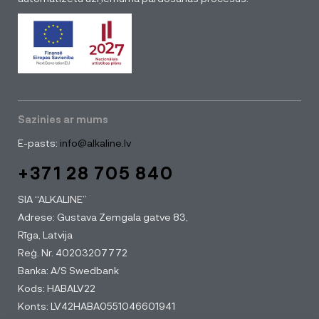
Sazinies ar mums
E-pasts:
info@alkaline.lv
+371 28 705 840
SIA “ALKALINE”
Adrese: Gustava Zemgala gatve 83,
Rīga, Latvija
Reģ. Nr. 40203207772
Banka: A/S Swedbank
Kods: HABALV22
Konts: LV42HABA0551046601941