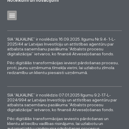
Noteikumi un nosacījumi
SIA “ALKALINE” ir noslēdzis 16.09.2025. līgumu Nr.9.4- 1-L-
2025/44 ar Latvijas Investīciju un attīstības aģentūru par
atbalsta saņemšanu pasākuma “Atbalsts procesu
digitalizācijai” ietvaros, ko finansē Atveseļošanas fonds.
Pēc digitālās transformācijas ieviest pārdošanas procesu,
proti, jaunu uzņēmuma tīmekļa vietni, lai uzlabotu zīmola
redzamību un klientu piesaisti uzņēmumā.
SIA “ALKALINE” ir noslēdzis 07.01.2025 līgumu 9.2-17-L-
2024/994 ar Latvijas Investīciju un attīstības aģentūru par
atbalsta saņemšanu pasākuma “Atbalsts procesu
digitalizācijai” ietvaros, ko finansē Atveseļošanas fonds.
Pēc digitālās transformācijas ieviests pārdošanas un
klientu attiecību vadības risinājums, lai uzlabotu un
automatizētu uzņēmuma pārdošanas procesus.