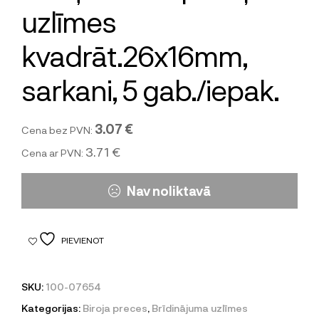
uzlīmes
kvadrāt.26x16mm,
sarkani, 5 gab./iepak.
3.07 €
Cena bez PVN:
3.71 €
Cena ar PVN:
Nav noliktavā
PIEVIENOT
SKU:
100-07654
Kategorijas:
Biroja preces
,
Brīdinājuma uzlīmes