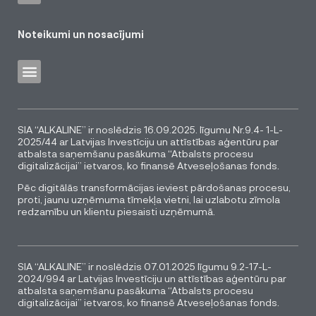
Noteikumi un nosacījumi
SIA “ALKALINE” ir noslēdzis 16.09.2025. līgumu Nr.9.4- 1-L-
2025/44 ar Latvijas Investīciju un attīstības aģentūru par
atbalsta saņemšanu pasākuma “Atbalsts procesu
digitalizācijai” ietvaros, ko finansē Atveseļošanas fonds.
Pēc digitālās transformācijas ieviest pārdošanas procesu,
proti, jaunu uzņēmuma tīmekļa vietni, lai uzlabotu zīmola
redzamību un klientu piesaisti uzņēmumā.
SIA “ALKALINE” ir noslēdzis 07.01.2025 līgumu 9.2-17-L-
2024/994 ar Latvijas Investīciju un attīstības aģentūru par
atbalsta saņemšanu pasākuma “Atbalsts procesu
digitalizācijai” ietvaros, ko finansē Atveseļošanas fonds.