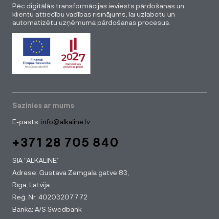
Pēc digitālās transformācijas ieviests pārdošanas un
klientu attiecību vadības risinājums, lai uzlabotu un
automatizētu uzņēmuma pārdošanas procesus.
Sazinies ar mums
E-pasts:
info@alkaline.lv
+371 28 705 840
SIA “ALKALINE”
Adrese: Gustava Zemgala gatve 83,
Rīga, Latvija
Reģ. Nr. 40203207772
Banka: A/S Swedbank