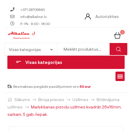
+371 28705840
Autorizēties
info@alkaline.lv
P.-Pk.: 9:00 - 18:00
0
Visas kategorijas
Bezmaksas piegāde pasūtījumiem virs
50 eur
Sākums
Biroja preces
Uzlīmes
Brīdinājuma
uzlīmes
Marķēšanas pistoļu uzlīmes kvadrāt.26x16mm,
sarkani, 5 gab./iepak.