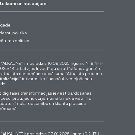
teikumi un nosacījumi
egāde
datņu politika
vātuma politika
 “ALKALINE” ir noslēdzis 16.09.2025. līgumu Nr.9.4- 1-
025/44 ar Latvijas Investīciju un attīstības aģentūru
r atbalsta saņemšanu pasākuma “Atbalsts procesu
italizācijai” ietvaros, ko finansē Atveseļošanas
ds.
 digitālās transformācijas ieviest pārdošanas
cesu, proti, jaunu uzņēmuma tīmekļa vietni, lai
abotu zīmola redzamību un klientu piesaisti
ņēmumā.
 “ALKALINE” ir noslēdzis 07.01.2025 līgumu 9.2-17-L-