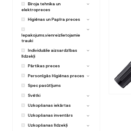
Biroja tehnika un
elektropreces
Higiēnas un Papīra preces
Iepakojums,vienreizlietojamie
trauki
Individuālie aizsardzības
līdzekļi
Pārtikas preces
Personīgās Higiēnas preces
Spec pasūtījums
Svētki
Uzkopšanas iekārtas
Uzkopšanas inventārs
Uzkopšanas līdzekļi