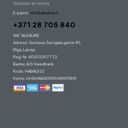
Sazinies ar mums
E-pasts:
info@alkaline.lv
+371 28 705 840
SIA “ALKALINE”
Adrese: Gustava Zemgala gatve 83,
Rīga, Latvija
Reģ. Nr. 40203207772
Banka: A/S Swedbank
Kods: HABALV22
Konts: LV42HABA0551046601941