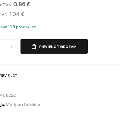
0.86 €
z PVN:
1.04 €
 PVN:
tavā 198 prece/-es
+
PIEVIENOT GROZAM
PIEVIENOT
0-08222
ja:
Marķieri tāfelēm