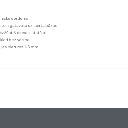
onisks serdenis
inte izgatavota uz spirta bāzes
eizžūst 3 dienas, atstājot
ķieri bez vāciņa
īnijas platums 1-3 mm