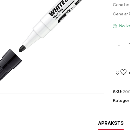
Cena be
Cena ar
Nolik
-
SKU:
20
Kategori
APRAKSTS