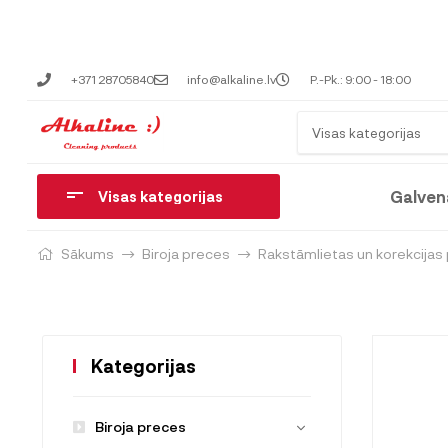
+371 28705840
info@alkaline.lv
P.-Pk.: 9:00 - 18:00
Visas kategorijas
Galven
Visas kategorijas
Sākums
Biroja preces
Rakstāmlietas un korekcijas
Kategorijas
Biroja preces