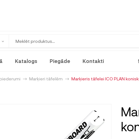
ā
Katalogs
Piegāde
Kontakti
 piederumi
Marķieri tāfelēm
Marķieris tāfelei ICO PLAN konis
Mar
kon