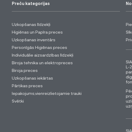
Preču kategorijas
No
Uzkopšanas līdzekļi
Pi
Higiēnas un Papīra preces
Sīk
Uzkopšanas inventārs
Pri
Personīgās Higiēnas preces
Individuālie aizsardzības līdzekļi
SIA
Biroja tehnika un elektropreces
L-2
Biroja preces
pa
dig
Uzkopšanas iekārtas
fon
Pārtikas preces
Pēc
Iepakojums,vienreizlietojamie trauki
pro
Svētki
uzl
uz
SIA