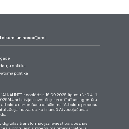
teikumi un nosacījumi
egāde
datņu politika
vātuma politika
 “ALKALINE” ir noslēdzis 16.09.2025. līgumu Nr.9.4- 1-
025/44 ar Latvijas Investīciju un attīstības aģentūru
r atbalsta saņemšanu pasākuma “Atbalsts procesu
italizācijai” ietvaros, ko finansē Atveseļošanas
ds.
 digitālās transformācijas ieviest pārdošanas
cesu, proti, jaunu uzņēmuma tīmekļa vietni, lai