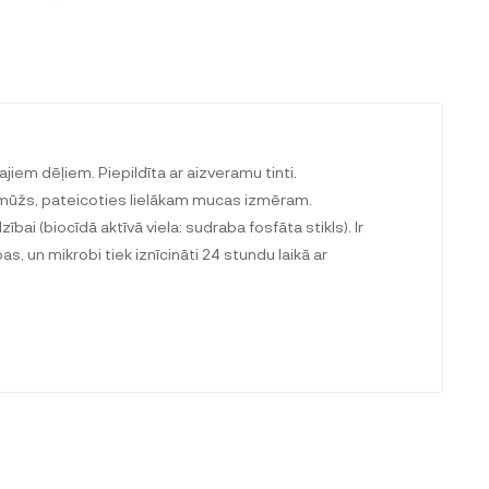
jiem dēļiem. Piepildīta ar aizveramu tinti.
s mūžs, pateicoties lielākam mucas izmēram.
ai (biocīdā aktīvā viela: sudraba fosfāta stikls). Ir
s, un mikrobi tiek iznīcināti 24 stundu laikā ar