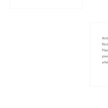
Ant
Nos
Pla
pie
efe