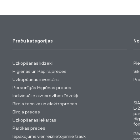
Preču kategorijas
No
Uzkopšanas līdzekļi
Pi
Higiēnas un Papīra preces
Sīk
Uzkopšanas inventārs
Pri
Personīgās Higiēnas preces
Individuālie aizsardzības līdzekļi
SIA
Biroja tehnika un elektropreces
L-2
Biroja preces
pa
dig
Uzkopšanas iekārtas
fon
Pārtikas preces
Pēc
Iepakojums,vienreizlietojamie trauki
pro