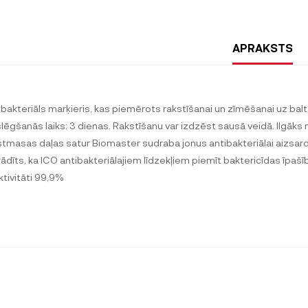
APRAKSTS
ibakteriāls marķieris, kas piemērots rakstīšanai un zīmēšanai uz balta
lēgšanās laiks: 3 dienas. Rakstīšanu var izdzēst sausā veidā. Ilgāk
stmasas daļas satur Biomaster sudraba jonus antibakteriālai aizsardzīb
rādīts, ka ICO antibakteriālajiem līdzekļiem piemīt baktericīdas īpašība
ktivitāti 99,9%