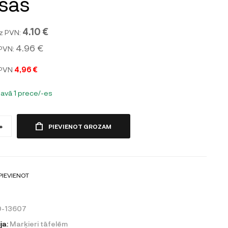
sas
4.10 €
z PVN:
4.96 €
 PVN:
 PVN
4,96 €
tavā 1 prece/-es
+
PIEVIENOT GROZAM
PIEVIENOT
0-13607
ja:
Marķieri tāfelēm