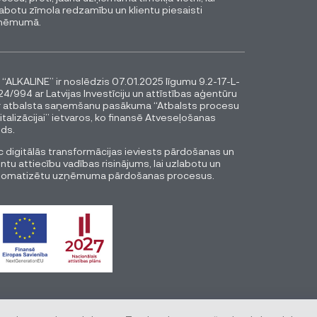
abotu zīmola redzamību un klientu piesaisti
ņēmumā.
 “ALKALINE” ir noslēdzis 07.01.2025 līgumu 9.2-17-L-
4/994 ar Latvijas Investīciju un attīstības aģentūru
r atbalsta saņemšanu pasākuma “Atbalsts procesu
italizācijai” ietvaros, ko finansē Atveseļošanas
ds.
 digitālās transformācijas ieviests pārdošanas un
entu attiecību vadības risinājums, lai uzlabotu un
tomatizētu uzņēmuma pārdošanas procesus.