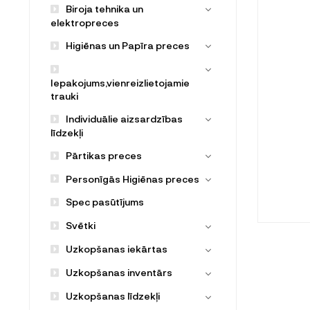
Biroja tehnika un
elektropreces
Higiēnas un Papīra preces
Iepakojums,vienreizlietojamie
trauki
Individuālie aizsardzības
līdzekļi
Pārtikas preces
Personīgās Higiēnas preces
Spec pasūtījums
Svētki
Uzkopšanas iekārtas
Uzkopšanas inventārs
Uzkopšanas līdzekļi