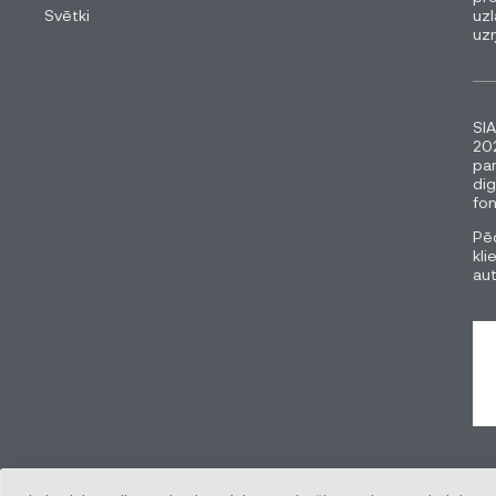
Svētki
uzl
uz
SIA
202
pa
dig
fon
Pēc
kli
au