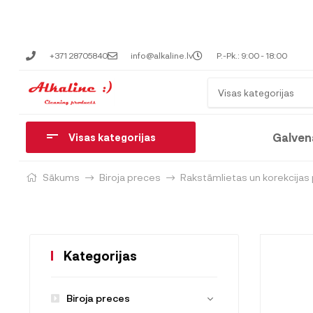
+371 28705840
info@alkaline.lv
P.-Pk.: 9:00 - 18:00
Visas kategorijas
Galven
Visas kategorijas
Sākums
Biroja preces
Rakstāmlietas un korekcijas
Kategorijas
Biroja preces