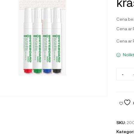
krā
Cena be
Cena ar
Cena ar
Nolik
-
SKU:
20
Kategori