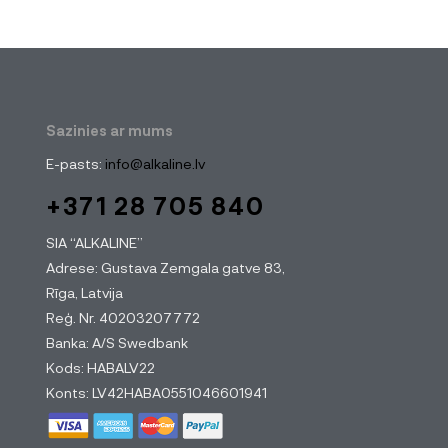
Sazinies ar mums
E-pasts:
info@alkaline.lv
+371 28 705 840
SIA “ALKALINE”
Adrese: Gustava Zemgala gatve 83,
Rīga, Latvija
Reģ. Nr. 40203207772
Banka: A/S Swedbank
Kods: HABALV22
Konts: LV42HABA0551046601941