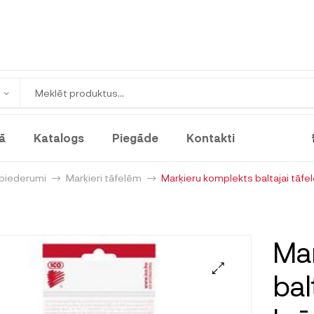
ā
Katalogs
Piegāde
Kontakti
 piederumi
Marķieri tāfelēm
Marķieru komplekts baltajai tāfele
Mar
bal