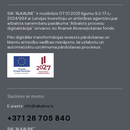
SIA “ALKALINE” ir noslēdzis 07.01.2025 līgumu 9.2-17-L-
2024/994 ar Latvijas Investīciju un attīstības aģentūru par
atbalsta saņemšanu pasākuma “Atbalsts procesu
digitalizācijai” ietvaros, ko finansē Atveseļošanas fonds.
Pēc digitālās transformācijas ieviests pārdošanas un
klientu attiecību vadības risinājums, lai uzlabotu un
automatizētu uzņēmuma pārdošanas procesus.
Sazinies ar mums
E-pasts:
info@alkaline.lv
+371 28 705 840
SIA “ALKALINE”