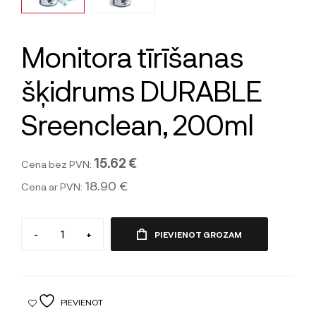
Monitora tīrīšanas
šķidrums DURABLE
Sreenclean, 200ml
15.62 €
Cena bez PVN:
18.90 €
Cena ar PVN:
-
+
PIEVIENOT GROZAM
PIEVIENOT