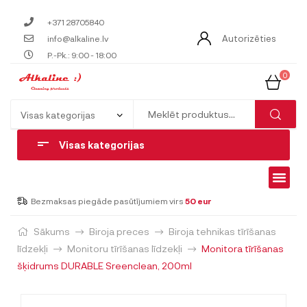
+371 28705840
Autorizēties
info@alkaline.lv
P.-Pk.: 9:00 - 18:00
0
Visas kategorijas
Bezmaksas piegāde pasūtījumiem virs
50 eur
Sākums
Biroja preces
Biroja tehnikas tīrīšanas
līdzekļi
Monitoru tīrīšanas līdzekļi
Monitora tīrīšanas
šķidrums DURABLE Sreenclean, 200ml