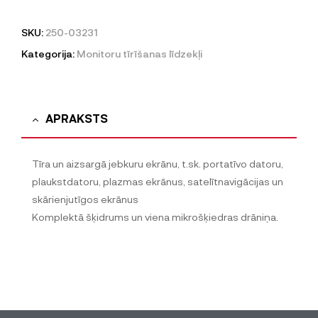
SKU:
250-03231
Kategorija:
Monitoru tīrīšanas līdzekļi
APRAKSTS
Tīra un aizsargā jebkuru ekrānu, t.sk. portatīvo datoru,
plaukstdatoru, plazmas ekrānus, satelītnavigācijas un
skārienjutīgos ekrānus
Komplektā šķidrums un viena mikrošķiedras drāniņa.