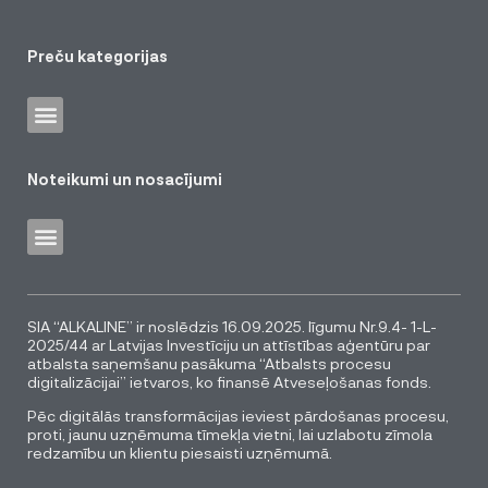
Preču kategorijas
Noteikumi un nosacījumi
SIA “ALKALINE” ir noslēdzis 16.09.2025. līgumu Nr.9.4- 1-L-
2025/44 ar Latvijas Investīciju un attīstības aģentūru par
atbalsta saņemšanu pasākuma “Atbalsts procesu
digitalizācijai” ietvaros, ko finansē Atveseļošanas fonds.
Pēc digitālās transformācijas ieviest pārdošanas procesu,
proti, jaunu uzņēmuma tīmekļa vietni, lai uzlabotu zīmola
redzamību un klientu piesaisti uzņēmumā.