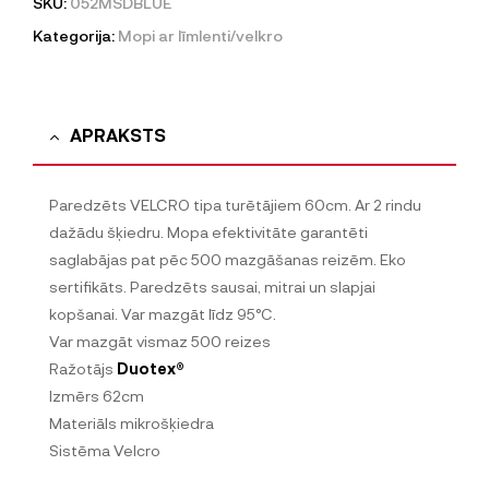
SKU:
052MSDBLUE
Kategorija:
Mopi ar līmlenti/velkro
APRAKSTS
Paredzēts VELCRO tipa turētājiem 60cm. Ar 2 rindu
dažādu šķiedru. Mopa efektivitāte garantēti
saglabājas pat pēc 500 mazgāšanas reizēm. Eko
sertifikāts. Paredzēts sausai, mitrai un slapjai
kopšanai. Var mazgāt līdz 95°C.
Var mazgāt vismaz 500 reizes
Ražotājs
Duotex®
Izmērs 62cm
Materiāls mikrošķiedra
Sistēma Velcro