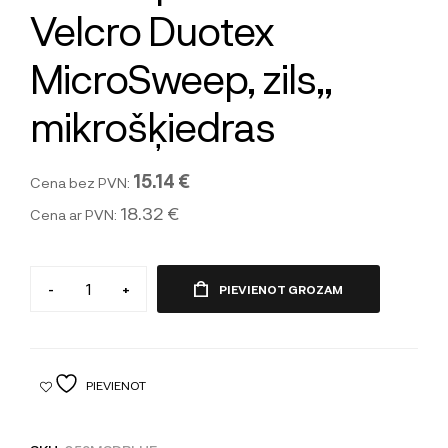
Velcro Duotex
MicroSweep, zils,,
mikrošķiedras
15.14 €
Cena bez PVN:
18.32 €
Cena ar PVN:
-
+
PIEVIENOT GROZAM
PIEVIENOT