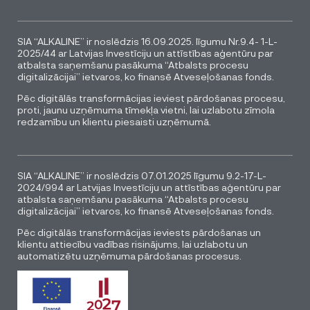
SIA “ALKALINE” ir noslēdzis 16.09.2025. līgumu Nr.9.4- 1-L-
2025/44 ar Latvijas Investīciju un attīstības aģentūru par
atbalsta saņemšanu pasākuma “Atbalsts procesu
digitalizācijai” ietvaros, ko finansē Atveseļošanas fonds.
Pēc digitālās transformācijas ieviest pārdošanas procesu,
proti, jaunu uzņēmuma tīmekļa vietni, lai uzlabotu zīmola
redzamību un klientu piesaisti uzņēmumā.
SIA “ALKALINE” ir noslēdzis 07.01.2025 līgumu 9.2-17-L-
2024/994 ar Latvijas Investīciju un attīstības aģentūru par
atbalsta saņemšanu pasākuma “Atbalsts procesu
digitalizācijai” ietvaros, ko finansē Atveseļošanas fonds.
Pēc digitālās transformācijas ieviests pārdošanas un
klientu attiecību vadības risinājums, lai uzlabotu un
automatizētu uzņēmuma pārdošanas procesus.