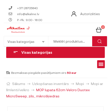
+371 28705840
Autorizēties
info@alkaline.lv
P.-Pk.: 9:00 - 18:00
0
Visas kategorijas
Bezmaksas piegāde pasūtījumiem virs
50 eur
Sākums
Uzkopšanas inventārs
Mopi
Mopi ar
līmlenti/velkro
MOP lupata 62cm Velcro Duotex
MicroSweep, zils,, mikrošķiedras