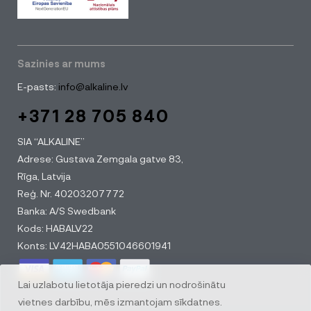
Sazinies ar mums
E-pasts:
info@alkaline.lv
+371 28 705 840
SIA “ALKALINE”
Adrese: Gustava Zemgala gatve 83,
Rīga, Latvija
Reģ. Nr. 40203207772
Banka: A/S Swedbank
Kods: HABALV22
Konts: LV42HABA0551046601941
Lai uzlabotu lietotāja pieredzi un nodrošinātu
vietnes darbību, mēs izmantojam sīkdatnes.