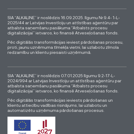
SIA “ALKALINE” ir noslēdzis 16.09.2025. līgumu Nr.9.4- 1-L-
2025/44 ar Latvijas Investīciju un attīstības aģentūru par
atbalsta saņemšanu pasākuma “Atbalsts procesu
digitalizācijai” ietvaros, ko finansē Atveseļošanas fonds.
Pēc digitālās transformācijas ieviest pārdošanas procesu,
proti, jaunu uzņēmuma tīmekļa vietni, lai uzlabotu zīmola
redzamību un klientu piesaisti uzņēmumā.
SIA “ALKALINE” ir noslēdzis 07.01.2025 līgumu 9.2-17-L-
2024/994 ar Latvijas Investīciju un attīstības aģentūru par
atbalsta saņemšanu pasākuma “Atbalsts procesu
digitalizācijai” ietvaros, ko finansē Atveseļošanas fonds.
Pēc digitālās transformācijas ieviests pārdošanas un
klientu attiecību vadības risinājums, lai uzlabotu un
automatizētu uzņēmuma pārdošanas procesus.