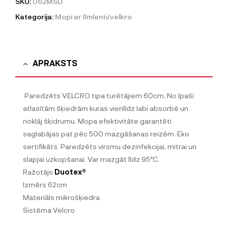
SKU:
062MSD
Kategorija:
Mopi ar līmlenti/velkro
APRAKSTS
Paredzēts VELCRO tipa turētājiem 60cm. No īpaši
atlasītām šķiedrām kuras vienlīdz labi absorbē un
noklāj šķidrumu. Mopa efektivitāte garantēti
saglabājas pat pēc 500 mazgāšanas reizēm. Eko
sertifikāts. Paredzēts virsmu dezinfekcijai, mitrai un
slapjai uzkopšanai. Var mazgāt līdz 95°C.
Ražotājs
Duotex®
Izmērs 62cm
Materiāls mikrošķiedra
Sistēma Velcro