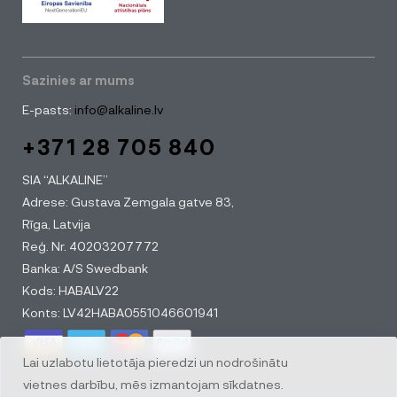
Sazinies ar mums
E-pasts:
info@alkaline.lv
+371 28 705 840
SIA “ALKALINE”
Adrese: Gustava Zemgala gatve 83,
Rīga, Latvija
Reģ. Nr. 40203207772
Banka: A/S Swedbank
Kods: HABALV22
Konts: LV42HABA0551046601941
Lai uzlabotu lietotāja pieredzi un nodrošinātu
vietnes darbību, mēs izmantojam sīkdatnes.