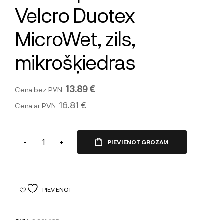
Velcro Duotex
MicroWet, zils,
mikrošķiedras
13.89 €
Cena bez PVN:
16.81 €
Cena ar PVN:
-
+
PIEVIENOT GROZAM
PIEVIENOT