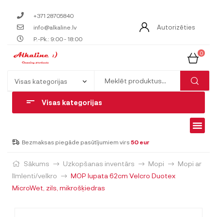
+371 28705840
Autorizēties
info@alkaline.lv
P.-Pk.: 9:00 - 18:00
0
Visas kategorijas
Bezmaksas piegāde pasūtījumiem virs
50 eur
Sākums
Uzkopšanas inventārs
Mopi
Mopi ar
līmlenti/velkro
MOP lupata 62cm Velcro Duotex
MicroWet, zils, mikrošķiedras