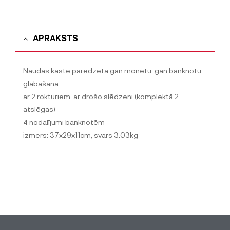
APRAKSTS
Naudas kaste paredzēta gan monetu, gan banknotu
glabāšana
ar 2 rokturiem, ar drošo slēdzeni (komplektā 2
atslēgas)
4 nodalījumi banknotēm
izmērs: 37x29x11cm, svars 3.03kg