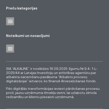
Preču kategorijas
Noteikumi un nosacījumi
SIA “ALKALINE” ir noslēdzis 16.09.2025. līgumu Nr.9.4- 1-L-
2025/44 ar Latvijas Investīciju un attīstības aģentūru par
atbalsta saņemšanu pasākuma “Atbalsts procesu
digitalizācijai” ietvaros, ko finansē Atveseļošanas fonds.
Pēc digitālās transformācijas ieviest pārdošanas procesu,
proti, jaunu uzņēmuma tīmekļa vietni, lai uzlabotu zīmola
redzamību un klientu piesaisti uzņēmumā.