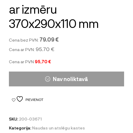
ar izmēru
370x290x110 mm
79.09 €
Cena bez PVN:
95.70 €
Cena ar PVN:
Cena ar PVN
95,70 €
Nav noliktavā
PIEVIENOT
SKU:
200-03671
Kategorija:
Naudas un atslēgu kastes