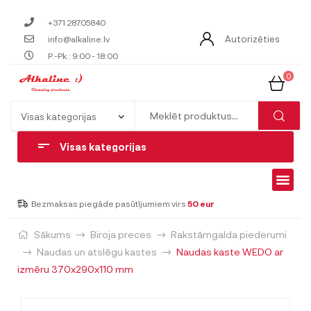
+371 28705840
Autorizēties
info@alkaline.lv
P.-Pk.: 9:00 - 18:00
0
Visas kategorijas
Bezmaksas piegāde pasūtījumiem virs
50 eur
Sākums
Biroja preces
Rakstāmgalda piederumi
Naudas un atslēgu kastes
Naudas kaste WEDO ar
izmēru 370x290x110 mm