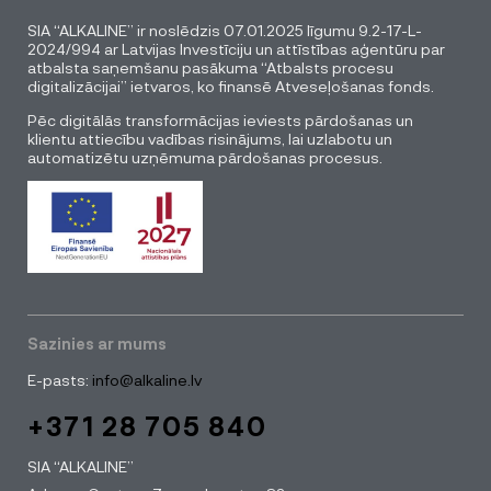
SIA “ALKALINE” ir noslēdzis 07.01.2025 līgumu 9.2-17-L-
2024/994 ar Latvijas Investīciju un attīstības aģentūru par
atbalsta saņemšanu pasākuma “Atbalsts procesu
digitalizācijai” ietvaros, ko finansē Atveseļošanas fonds.
Pēc digitālās transformācijas ieviests pārdošanas un
klientu attiecību vadības risinājums, lai uzlabotu un
automatizētu uzņēmuma pārdošanas procesus.
Sazinies ar mums
E-pasts:
info@alkaline.lv
+371 28 705 840
SIA “ALKALINE”