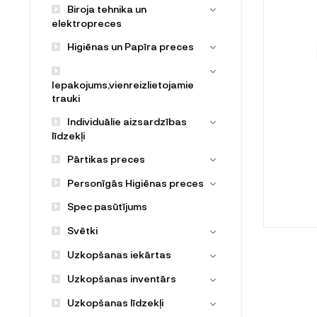
Biroja tehnika un
elektropreces
Higiēnas un Papīra preces
Iepakojums,vienreizlietojamie
trauki
Individuālie aizsardzības
līdzekļi
Pārtikas preces
Personīgās Higiēnas preces
Spec pasūtījums
Svētki
Uzkopšanas iekārtas
Uzkopšanas inventārs
Uzkopšanas līdzekļi