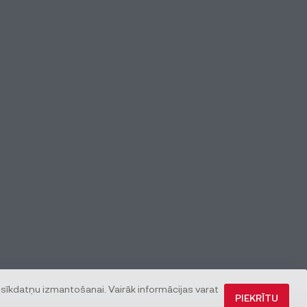
 sīkdatņu izmantošanai. Vairāk informācijas varat
PIEKRĪTU