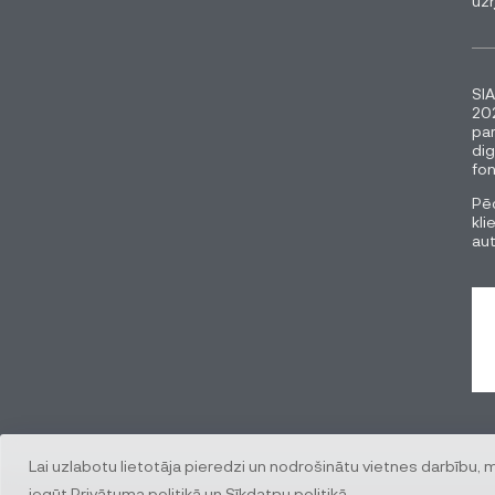
uz
SIA
202
pa
dig
fon
Pēc
kli
au
Lai uzlabotu lietotāja pieredzi un nodrošinātu vietnes darbību, 
iegūt
Privātuma politikā
un
Sīkdatņu politikā
.