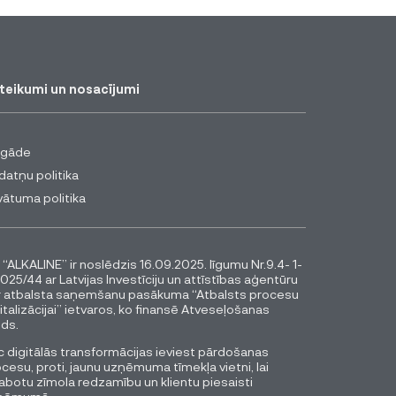
teikumi un nosacījumi
egāde
datņu politika
vātuma politika
 “ALKALINE” ir noslēdzis 16.09.2025. līgumu Nr.9.4- 1-
025/44 ar Latvijas Investīciju un attīstības aģentūru
r atbalsta saņemšanu pasākuma “Atbalsts procesu
italizācijai” ietvaros, ko finansē Atveseļošanas
ds.
 digitālās transformācijas ieviest pārdošanas
cesu, proti, jaunu uzņēmuma tīmekļa vietni, lai
abotu zīmola redzamību un klientu piesaisti