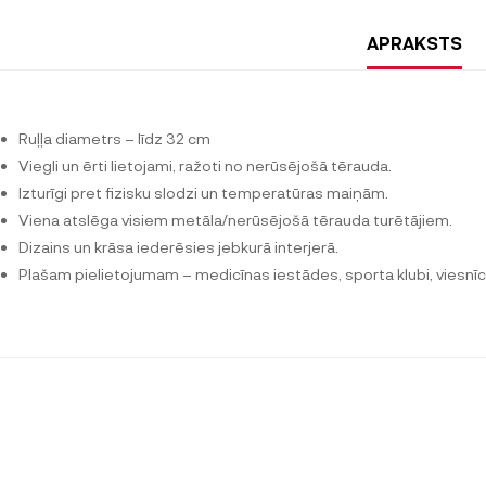
APRAKSTS
Ruļļa diametrs – līdz 32 cm
Viegli un ērti lietojami, ražoti no nerūsējošā tērauda.
Izturīgi pret fizisku slodzi un temperatūras maiņām.
Viena atslēga visiem metāla/nerūsējošā tērauda turētājiem.
Dizains un krāsa iederēsies jebkurā interjerā.
Plašam pielietojumam – medicīnas iestādes, sporta klubi, viesnī