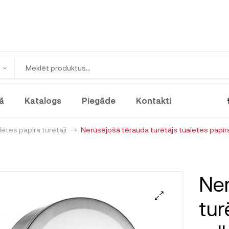
ā
Katalogs
Piegāde
Kontakti
etes papīra turētāji
Nerūsējošā tērauda turētājs tualetes papī
Ner
tur