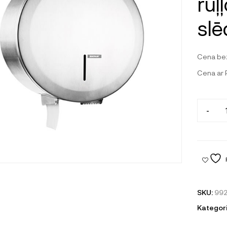
ruļ
sl
Cena be
Cena ar
-
SKU:
99
Kategori