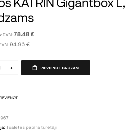
ļos KATRIN Gigantbox L,
ēdzams
78.48 €
z PVN:
94.96 €
 PVN:
+
PIEVIENOT GROZAM
PIEVIENOT
2967
ja:
Tualetes papīra turētāji