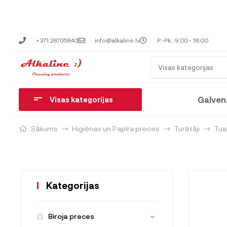
+371 28705840
info@alkaline.lv
P.-Pk.: 9:00 - 18:00
Visas kategorijas
Galven
Visas kategorijas
Sākums
Higiēnas un Papīra preces
Turētāji
Tual
Kategorijas
Biroja preces