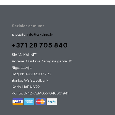
Sazinies ar mums
E-pasts:
info@alkaline.lv
+371 28 705 840
SIA “ALKALINE”
Adrese: Gustava Zemgala gatve 83,
Rīga, Latvija
Reģ. Nr. 40203207772
Banka: A/S Swedbank
Kods: HABALV22
Konts: LV42HABA0551046601941