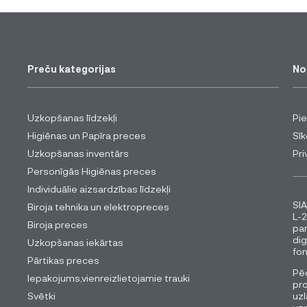
Preču kategorijas
No
Uzkopšanas līdzekļi
Pi
Higiēnas un Papīra preces
Sīk
Uzkopšanas inventārs
Pri
Personīgās Higiēnas preces
Individuālie aizsardzības līdzekļi
SIA
Biroja tehnika un elektropreces
L-2
Biroja preces
pa
dig
Uzkopšanas iekārtas
fon
Pārtikas preces
Pēc
Iepakojums,vienreizlietojamie trauki
pro
Svētki
uzl