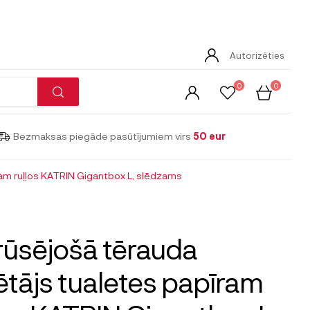
Autorizēties
0
0
Bezmaksas piegāde pasūtījumiem virs
50 eur
ram ruļļos KATRIN Gigantbox L, slēdzams
ūsējošā tērauda
ētājs tualetes papīram