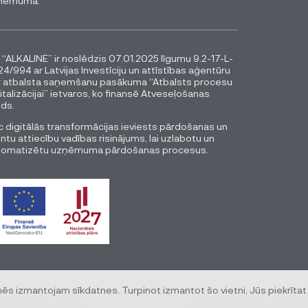
ņēmumā.
 “ALKALINE” ir noslēdzis 07.01.2025 līgumu 9.2-17-L-
4/994 ar Latvijas Investīciju un attīstības aģentūru
r atbalsta saņemšanu pasākuma “Atbalsts procesu
italizācijai” ietvaros, ko finansē Atveseļošanas
ds.
 digitālās transformācijas ieviests pārdošanas un
entu attiecību vadības risinājums, lai uzlabotu un
tomatizētu uzņēmuma pārdošanas procesus.
mēs izmantojam sīkdatnes. Turpinot izmantot šo vietni, Jūs piekrītat