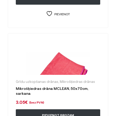
PIEVIENOT
Grīdu uzkopšanas drānas
,
Mikrošķiedras drānas
Mikrošķiedras drāna MCLEAN, 50x70cm,
sarkana
3.05
€
(bez PVN)
PIEVIENOT GROZAM