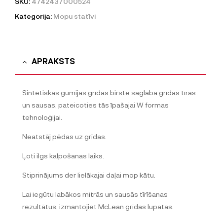
SKU:
4742437000524
Kategorija:
Mopu statīvi
APRAKSTS
Sintētiskās gumijas grīdas birste saglabā grīdas tīras
un sausas, pateicoties tās īpašajai W formas
tehnoloģijai.
Neatstāj pēdas uz grīdas.
Ļoti ilgs kalpošanas laiks.
Stiprinājums der lielākajai daļai mop kātu.
Lai iegūtu labākos mitrās un sausās tīrīšanas
rezultātus, izmantojiet McLean grīdas lupatas.