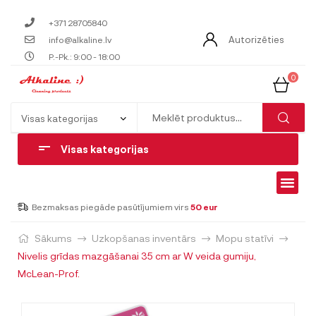
+371 28705840
Autorizēties
info@alkaline.lv
P.-Pk.: 9:00 - 18:00
0
Visas kategorijas
Bezmaksas piegāde pasūtījumiem virs
50 eur
Sākums
Uzkopšanas inventārs
Mopu statīvi
Nivelis grīdas mazgāšanai 35 cm ar W veida gumiju,
McLean-Prof.