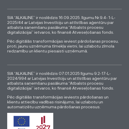
SIA “ALKALINE” ir noslēdzis 16.09.2025. līgumu Nr.9.4- 1-L-
2025/44 ar Latvijas Investīciju un attīstības aģentūru par
atbalsta saņemšanu pasākuma “Atbalsts procesu
digitalizācijai” ietvaros, ko finansē Atveseļošanas fonds.
Pēc digitālās transformācijas ieviest pārdošanas procesu,
proti, jaunu uzņēmuma tīmekļa vietni, lai uzlabotu zīmola
redzamību un klientu piesaisti uzņēmumā.
SIA “ALKALINE” ir noslēdzis 07.01.2025 līgumu 9.2-17-L-
2024/994 ar Latvijas Investīciju un attīstības aģentūru par
atbalsta saņemšanu pasākuma “Atbalsts procesu
digitalizācijai” ietvaros, ko finansē Atveseļošanas fonds.
Pēc digitālās transformācijas ieviests pārdošanas un
klientu attiecību vadības risinājums, lai uzlabotu un
automatizētu uzņēmuma pārdošanas procesus.