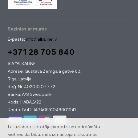
Sazinies ar mums
E-pasts:
info@alkaline.lv
+371 28 705 840
SIA “ALKALINE”
Adrese: Gustava Zemgala gatve 83,
Rīga, Latvija
Reģ. Nr. 40203207772
Banka: A/S Swedbank
Kods: HABALV22
Konts: LV42HABA0551046601941
Lai uzlabotu lietotāja pieredzi un nodrošinātu
vietnes darbību, mēs izmantojam sīkdatnes.