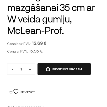
mazgāšanai 35 cm ar
W veida gumiju,
McLean-Prof.
13.69 €
Cena bez PVN:
16.56 €
Cena ar PVN:
-
+
PIEVIENOT GROZAM
PIEVIENOT