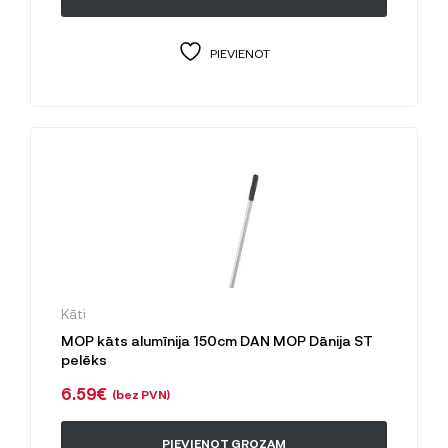
PIEVIENOT
Kāti
MOP kāts alumīnija 150cm DAN MOP Dānija ST
pelēks
6.59
€
(bez PVN)
PIEVIENOT GROZAM