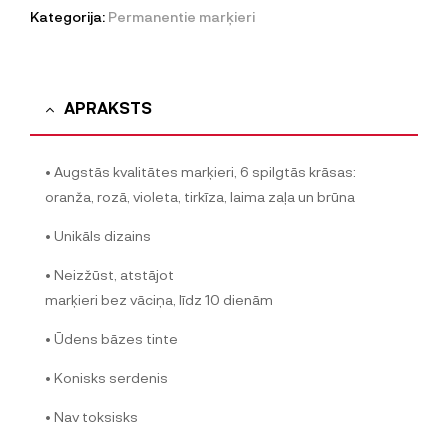
Kategorija:
Permanentie marķieri
APRAKSTS
• Augstās kvalitātes marķieri, 6 spilgtās krāsas:
oranža, rozā, violeta, tirkīza, laima zaļa un brūna
• Unikāls dizains
• Neizžūst, atstājot
marķieri bez vāciņa, līdz 10 dienām
• Ūdens bāzes tinte
• Konisks serdenis
• Nav toksisks