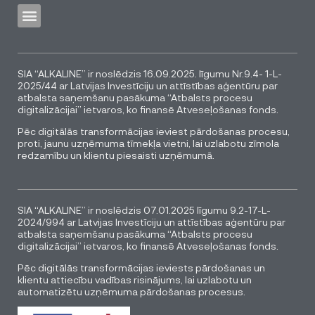
SIA “ALKALINE” ir noslēdzis 16.09.2025. līgumu Nr.9.4- 1-L-
2025/44 ar Latvijas Investīciju un attīstības aģentūru par
atbalsta saņemšanu pasākuma “Atbalsts procesu
digitalizācijai” ietvaros, ko finansē Atveseļošanas fonds.
Pēc digitālās transformācijas ieviest pārdošanas procesu,
proti, jaunu uzņēmuma tīmekļa vietni, lai uzlabotu zīmola
redzamību un klientu piesaisti uzņēmumā.
SIA “ALKALINE” ir noslēdzis 07.01.2025 līgumu 9.2-17-L-
2024/994 ar Latvijas Investīciju un attīstības aģentūru par
atbalsta saņemšanu pasākuma “Atbalsts procesu
digitalizācijai” ietvaros, ko finansē Atveseļošanas fonds.
Pēc digitālās transformācijas ieviests pārdošanas un
klientu attiecību vadības risinājums, lai uzlabotu un
automatizētu uzņēmuma pārdošanas procesus.