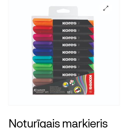
Noturīgais marķieris