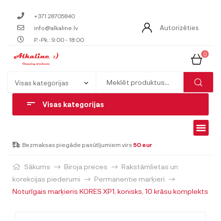
+371 28705840
Autorizēties
info@alkaline.lv
P.-Pk.: 9:00 - 18:00
0
Visas kategorijas
Bezmaksas piegāde pasūtījumiem virs
50 eur
Sākums
Biroja preces
Rakstāmlietas un
korekcijas piederumi
Permanentie marķieri
Noturīgais marķieris KORES XP1, konisks, 10 krāsu komplekts