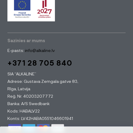
Sazinies ar mums
E-pasts:
info@alkaline.lv
+371 28 705 840
SIA “ALKALINE”
Adrese: Gustava Zemgala gatve 83,
Rīga, Latvija
Reģ. Nr. 40203207772
Banka: A/S Swedbank
Kods: HABALV22
Konts: LV42HABA0551046601941