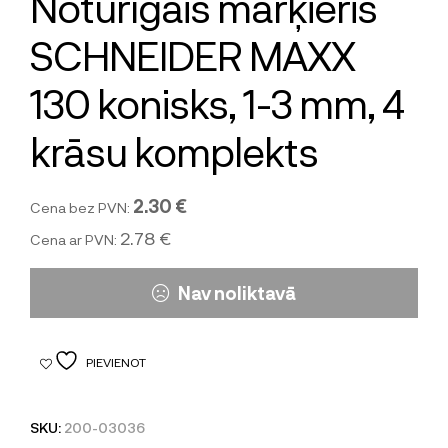
Noturīgais marķieris
SCHNEIDER MAXX
130 konisks, 1-3 mm, 4
krāsu komplekts
2.30 €
Cena bez PVN:
2.78 €
Cena ar PVN:
Nav noliktavā
PIEVIENOT
SKU:
200-03036