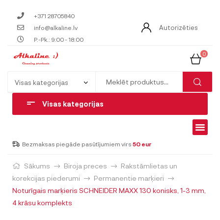
+371 28705840
Autorizēties
info@alkaline.lv
P.-Pk.: 9:00 - 18:00
0
Visas kategorijas
Bezmaksas piegāde pasūtījumiem virs
50 eur
Sākums
Biroja preces
Rakstāmlietas un
korekcijas piederumi
Permanentie marķieri
Noturīgais marķieris SCHNEIDER MAXX 130 konisks, 1-3 mm,
4 krāsu komplekts