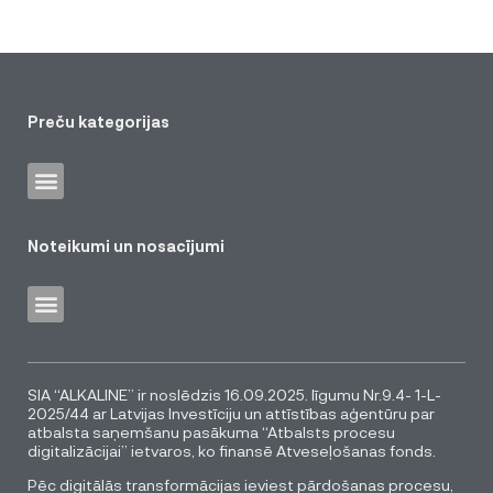
Preču kategorijas
Noteikumi un nosacījumi
SIA “ALKALINE” ir noslēdzis 16.09.2025. līgumu Nr.9.4- 1-L-
2025/44 ar Latvijas Investīciju un attīstības aģentūru par
atbalsta saņemšanu pasākuma “Atbalsts procesu
digitalizācijai” ietvaros, ko finansē Atveseļošanas fonds.
Pēc digitālās transformācijas ieviest pārdošanas procesu,