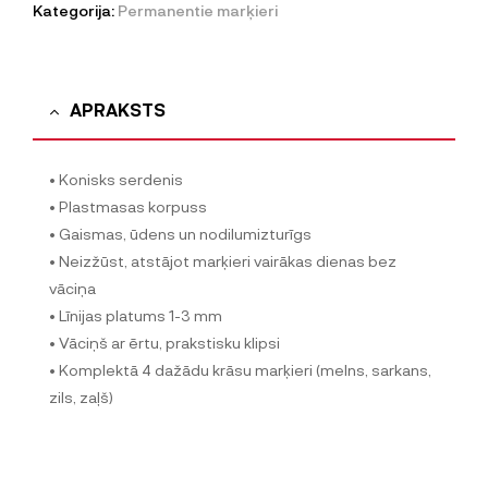
Kategorija:
Permanentie marķieri
APRAKSTS
• Konisks serdenis
• Plastmasas korpuss
• Gaismas, ūdens un nodilumizturīgs
• Neizžūst, atstājot marķieri vairākas dienas bez
vāciņa
• Līnijas platums 1-3 mm
• Vāciņš ar ērtu, prakstisku klipsi
• Komplektā 4 dažādu krāsu marķieri (melns, sarkans,
zils, zaļš)