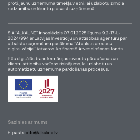
proti, jaunu uzņēmuma tīmekļa vietni, lai uzlabotu zīmola
redzamību un klientu piesaisti uzņēmumā.
SIA “ALKALINE” ir noslēdzis 07.01.2025 līgumu 9.2-17-L-
2024/994 ar Latvijas Investīciju un attīstības aģentūru par
atbalsta saņemšanu pasākuma “Atbalsts procesu
digitalizācijai” ietvaros, ko finansē Atveseļošanas fonds.
Pēc digitālās transformācijas ieviests pārdošanas un
klientu attiecību vadības risinājums, lai uzlabotu un
automatizētu uzņēmuma pārdošanas procesus.
Sazinies ar mums
E-pasts:
info@alkaline.lv